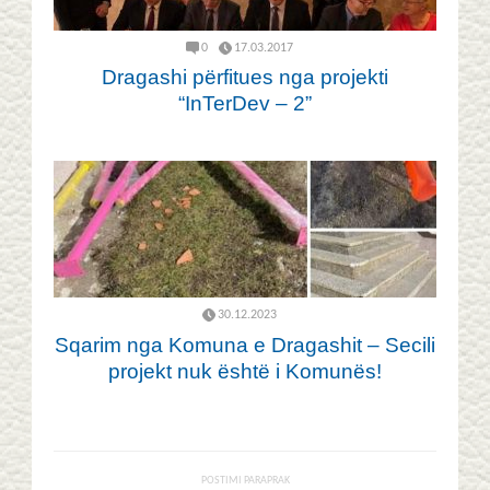
0
17.03.2017
Dragashi përfitues nga projekti
“InTerDev – 2”
30.12.2023
Sqarim nga Komuna e Dragashit – Secili
projekt nuk është i Komunës!
POSTIMI PARAPRAK