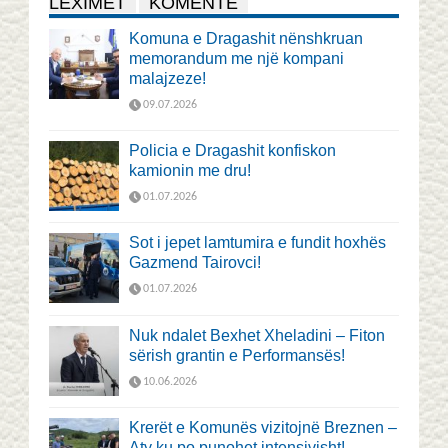
LEXIMET
KOMENTE
Komuna e Dragashit nënshkruan
memorandum me një kompani
malajzeze!
09.07.2026
Policia e Dragashit konfiskon
kamionin me dru!
01.07.2026
Sot i jepet lamtumira e fundit hoxhës
Gazmend Tairovci!
01.07.2026
Nuk ndalet Bexhet Xheladini – Fiton
sërish grantin e Performansës!
10.06.2026
Krerët e Komunës vizitojnë Breznen –
Aty ku po punohet intensivisht!