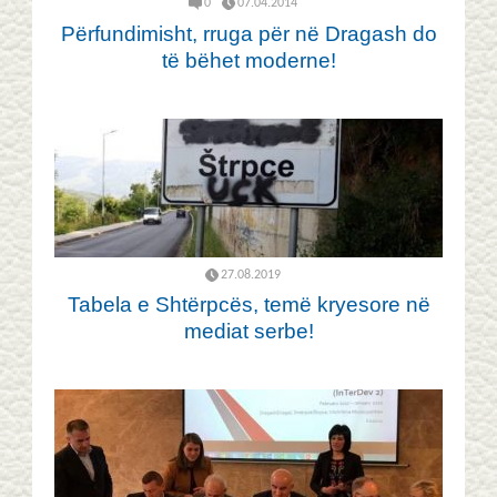
0
07.04.2014
Përfundimisht, rruga për në Dragash do
të bëhet moderne!
27.08.2019
Tabela e Shtërpcës, temë kryesore në
mediat serbe!