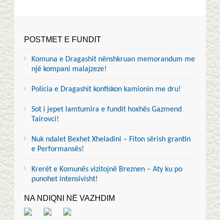
POSTMET E FUNDIT
Komuna e Dragashit nënshkruan memorandum me
një kompani malajzeze!
Policia e Dragashit konfiskon kamionin me dru!
Sot i jepet lamtumira e fundit hoxhës Gazmend
Tairovci!
Nuk ndalet Bexhet Xheladini – Fiton sërish grantin
e Performansës!
Krerët e Komunës vizitojnë Breznen – Aty ku po
punohet intensivisht!
NA NDIQNI NË VAZHDIM