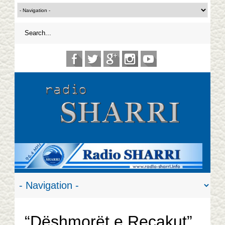
“Dëshmorët e Reçakut”