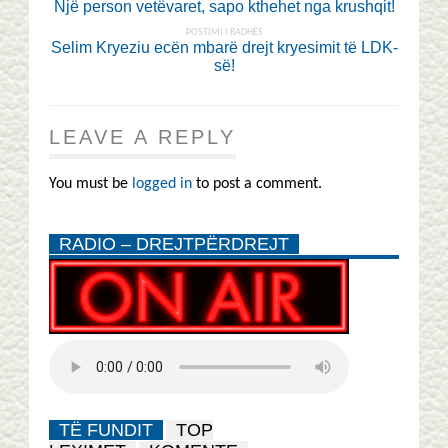
Një person vetëvaret, sapo kthehet nga krushqit!
POSTIMI I RADHËS
Selim Kryeziu ecën mbarë drejt kryesimit të LDK-
së!
LEAVE A REPLY
You must be
logged in
to post a comment.
RADIO – DREJTPËRDREJT
TË FUNDIT
TOP