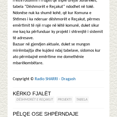
rrethrrotullimi i rrugës që shpie drejtë Suharekës,
tabela “Dëshmorët e Reçakut” ndodhet në tokë.
Ndonëse nuk ka shumë kohë, që kur Komuna e
Shtimes i ka nderuar dëshmorët e Reçakut, përmes
emërtimit të një rruge në këtë komunë, duket sikur
me kaq ka përfunduar ky projekt i shtrenjtë i sistemit
të adresave.
Bazuar në gjendjen aktuale, duket se mungon
mirëmbajtja dhe kujdesi ndaj tabelave, sidomos kur
ato përmbajnë emërtime me domethënie
mbarëkombëtare.
Copyright ©
Radio SHARRI - Dragash
KËRKO FJALËT
DËSHMORËT E REÇAKUT
PROJEKTI
TABELA
PËLQE OSE SHPËRNDAJE