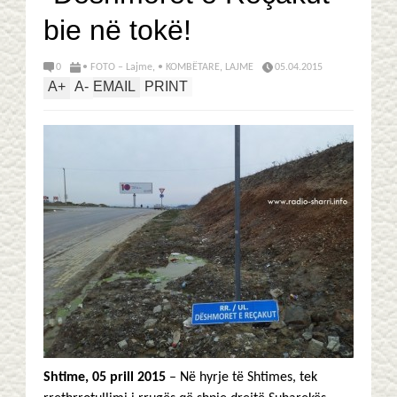
bie në tokë!
0
• FOTO – Lajme
,
• KOMBËTARE
,
LAJME
05.04.2015
A
+
A
-
EMAIL
PRINT
Shtime, 05 prill 2015
– Në hyrje të Shtimes, tek