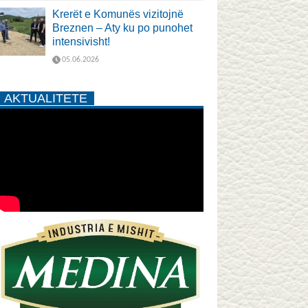
Krerët e Komunës vizitojnë
Breznen – Aty ku po punohet
intensivisht!
05.06.2026
AKTUALITETE