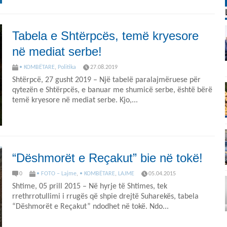
Tabela e Shtërpcës, temë kryesore
në mediat serbe!
• KOMBËTARE
,
Politika
27.08.2019
Shtërpcë, 27 gusht 2019 – Një tabelë paralajmëruese për
qytezën e Shtërpcës, e banuar me shumicë serbe, është bërë
temë kryesore në mediat serbe. Kjo,...
“Dëshmorët e Reçakut” bie në tokë!
0
• FOTO – Lajme
,
• KOMBËTARE
,
LAJME
05.04.2015
Shtime, 05 prill 2015 – Në hyrje të Shtimes, tek
rrethrrotullimi i rrugës që shpie drejtë Suharekës, tabela
“Dëshmorët e Reçakut” ndodhet në tokë. Ndo...