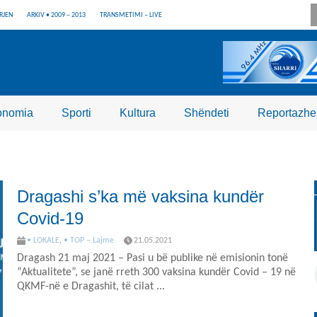
RJEN
ARKIV • 2009 – 2013
TRANSMETIMI – LIVE
onomia
Sporti
Kultura
Shëndeti
Reportazhe
Dragashi s’ka më vaksina kundër
Covid-19
• LOKALE
,
• TOP – Lajme
21.05.2021
Dragash 21 maj 2021 – Pasi u bë publike në emisionin tonë
“Aktualitete”, se janë rreth 300 vaksina kundër Covid – 19 në
QKMF-në e Dragashit, të cilat ...