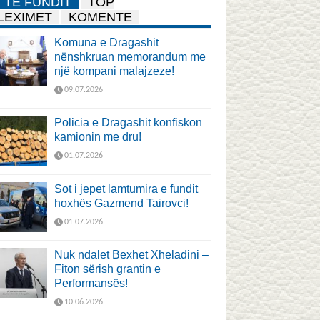
TË FUNDIT
TOP
LEXIMET
KOMENTE
Komuna e Dragashit
nënshkruan memorandum me
një kompani malajzeze!
09.07.2026
Policia e Dragashit konfiskon
kamionin me dru!
01.07.2026
Sot i jepet lamtumira e fundit
hoxhës Gazmend Tairovci!
01.07.2026
Nuk ndalet Bexhet Xheladini –
Fiton sërish grantin e
Performansës!
10.06.2026