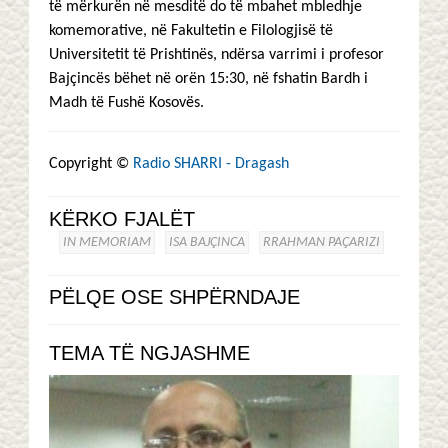
të mërkurën në mesditë do të mbahet mbledhje
komemorative, në Fakultetin e Filologjisë të
Universitetit të Prishtinës, ndërsa varrimi i profesor
Bajçincës bëhet në orën 15:30, në fshatin Bardh i
Madh të Fushë Kosovës.
Copyright ©
Radio SHARRI - Dragash
KËRKO FJALËT
IN MEMORIAM
ISA BAJÇINCA
RRAHMAN PAÇARIZI
PËLQE OSE SHPËRNDAJE
TEMA TË NGJASHME