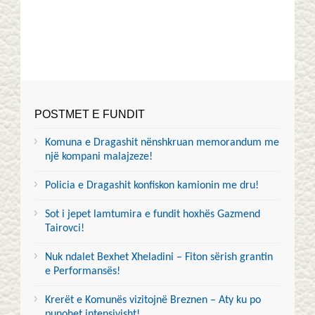
POSTMET E FUNDIT
Komuna e Dragashit nënshkruan memorandum me
një kompani malajzeze!
Policia e Dragashit konfiskon kamionin me dru!
Sot i jepet lamtumira e fundit hoxhës Gazmend
Tairovci!
Nuk ndalet Bexhet Xheladini – Fiton sërish grantin
e Performansës!
Krerët e Komunës vizitojnë Breznen – Aty ku po
punohet intensivisht!