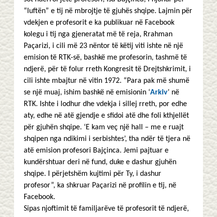
“luftën” e tij në mbrojtje të gjuhës shqipe. Lajmin për
vdekjen e profesorit e ka publikuar në Facebook
kolegu i tij nga gjeneratat më të reja, Rrahman
Paçarizi, i cili më 23 nëntor të këtij viti ishte në një
emision të RTK-së, bashkë me profesorin, tashmë të
ndjerë, për të folur rreth Kongresit të Drejtshkrimit, i
cili ishte mbajtur në vitin 1972. “Para pak më shumë
se një muaj, ishim bashkë në emisionin ‘
Arkiv
’ në
RTK. Ishte i lodhur dhe vdekja i sillej rreth, por edhe
aty, edhe në atë gjendje e sfidoi atë dhe foli kthjellët
për gjuhën shqipe. ‘E kam veç një hall – me e ruajt
shqipen nga ndikimi i serbishtes’, tha ndër të tjera në
atë emision profesori Bajçinca. Jemi pajtuar e
kundërshtuar deri në fund, duke e dashur gjuhën
shqipe. I përjetshëm kujtimi për Ty, i dashur
profesor”, ka shkruar Paçarizi në profilin e tij, në
Facebook.
Sipas njoftimit të familjarëve të profesorit të ndjerë,