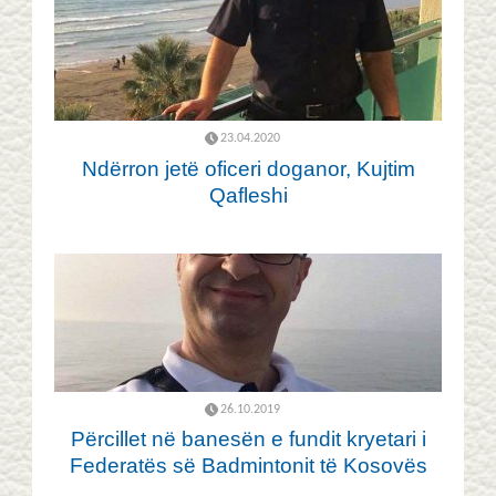
23.04.2020
Ndërron jetë oficeri doganor, Kujtim
Qafleshi
26.10.2019
Përcillet në banesën e fundit kryetari i
Federatës së Badmintonit të Kosovës