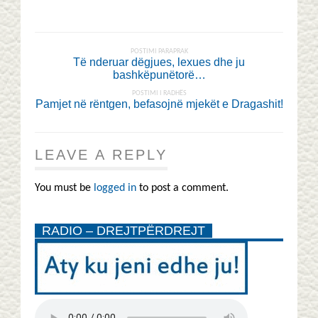
POSTIMI PARAPRAK
Të nderuar dëgjues, lexues dhe ju
bashkëpunëtorë…
POSTIMI I RADHËS
Pamjet në rëntgen, befasojnë mjekët e Dragashit!
LEAVE A REPLY
You must be
logged in
to post a comment.
RADIO – DREJTPËRDREJT