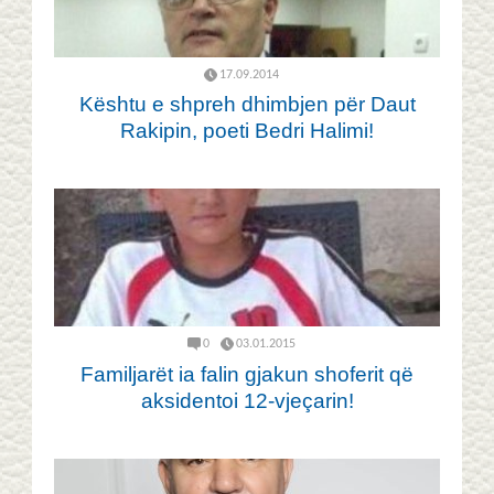
17.09.2014
Kështu e shpreh dhimbjen për Daut
Rakipin, poeti Bedri Halimi!
0
03.01.2015
Familjarët ia falin gjakun shoferit që
aksidentoi 12-vjeçarin!