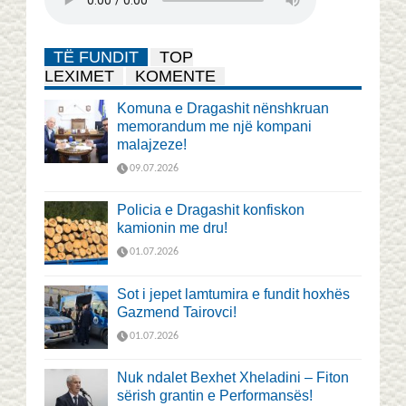
TË FUNDIT
TOP
LEXIMET
KOMENTE
Komuna e Dragashit nënshkruan
memorandum me një kompani
malajzeze!
09.07.2026
Policia e Dragashit konfiskon
kamionin me dru!
01.07.2026
Sot i jepet lamtumira e fundit hoxhës
Gazmend Tairovci!
01.07.2026
Nuk ndalet Bexhet Xheladini – Fiton
sërish grantin e Performansës!