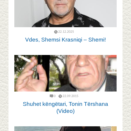
22.12.2025
Vdes, Shemsi Krasniqi – Shemi!
0
22.09.2015
Shuhet këngëtari, Tonin Tërshana
(Video)