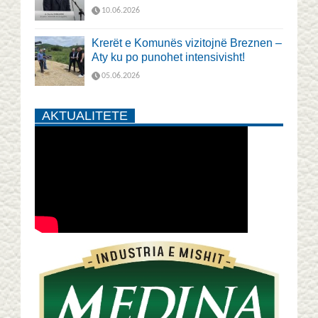
10.06.2026
Krerët e Komunës vizitojnë Breznen –
Aty ku po punohet intensivisht!
05.06.2026
AKTUALITETE