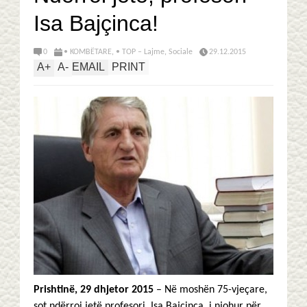
Isa Bajçinca!
0
• KOMBËTARE
,
• TOP – Lajme
,
Sociale
29.12.2015
A
+
A
-
EMAIL
PRINT
Prishtinë, 29 dhjetor 2015
– Në moshën 75-vjeçare,
sot ndërroi jetë profesori, Isa Bajçinca, i njohur për