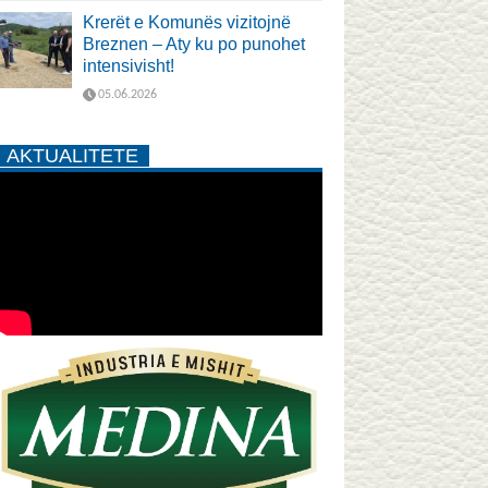
Krerët e Komunës vizitojnë
Breznen – Aty ku po punohet
intensivisht!
05.06.2026
AKTUALITETE