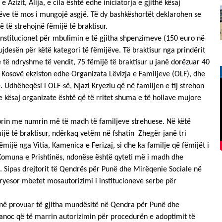
e Azizit, Alija, e cila është edhe iniciatorja e gjithë kësaj
ëve të mos i mungojë asgjë. Të dy bashkëshortët deklarohen se
 të strehojnë fëmijë të braktisur.
institucionet për mbulimin e të gjitha shpenzimeve (150 euro në
desën për këtë kategori të fëmijëve. Të braktisur nga prindërit
e të ndryshme të vendit, 75 fëmijë të braktisur u janë dorëzuar 40
 Kosovë ekziston edhe Organizata Lëvizja e Familjeve (OLF), dhe
e. Udhëheqësi i OLF-së, Njazi Kryeziu që në familjen e tij strehon
 e kësaj organizate është që të rritet shuma e të hollave mujore
 prin me numrin më të madh të familjeve strehuese. Në këtë
ijë të braktisur, ndërkaq vetëm në fshatin Zhegër janë tri
fëmijë nga Vitia, Kamenica e Ferizaj, si dhe ka familje që fëmijët i
Komuna e Prishtinës, ndonëse është qyteti më i madh dhe
. Sipas drejtorit të Qendrës për Punë dhe Mirëqenie Sociale në
ryesor mbetet mosautorizimi i institucioneve serbe për
anë provuar të gjitha mundësitë në Qendra për Punë dhe
anoc që të marrin autorizimin për procedurën e adoptimit të