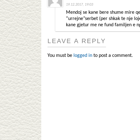
19.12.2017, 19:03
Mendoj se kane bere shume mire qe 
”urrejne”serbet (per shkak te nje loj
kane gjetur me ne fund familjen e n
LEAVE A REPLY
You must be
logged in
to post a comment.