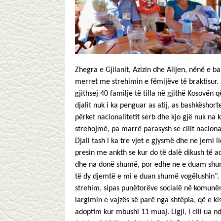
Zhegra e Gjilanit, Azizin dhe Alijen, nënë e bab
merret me strehimin e fëmijëve të braktisur. 
gjithsej 40 familje të tilla në gjithë Kosovën q
djalit nuk i ka penguar as atij, as bashkëshort
përket nacionalitetit serb dhe kjo gjë nuk na 
strehojmë, pa marrë parasysh se cilit nacional
Djali tash i ka tre vjet e gjysmë dhe ne jemi 
presin me ankth se kur do të dalë dikush të a
dhe na donë shumë, por edhe ne e duam shumë.
të dy djemtë e mi e duan shumë vogëlushin”. Az
strehim, sipas punëtorëve socialë në komunën e
largimin e vajzës së parë nga shtëpia, që e ki
adoptim kur mbushi 11 muaj. Ligji, i cili ua n