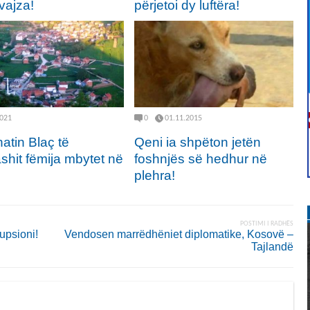
vajza!
përjetoi dy luftëra!
2021
0
01.11.2015
atin Blaç të
Qeni ia shpëton jetën
shit fëmija mbytet në
foshnjës së hedhur në
plehra!
POSTIMI I RADHËS
upsioni!
Vendosen marrëdhëniet diplomatike, Kosovë –
Tajlandë