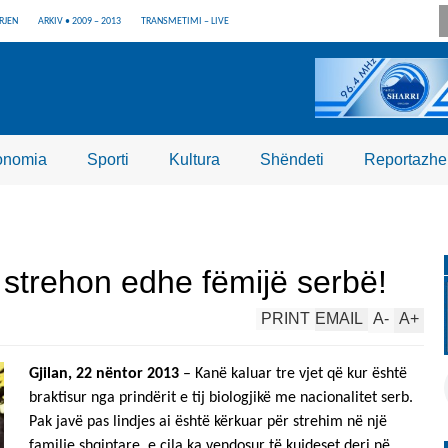
RJEN
ARKIV • 2009 – 2013
TRANSMETIMI – LIVE
onomia
Sporti
Kultura
Shëndeti
Reportazhe
 strehon edhe fëmijë serbë!
PRINT
EMAIL
A
-
A
+
Gjilan, 22 nëntor 2013
– Kanë kaluar tre vjet që kur është
braktisur nga prindërit e tij biologjikë me nacionalitet serb.
Pak javë pas lindjes ai është kërkuar për strehim në një
familje shqiptare, e cila ka vendosur të kujdeset deri në