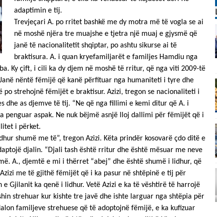
adaptimin e tij.
Trevjeçari A. po rritet bashkë me dy motra më të vogla se ai
në moshë njëra tre muajshe e tjetra një muaj e gjysmë që
janë të nacionalitetit shqiptar, po ashtu sikurse ai të
braktisura. A. i quan kryefamiljarët e familjes Hamdiu nga
a. Ky çift, i cili ka dy djem në moshë të rritur, që nga viti 2009-të
Janë nëntë fëmijë që kanë përfituar nga humaniteti i tyre dhe
ë po strehojnë fëmijët e braktisur. Azizi, tregon se nacionaliteti i
es dhe as djemve të tij. “Ne që nga fillimi e kemi ditur që A. i
ka penguar aspak. Ne nuk bëjmë asnjë lloj dallimi për fëmijët që i
itet i përket.
lidhur shumë me të”, tregon Azizi. Këta prindër kosovarë çdo ditë e
daptojë djalin. “Djali tash është rritur dhe është mësuar me neve
 A., djemtë e mi i thërret “abej” dhe është shumë i lidhur, që
izi me të gjithë fëmijët që i ka pasur në shtëpinë e tij për
 Gjilanit ka qenë i lidhur. Vetë Azizi e ka të vështirë të harrojë
shin strehuar kur kishte tre javë dhe ishte larguar nga shtëpia për
dalon familjeve strehuese që të adoptojnë fëmijë, e ka kufizuar