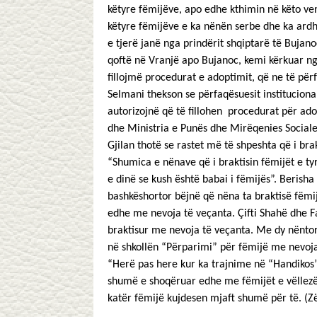
këtyre fëmijëve, apo edhe kthimin në këto ven
këtyre fëmijëve e ka nënën serbe dhe ka ardhu
e tjerë janë nga prindërit shqiptarë të Bujan
qoftë në Vranjë apo Bujanoc, kemi kërkuar nga
fillojmë procedurat e adoptimit, që ne të pë
Selmani thekson se përfaqësuesit institucional
autorizojnë që të fillohen procedurat për ado
dhe Ministria e Punës dhe Mirëqenies Sociale
Gjilan thotë se rastet më të shpeshta që i brak
“Shumica e nënave që i braktisin fëmijët e t
e dinë se kush është babai i fëmijës”. Berisha
bashkëshortor bëjnë që nëna ta braktisë fëmij
edhe me nevoja të veçanta. Çifti Shahë dhe F
braktisur me nevoja të veçanta. Me dy nëntor 
në shkollën “Përparimi” për fëmijë me nevoja
“Herë pas here kur ka trajnime në “Handikos” 
shumë e shoqëruar edhe me fëmijët e vëllezërv
katër fëmijë kujdesen mjaft shumë për të. (Zë