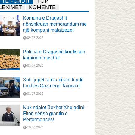
TË FUNDIT
TOP
LEXIMET
KOMENTE
Komuna e Dragashit
nënshkruan memorandum me
një kompani malajzeze!
09.07.2026
Policia e Dragashit konfiskon
kamionin me dru!
01.07.2026
Sot i jepet lamtumira e fundit
hoxhës Gazmend Tairovci!
01.07.2026
Nuk ndalet Bexhet Xheladini –
Fiton sërish grantin e
Performansës!
10.06.2026