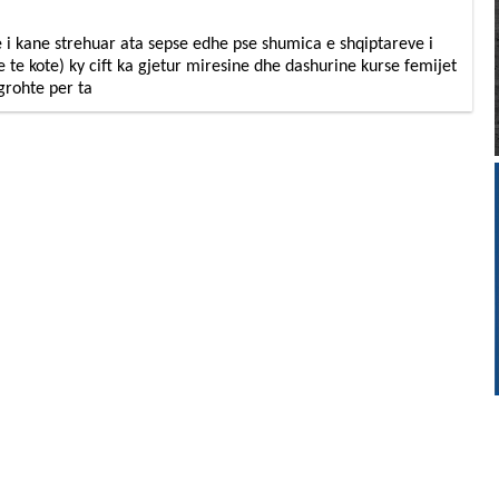
i kane strehuar ata sepse edhe pse shumica e shqiptareve i
e te kote) ky cift ka gjetur miresine dhe dashurine kurse femijet
grohte per ta