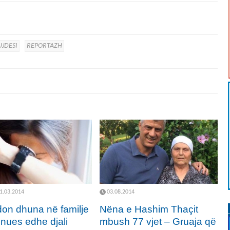
UJDESI
REPORTAZH
1.03.2014
03.08.2014
on dhuna në familje
Nëna e Hashim Thaçit
nues edhe djali
mbush 77 vjet – Gruaja që