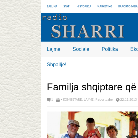
BALLINA
STAFI
HISTORIKU
MARKETING
RAPORTO NGJA
Lajme
Sociale
Politika
Ek
Shpallje!
Familja shqiptare që
1
• KOMBËTARE
,
LAJME
,
Reportazhe
22.11.2013