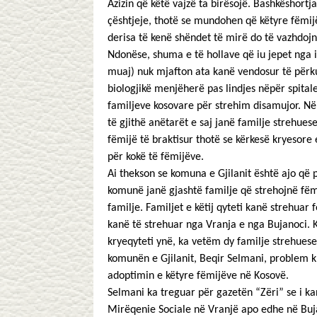
Azizin që këtë vajzë ta birësojë. Bashkëshortja 
çështjeje, thotë se mundohen që këtyre fëmij
derisa të kenë shëndet të mirë do të vazhdojnë
Ndonëse, shuma e të hollave që iu jepet nga 
muaj) nuk mjafton ata kanë vendosur të përkuj
biologjikë menjëherë pas lindjes nëpër spital
familjeve kosovare për strehim disamujor. Në
të gjithë anëtarët e saj janë familje strehues
fëmijë të braktisur thotë se kërkesë kryesore
për kokë të fëmijëve.
Ai thekson se komuna e Gjilanit është ajo që
komunë janë gjashtë familje që strehojnë fëm
familje. Familjet e këtij qyteti kanë strehuar 
kanë të strehuar nga Vranja e nga Bujanoci. 
kryeqyteti ynë, ka vetëm dy familje strehuese
komunën e Gjilanit, Beqir Selmani, problem k
adoptimin e këtyre fëmijëve në Kosovë.
Selmani ka treguar për gazetën “Zëri” se i k
Mirëqenie Sociale në Vranjë apo edhe në Buj