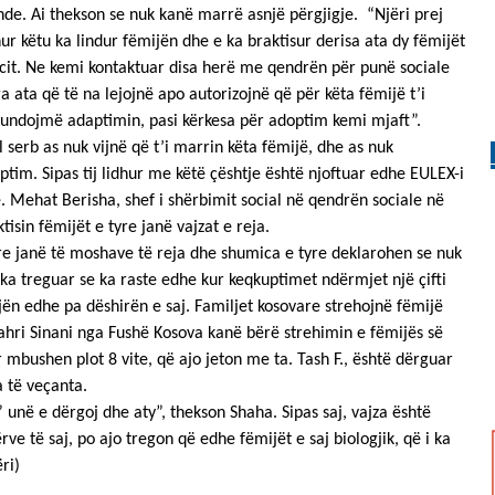
de. Ai thekson se nuk kanë marrë asnjë përgjigje. “Njëri prej
r këtu ka lindur fëmijën dhe e ka braktisur derisa ata dy fëmijët
ocit. Ne kemi kontaktuar disa herë me qendrën për punë sociale
 ata që të na lejojnë apo autorizojnë që për këta fëmijë t’i
rfundojmë adaptimin, pasi kërkesa për adoptim kemi mjaft”.
 serb as nuk vijnë që t’i marrin këta fëmijë, dhe as nuk
ptim. Sipas tij lidhur me këtë çështje është njoftuar edhe EULEX-i
. Mehat Berisha, shef i shërbimit social në qendrën sociale në
tisin fëmijët e tyre janë vajzat e reja.
yre janë të moshave të reja dhe shumica e tyre deklarohen se nuk
 ka treguar se ka raste edhe kur keqkuptimet ndërmjet një çifti
ën edhe pa dëshirën e saj. Familjet kosovare strehojnë fëmijë
ahri Sinani nga Fushë Kosova kanë bërë strehimin e fëmijës së
mbushen plot 8 vite, që ajo jeton me ta. Tash F., është dërguar
 të veçanta.
unë e dërgoj dhe aty”, thekson Shaha. Sipas saj, vajza është
e të saj, po ajo tregon që edhe fëmijët e saj biologjik, që i ka
ri)