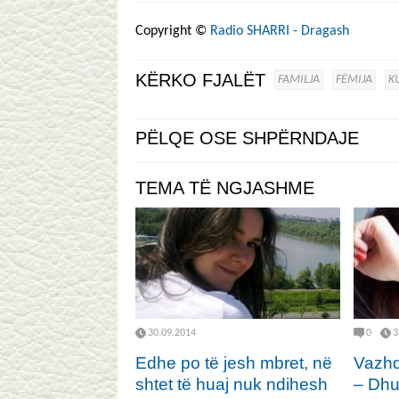
Copyright ©
Radio SHARRI - Dragash
KËRKO FJALËT
FAMILJA
FËMIJA
K
PËLQE OSE SHPËRNDAJE
TEMA TË NGJASHME
30.09.2014
0
3
Edhe po të jesh mbret, në
Vazhd
shtet të huaj nuk ndihesh
– Dhu