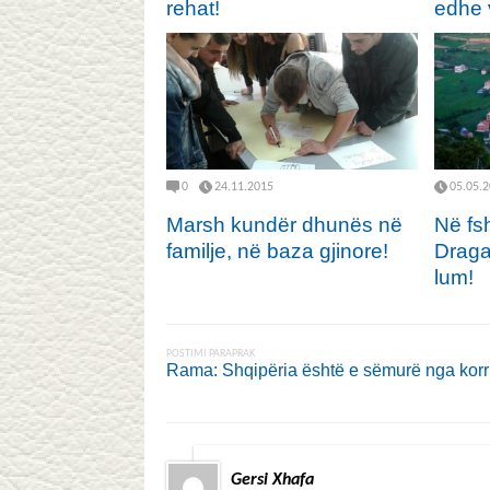
rehat!
edhe 
0
24.11.2015
05.05.
Marsh kundër dhunës në
Në fsh
familje, në baza gjinore!
Draga
lum!
POSTIMI PARAPRAK
Rama: Shqipëria është e sëmurë nga korr
Gersi Xhafa