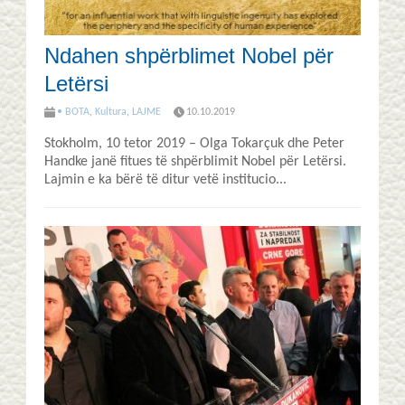
Ndahen shpërblimet Nobel për
Letërsi
• BOTA
,
Kultura
,
LAJME
10.10.2019
Stokholm, 10 tetor 2019 – Оlga Тоkarçuk dhe Peter
Handke janë fitues të shpërblimit Nobel për Letërsi.
Lajmin e ka bërë të ditur vetë institucio...