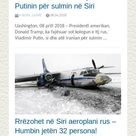
Putinin për sulmin në Siri
• BOTA
,
LAJME
08.04.2018
Uashington, 08 prill 2018 – Presidenti amerikan,
Donald Tramp, ka fajësuar sot kolegun e tij rus,
Vladimir Putin, si dhe atë iranian për sulmin ...
​Rrëzohet në Siri aeroplani rus –
Humbin jetën 32 persona!