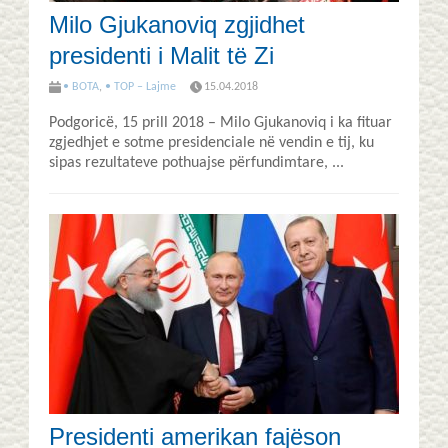
Milo Gjukanoviq zgjidhet
presidenti i Malit të Zi
• BOTA
,
• TOP – Lajme
15.04.2018
Podgoricë, 15 prill 2018 – Milo Gjukanoviq i ka fituar
zgjedhjet e sotme presidenciale në vendin e tij, ku
sipas rezultateve pothuajse përfundimtare, ...
Presidenti amerikan fajëson