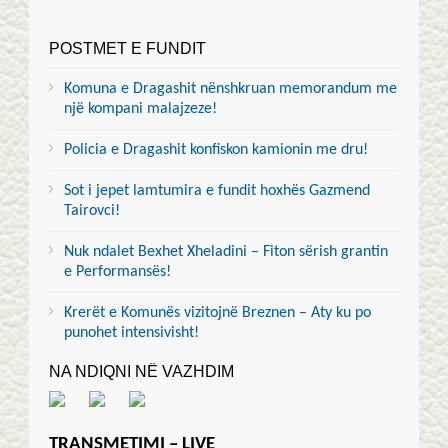
POSTMET E FUNDIT
Komuna e Dragashit nënshkruan memorandum me
një kompani malajzeze!
Policia e Dragashit konfiskon kamionin me dru!
Sot i jepet lamtumira e fundit hoxhës Gazmend
Tairovci!
Nuk ndalet Bexhet Xheladini – Fiton sërish grantin
e Performansës!
Krerët e Komunës vizitojnë Breznen – Aty ku po
punohet intensivisht!
NA NDIQNI NË VAZHDIM
TRANSMETIMI – LIVE