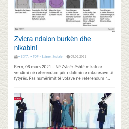
Zvicra ndalon burkën dhe
nikabin!
• BOTA
,
• TOP – Lajme
,
Sociale
08.03.2021
Bern, 08 mars 2021 – Në Zvicër është miratuar
vendimi në referendum për ndalimin e mbulesave të
fytyrës. Pas numërimit të votave në referendum r...