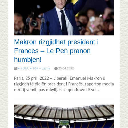
Makron rizgjidhet president i
Francës – Le Pen pranon
humbjen!
• BOTA
,
• TOP – Lajme
25.04.2022
Paris, 25 prill 2022 – Liberali, Emanuel Makron u
rizgjodh të dielën president i Francës, raporton media
e këtij vendi, pas mbylljes së qendrave të vo...