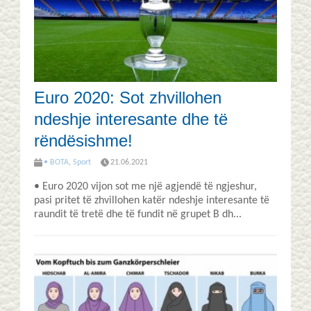
Euro 2020: Sot zhvillohen
ndeshje interesante dhe të
rëndësishme!
• BOTA
,
Sport
21.06.2021
• Euro 2020 vijon sot me një agjendë të ngjeshur,
pasi pritet të zhvillohen katër ndeshje interesante të
raundit të tretë dhe të fundit në grupet B dh...