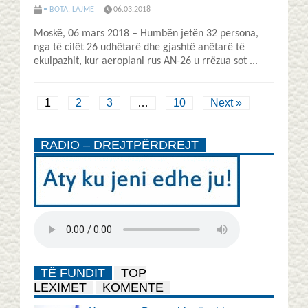
• BOTA
,
LAJME
06.03.2018
Moskë, 06 mars 2018 – Humbën jetën 32 persona,
nga të cilët 26 udhëtarë dhe gjashtë anëtarë të
ekuipazhit, kur aeroplani rus AN-26 u rrëzua sot ...
1
2
3
…
10
Next »
RADIO – DREJTPËRDREJT
TË FUNDIT
TOP
LEXIMET
KOMENTE