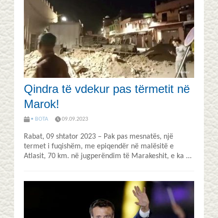
Qindra të vdekur pas tërmetit në
Marok!
• BOTA
09.09.2023
Rabat, 09 shtator 2023 – Pak pas mesnatës, një
termet i fuqishëm, me epiqendër në malësitë e
Atlasit, 70 km. në jugperëndim të Marakeshit, e ka ...