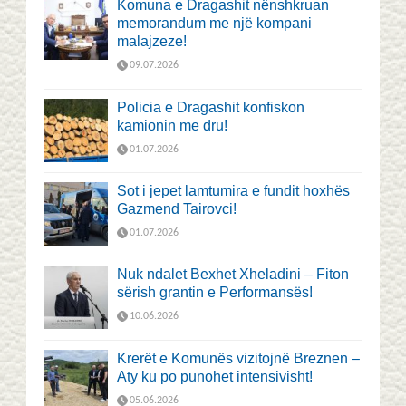
Komuna e Dragashit nënshkruan
memorandum me një kompani
malajzeze!
09.07.2026
Policia e Dragashit konfiskon
kamionin me dru!
01.07.2026
Sot i jepet lamtumira e fundit hoxhës
Gazmend Tairovci!
01.07.2026
Nuk ndalet Bexhet Xheladini – Fiton
sërish grantin e Performansës!
10.06.2026
Krerët e Komunës vizitojnë Breznen –
Aty ku po punohet intensivisht!
05.06.2026