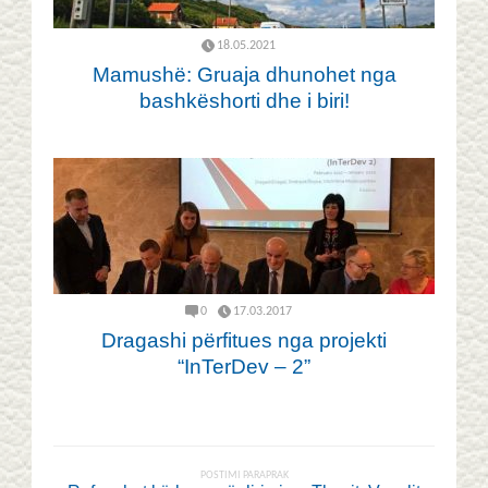
18.05.2021
Mamushë: Gruaja dhunohet nga
bashkëshorti dhe i biri!
0
17.03.2017
Dragashi përfitues nga projekti
“InTerDev – 2”
POSTIMI PARAPRAK