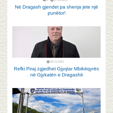
0
27.10.2015
Në Dragash gjendet pa shenja jete një
punëtor!
30.11.2021
Refki Piraj zgjedhet Gjyqtar Mbikëqyrës
në Gjykatën e Dragashit