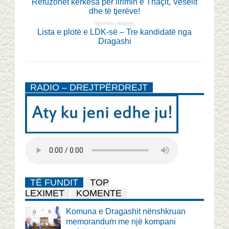
Refuzohet kërkesa për lirimin e Thaçit, Veselit
dhe të tjerëve!
POSTIMI I RADHËS
Lista e plotë e LDK-së – Tre kandidatë nga
Dragashi
RADIO – DREJTPËRDREJT
TË FUNDIT
TOP
LEXIMET
KOMENTE
Komuna e Dragashit nënshkruan
memorandum me një kompani