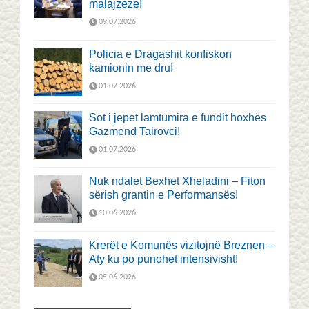
malajzeze!
09.07.2026
Policia e Dragashit konfiskon
kamionin me dru!
01.07.2026
Sot i jepet lamtumira e fundit hoxhës
Gazmend Tairovci!
01.07.2026
Nuk ndalet Bexhet Xheladini – Fiton
sërish grantin e Performansës!
10.06.2026
Krerët e Komunës vizitojnë Breznen –
Aty ku po punohet intensivisht!
05.06.2026