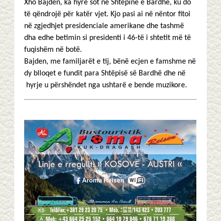
Xho Bajden, ka hyrë sot në Shtëpinë e Bardhë, ku do
të qëndrojë për katër vjet. Kjo pasi ai në nëntor fitoi
në zgjedhjet presidenciale amerikane dhe tashmë
dha edhe betimin si presidenti i 46-të i shtetit më të
fuqishëm në botë.
Bajden, me familjarët e tij, bënë ecjen e famshme në
dy blloqet e fundit para Shtëpisë së Bardhë dhe në
hyrje u përshëndet nga ushtarë e bende muzikore.