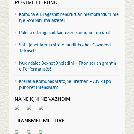
POSTMET E FUNDIT
Komuna e Dragashit nënshkruan memorandum me
një kompani malajzeze!
Policia e Dragashit konfiskon kamionin me dru!
Sot i jepet lamtumira e fundit hoxhës Gazmend
Tairovci!
Nuk ndalet Bexhet Xheladini – Fiton sërish grantin
e Performansës!
Krerët e Komunës vizitojnë Breznen – Aty ku po
punohet intensivisht!
NA NDIQNI NË VAZHDIM
TRANSMETIMI – LIVE