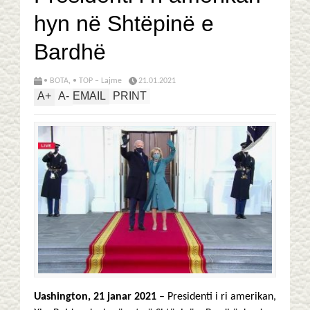
hyn në Shtëpinë e
Bardhë
• BOTA
,
• TOP – Lajme
21.01.2021
A
+
A
-
EMAIL
PRINT
Uashington, 21 janar 2021
– Presidenti i ri amerikan,