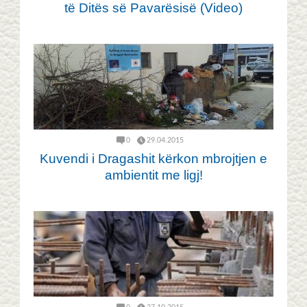
të Ditës së Pavarësisë (Video)
0
29.04.2015
Kuvendi i Dragashit kërkon mbrojtjen e
ambientit me ligj!