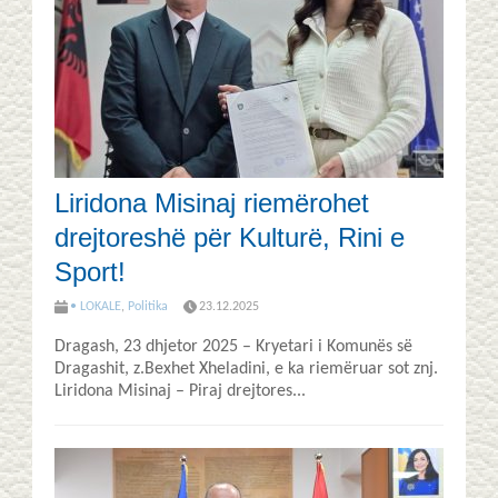
Liridona Misinaj riemërohet
drejtoreshë për Kulturë, Rini e
Sport!
• LOKALE
,
Politika
23.12.2025
Dragash, 23 dhjetor 2025 – Kryetari i Komunës së
Dragashit, z.Bexhet Xheladini, e ka riemëruar sot znj.
Liridona Misinaj – Piraj drejtores...