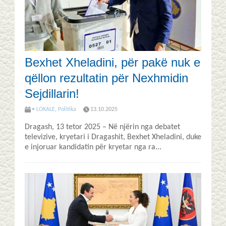
Bexhet Xheladini, për pakë nuk e
qëllon rezultatin për Nexhmidin
Sejdillarin!
• LOKALE
,
Politika
13.10.2025
Dragash, 13 tetor 2025 – Në njërin nga debatet
televizive, kryetari i Dragashit, Bexhet Xheladini, duke
e injoruar kandidatin për kryetar nga ra...