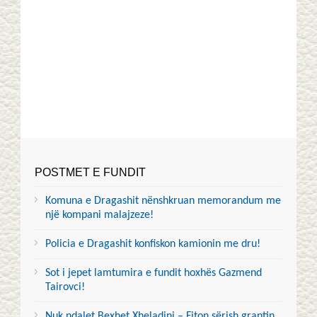
POSTMET E FUNDIT
Komuna e Dragashit nënshkruan memorandum me
një kompani malajzeze!
Policia e Dragashit konfiskon kamionin me dru!
Sot i jepet lamtumira e fundit hoxhës Gazmend
Tairovci!
Nuk ndalet Bexhet Xheladini – Fiton sërish grantin