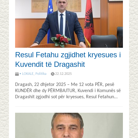
Resul Fetahu zgjidhet kryesues i
Kuvendit të Dragashit
• LOKALE
,
Politika
22.12.2025
Dragash, 22 dhjetor 2025 – Me 12 vota PËR, pesë
KUNDËR dhe dy PËRMBAJTUR, Kuvendi i Komunës së
Dragashit zgjodhi sot për kryesues, Resul Fetahun...