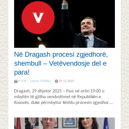
Në Dragash procesi zgjedhorë,
shembull – Vetëvendosje del e
para!
• TOP – Lajme
,
Politika
29.12.2025
Dragash, 29 dhjetor 2025 – Pasi në orën 19:00 u
mbyllën të gjitha vendvotimet në Republikën e
Kosovës, duke përmbyllur kështu procesin zgjedhor,...