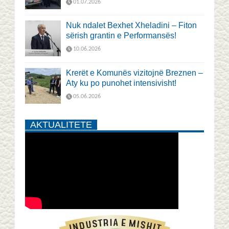
01.07.2026
Nuk ndalet Bexhet Xheladini – Fiton
sërish grantin e Performansës!
10.06.2026
Krerët e Komunës vizitojnë Breznen –
Aty ku po punohet intensivisht!
05.06.2026
AKTUALITETE