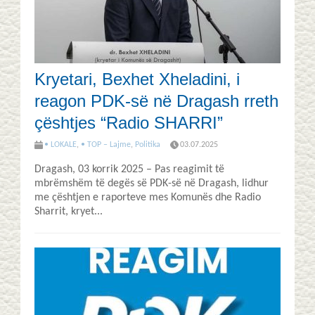
Kryetari, Bexhet Xheladini, i
reagon PDK-së në Dragash rreth
çështjes “Radio SHARRI”
• LOKALE
,
• TOP – Lajme
,
Politika
03.07.2025
Dragash, 03 korrik 2025 – Pas reagimit të
mbrëmshëm të degës së PDK-së në Dragash, lidhur
me çështjen e raporteve mes Komunës dhe Radio
Sharrit, kryet...