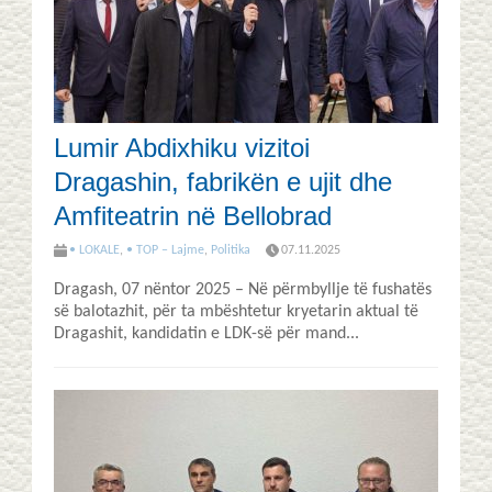
Lumir Abdixhiku vizitoi
Dragashin, fabrikën e ujit dhe
Amfiteatrin në Bellobrad
• LOKALE
,
• TOP – Lajme
,
Politika
07.11.2025
Dragash, 07 nëntor 2025 – Në përmbyllje të fushatës
së balotazhit, për ta mbështetur kryetarin aktual të
Dragashit, kandidatin e LDK-së për mand...