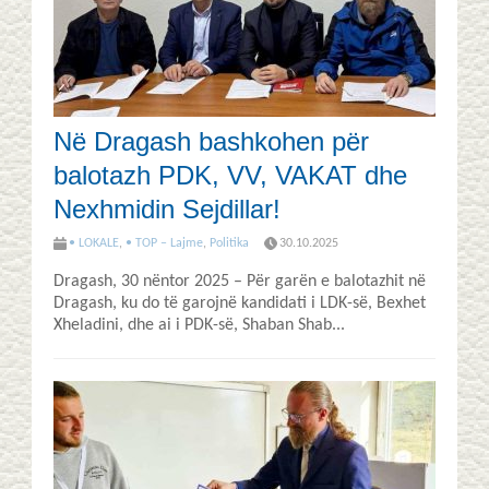
Në Dragash bashkohen për
balotazh PDK, VV, VAKAT dhe
Nexhmidin Sejdillar!
• LOKALE
,
• TOP – Lajme
,
Politika
30.10.2025
Dragash, 30 nëntor 2025 – Për garën e balotazhit në
Dragash, ku do të garojnë kandidati i LDK-së, Bexhet
Xheladini, dhe ai i PDK-së, Shaban Shab...