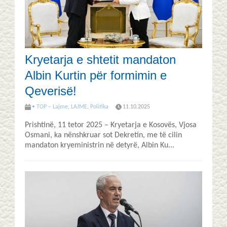
Kryetarja e shtetit mandaton
Albin Kurtin për formimin e
Qeverisë!
• TOP – Lajme
,
LAJME
,
Politika
11.10.2025
Prishtinë, 11 tetor 2025 – Kryetarja e Kosovës, Vjosa
Osmani, ka nënshkruar sot Dekretin, me të cilin
mandaton kryeministrin në detyrë, Albin Ku...