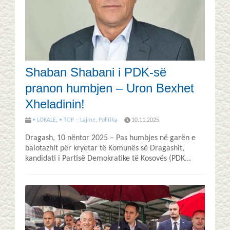
Shaban Shabani i PDK-së
pranon humbjen – Uron Bexhet
Xheladinin!
• LOKALE
,
• TOP – Lajme
,
Politika
10.11.2025
Dragash, 10 nëntor 2025 – Pas humbjes në garën e
balotazhit për kryetar të Komunës së Dragashit,
kandidati i Partisë Demokratike të Kosovës (PDK...