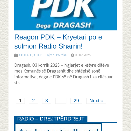
Reagon PDK – Kryetari po e
sulmon Radio Sharrin!
• LOKALE
,
• TOP – Lajme
,
Politika
03.07.2025
Dragash, 03 korrik 2025 – Ngjarjet e këtyre ditëve
mes Komunës së Dragashit dhe shtëpisë sonë
informative, dega e PDK-së në Dragash i ka cilësuar
si s...
1
2
3
…
29
Next »
RADIO – DREJTPËRDREJT