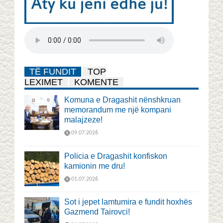
TË FUNDIT
TOP
LEXIMET
KOMENTE
Komuna e Dragashit nënshkruan
memorandum me një kompani
malajzeze!
09.07.2026
Policia e Dragashit konfiskon
kamionin me dru!
01.07.2026
Sot i jepet lamtumira e fundit hoxhës
Gazmend Tairovci!