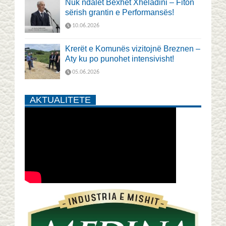
Nuk ndalet Bexhet Xheladini – Fiton
sërish grantin e Performansës!
10.06.2026
Krerët e Komunës vizitojnë Breznen –
Aty ku po punohet intensivisht!
05.06.2026
AKTUALITETE