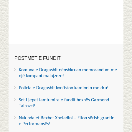
POSTMET E FUNDIT
Komuna e Dragashit nënshkruan memorandum me
një kompani malajzeze!
Policia e Dragashit konfiskon kamionin me dru!
Sot i jepet lamtumira e fundit hoxhës Gazmend
Tairovci!
Nuk ndalet Bexhet Xheladini – Fiton sërish grantin
e Performansës!