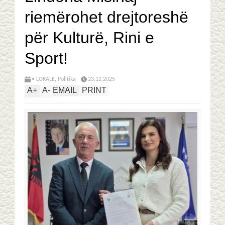
riemërohet drejtoreshë
për Kulturë, Rini e
Sport!
• LOKALE
,
Politika
23.12.2025
A
+
A
-
EMAIL
PRINT