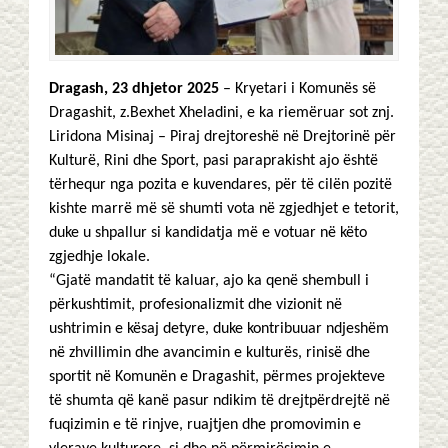
Dragash, 23 dhjetor 2025
– Kryetari i Komunës së
Dragashit, z.Bexhet Xheladini, e ka riemëruar sot znj.
Liridona Misinaj – Piraj drejtoreshë në Drejtorinë për
Kulturë, Rini dhe Sport, pasi paraprakisht ajo është
tërhequr nga pozita e kuvendares, për të cilën pozitë
kishte marrë më së shumti vota në zgjedhjet e tetorit,
duke u shpallur si kandidatja më e votuar në këto
zgjedhje lokale.
“Gjatë mandatit të kaluar, ajo ka qenë shembull i
përkushtimit, profesionalizmit dhe vizionit në
ushtrimin e kësaj detyre, duke kontribuuar ndjeshëm
në zhvillimin dhe avancimin e kulturës, rinisë dhe
sportit në Komunën e Dragashit, përmes projekteve
të shumta që kanë pasur ndikim të drejtpërdrejtë në
fuqizimin e të rinjve, ruajtjen dhe promovimin e