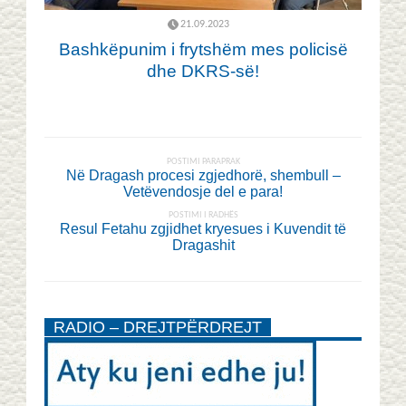
21.09.2023
Bashkëpunim i frytshëm mes policisë
dhe DKRS-së!
POSTIMI PARAPRAK
Në Dragash procesi zgjedhorë, shembull –
Vetëvendosje del e para!
POSTIMI I RADHËS
Resul Fetahu zgjidhet kryesues i Kuvendit të
Dragashit
RADIO – DREJTPËRDREJT