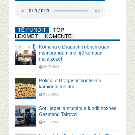
TË FUNDIT
TOP
LEXIMET
KOMENTE
Komuna e Dragashit nënshkruan
memorandum me një kompani
malajzeze!
09.07.2026
Policia e Dragashit konfiskon
kamionin me dru!
01.07.2026
Sot i jepet lamtumira e fundit hoxhës
Gazmend Tairovci!
01.07.2026