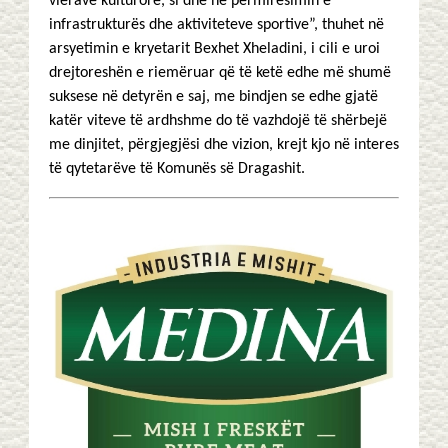
vlerave kulturore, si dhe në përmirësimin e
infrastrukturës dhe aktiviteteve sportive”, thuhet në
arsyetimin e kryetarit Bexhet Xheladini, i cili e uroi
drejtoreshën e riemëruar që të ketë edhe më shumë
suksese në detyrën e saj, me bindjen se edhe gjatë
katër viteve të ardhshme do të vazhdojë të shërbejë
me dinjitet, përgjegjësi dhe vizion, krejt kjo në interes
të qytetarëve të Komunës së Dragashit.