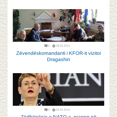
0
18.03.2015
Zëvendëskomandanti i KFOR-it vizitoi
Dragashin
0
24.03.2014
Zëdhënësja e NATO-s, reagon në