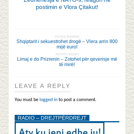
postimin e Vlora Çitakut!
POSTIMI PARAPRAK
Shqiptarit i sekuestrohet drogë – Vlera arrin 800
mijë euro!
POSTIMI I RADHËS
Limaj e do Prizrenin – Zotohet për qeverisje më
të mirë!
LEAVE A REPLY
You must be
logged in
to post a comment.
RADIO – DREJTPËRDREJT