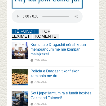
TË FUNDIT
TOP
LEXIMET
KOMENTE
Komuna e Dragashit nënshkruan
memorandum me një kompani
malajzeze!
09.07.2026
Policia e Dragashit konfiskon
kamionin me dru!
01.07.2026
Sot i jepet lamtumira e fundit hoxhës
Gazmend Tairovci!
01.07.2026