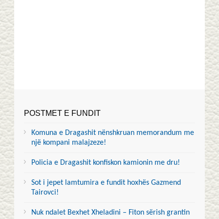
POSTMET E FUNDIT
Komuna e Dragashit nënshkruan memorandum me
një kompani malajzeze!
Policia e Dragashit konfiskon kamionin me dru!
Sot i jepet lamtumira e fundit hoxhës Gazmend
Tairovci!
Nuk ndalet Bexhet Xheladini – Fiton sërish grantin