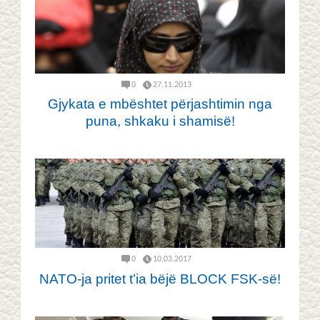
0
27.11.2013
Gjykata e mbështet përjashtimin nga
puna, shkaku i shamisë!
0
10.03.2017
NATO-ja pritet t’ia bëjë BLOCK FSK-së!