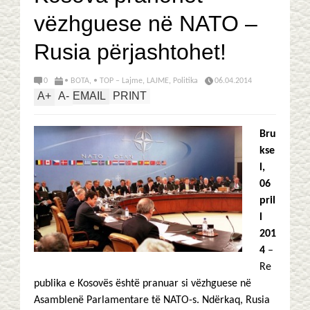
vëzhguese në NATO –
Rusia përjashtohet!
0
• BOTA
,
• TOP – Lajme
,
LAJME
,
Politika
06.04.2014
A
+
A
-
EMAIL
PRINT
Bru
kse
l,
06
pril
l
201
4
–
Re
publika e Kosovës është pranuar si vëzhguese në
Asamblenë Parlamentare të NATO-s. Ndërkaq, Rusia