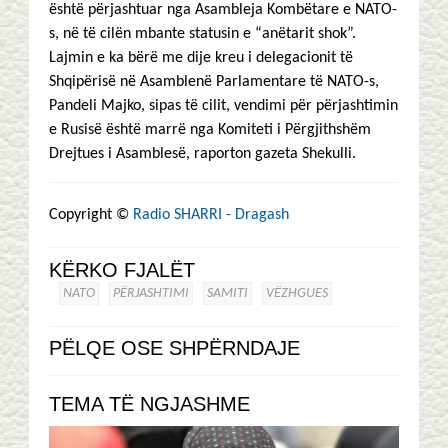
është përjashtuar nga Asambleja Kombëtare e NATO-
s, në të cilën mbante statusin e “anëtarit shok”.
Lajmin e ka bërë me dije kreu i delegacionit të
Shqipërisë në Asamblenë Parlamentare të NATO-s,
Pandeli Majko, sipas të cilit, vendimi për përjashtimin
e Rusisë është marrë nga Komiteti i Përgjithshëm
Drejtues i Asamblesë, raporton gazeta Shekulli.
Copyright ©
Radio SHARRI - Dragash
KËRKO FJALËT
NATO
PËRJASHTIMI
SAMITI
VËZHGUES
PËLQE OSE SHPËRNDAJE
TEMA TË NGJASHME