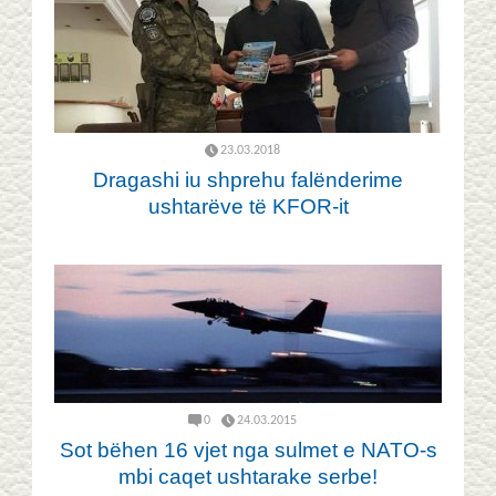
23.03.2018
Dragashi iu shprehu falënderime
ushtarëve të KFOR-it
0
24.03.2015
Sot bëhen 16 vjet nga sulmet e NATO-s
mbi caqet ushtarake serbe!