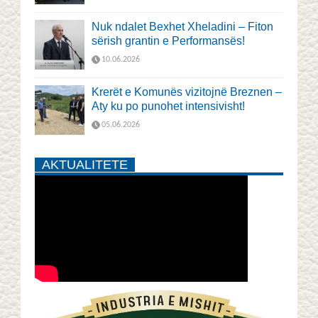
Nuk ndalet Bexhet Xheladini – Fiton
sërish grantin e Performansës!
10.06.2026
Krerët e Komunës vizitojnë Breznen –
Aty ku po punohet intensivisht!
05.06.2026
AKTUALITETE