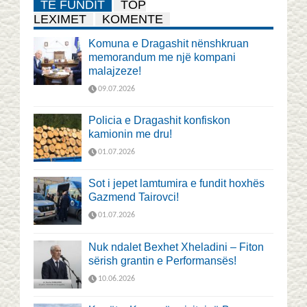
TË FUNDIT
TOP
LEXIMET
KOMENTE
Komuna e Dragashit nënshkruan
memorandum me një kompani
malajzeze!
09.07.2026
Policia e Dragashit konfiskon
kamionin me dru!
01.07.2026
Sot i jepet lamtumira e fundit hoxhës
Gazmend Tairovci!
01.07.2026
Nuk ndalet Bexhet Xheladini – Fiton
sërish grantin e Performansës!
10.06.2026