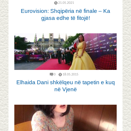
21.05.2021
Eurovision: Shqipëria në finale – Ka
gjasa edhe të fitojë!
0
18.05.2015
Elhaida Dani shkëlqeu në tapetin e kuq
në Vjenë