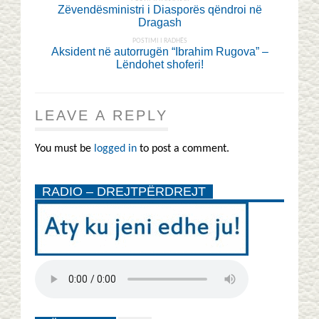
Zëvendësministri i Diasporës qëndroi në
Dragash
POSTIMI I RADHËS
Aksident në autorrugën “Ibrahim Rugova” –
Lëndohet shoferi!
LEAVE A REPLY
You must be
logged in
to post a comment.
RADIO – DREJTPËRDREJT