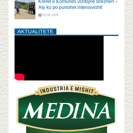
Krerët e Komunës vizitojnë Breznen –
Aty ku po punohet intensivisht!
05.06.2026
AKTUALITETE