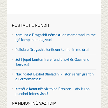
POSTMET E FUNDIT
Komuna e Dragashit nënshkruan memorandum me
një kompani malajzeze!
Policia e Dragashit konfiskon kamionin me dru!
Sot i jepet lamtumira e fundit hoxhës Gazmend
Tairovci!
Nuk ndalet Bexhet Xheladini – Fiton sërish grantin
e Performansës!
Krerët e Komunës vizitojnë Breznen – Aty ku po
punohet intensivisht!
NA NDIQNI NË VAZHDIM