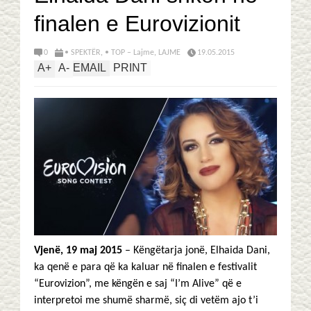
finalen e Eurovizionit
0
• SPEKTËR
,
• TOP – Lajme
,
LAJME
19.05.2015
A
+
A
-
EMAIL
PRINT
Vjenë, 19 maj 2015
– Këngëtarja jonë, Elhaida Dani,
ka qenë e para që ka kaluar në finalen e festivalit
“Eurovizion”, me këngën e saj “I’m Alive” që e
interpretoi me shumë sharmë, siç di vetëm ajo t’i