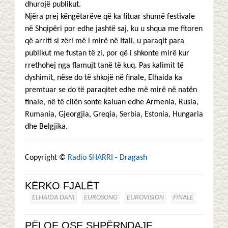
dhurojë publikut.
Njëra prej këngëtarëve që ka fituar shumë festivale
në Shqipëri por edhe jashtë saj, ku u shqua me fitoren
që arriti si zëri më i mirë në Itali, u paraqit para
publikut me fustan të zi, por që i shkonte mirë kur
rrethohej nga flamujt tanë të kuq. Pas kalimit të
dyshimit, nëse do të shkojë në finale, Elhaida ka
premtuar se do të paraqitet edhe më mirë në natën
finale, në të cilën sonte kaluan edhe Armenia, Rusia,
Rumania, Gjeorgjia, Greqia, Serbia, Estonia, Hungaria
dhe Belgjika.
Copyright ©
Radio SHARRI - Dragash
KËRKO FJALËT
ELHAIDA DANI
EUROSONG
EUROVISION
FINALE
PËLQE OSE SHPËRNDAJE