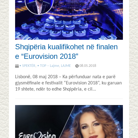
Shqipëria kualifikohet në finalen
e “Eurovision 2018”
• SPEKTËR
,
• TOP – Lajme
,
LAJME
08.05.2018
Lisbonë, 08 maj 2018 – Ka përfunduar nata e parë
gjysmëfinale e festivalit “Eurovision 2018”, ku garuan
19 shtete, ndër to edhe Shqipëria, e cil...