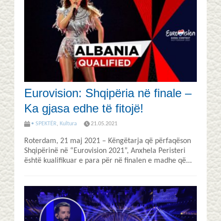
Eurovision: Shqipëria në finale –
Ka gjasa edhe të fitojë!
• SPEKTËR
,
Kultura
21.05.2021
Roterdam, 21 maj 2021 – Këngëtarja që përfaqëson
Shqipërinë në “Eurovision 2021”, Anxhela Peristeri
është kualifikuar e para për në finalen e madhe që...