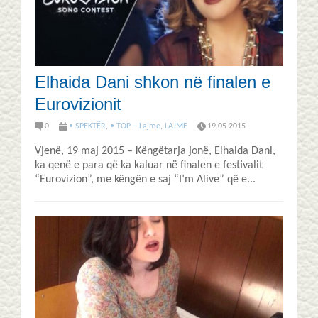
Elhaida Dani shkon në finalen e
Eurovizionit
0
• SPEKTËR
,
• TOP – Lajme
,
LAJME
19.05.2015
Vjenë, 19 maj 2015 – Këngëtarja jonë, Elhaida Dani,
ka qenë e para që ka kaluar në finalen e festivalit
“Eurovizion”, me këngën e saj “I’m Alive” që e...