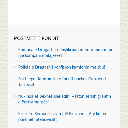
POSTMET E FUNDIT
Komuna e Dragashit nënshkruan memorandum me
një kompani malajzeze!
Policia e Dragashit konfiskon kamionin me dru!
Sot i jepet lamtumira e fundit hoxhës Gazmend
Tairovci!
Nuk ndalet Bexhet Xheladini – Fiton sërish grantin
e Performansës!
Krerët e Komunës vizitojnë Breznen – Aty ku po
punohet intensivisht!