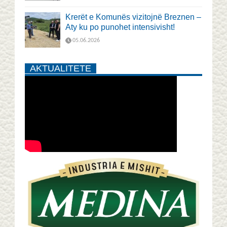
Krerët e Komunës vizitojnë Breznen –
Aty ku po punohet intensivisht!
05.06.2026
AKTUALITETE