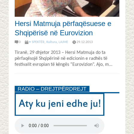
Hersi Matmuja përfaqësuese e
Shqipërisë në Eurovizion
0
• SPEKTËR
,
Kultura
,
LAJME
29.12.2013
Tiranë, 29 dhjetor 2013 – Hersi Matmuja do ta
përfaqësojë Shqipërinë në edicionin e radhës të
festivalit evropian të këngës “Eurovizion”. Ajo, m...
RADIO – DREJTPËRDREJT