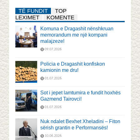
TË FUNDIT
TOP
LEXIMET
KOMENTE
Komuna e Dragashit nënshkruan
memorandum me një kompani
malajzeze!
09.07.2026
Policia e Dragashit konfiskon
kamionin me dru!
01.07.2026
Sot i jepet lamtumira e fundit hoxhës
Gazmend Tairovci!
01.07.2026
Nuk ndalet Bexhet Xheladini – Fiton
sërish grantin e Performansës!
10.06.2026