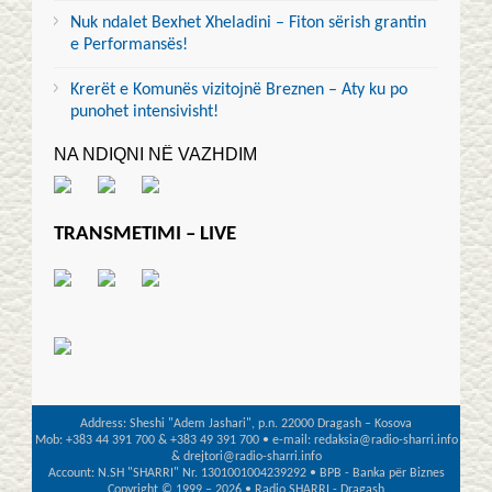
Nuk ndalet Bexhet Xheladini – Fiton sërish grantin
e Performansës!
Krerët e Komunës vizitojnë Breznen – Aty ku po
punohet intensivisht!
NA NDIQNI NË VAZHDIM
TRANSMETIMI – LIVE
Address: Sheshi "Adem Jashari", p.n. 22000 Dragash – Kosova
Mob: +383 44 391 700 & +383 49 391 700 • e-mail: redaksia@radio-sharri.info
& drejtori@radio-sharri.info
Account: N.SH "SHARRI" Nr. 1301001004239292 • BPB - Banka për Biznes
Copyright © 1999 – 2026 • Radio SHARRI - Dragash