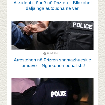
Aksident i rëndë në Prizren – Bllokohet
dalja nga autoudha në veri
19.06.2014
Arrestohen në Prizren shantazhuesit e
femrave – Ngarkohen penalisht!