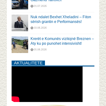
01.07.2026
Nuk ndalet Bexhet Xheladini – Fiton
sërish grantin e Performansës!
10.06.2026
Krerët e Komunës vizitojnë Breznen –
Aty ku po punohet intensivisht!
05.06.2026
AKTUALITETE