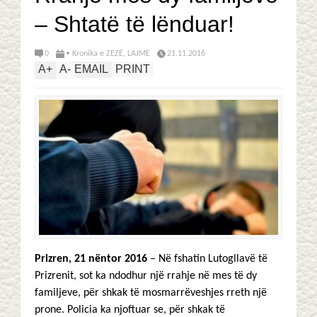
– Shtatë të lënduar!
0
• Kronika e ZEZË
,
LAJME
21.11.2016
A
+
A
-
EMAIL
PRINT
Prizren, 21 nëntor 2016
– Në fshatin Lutogllavë të
Prizrenit, sot ka ndodhur një rrahje në mes të dy
familjeve, për shkak të mosmarrëveshjes rreth një
prone. Policia ka njoftuar se, për shkak të