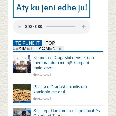
TË FUNDIT
TOP
LEXIMET
KOMENTE
Komuna e Dragashit nënshkruan
memorandum me një kompani
malajzeze!
09.07.2026
Policia e Dragashit konfiskon
kamionin me dru!
01.07.2026
Sot i jepet lamtumira e fundit hoxhës
Gazmend Tairovci!