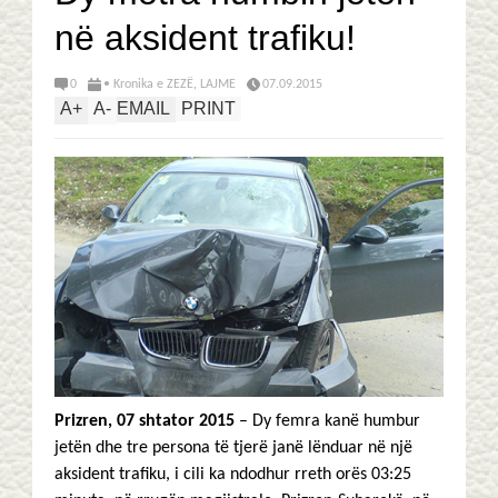
në aksident trafiku!
0
• Kronika e ZEZË
,
LAJME
07.09.2015
A
+
A
-
EMAIL
PRINT
Prizren, 07 shtator 2015
– Dy femra kanë humbur
jetën dhe tre persona të tjerë janë lënduar në një
aksident trafiku, i cili ka ndodhur rreth orës 03:25