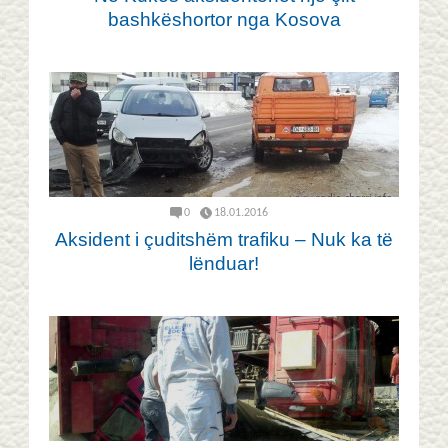
bashkëshortor nga Kosova
0
18.01.2016
Aksident i çuditshëm trafiku – Nuk ka të
lënduar!