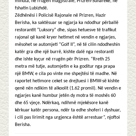
minuta, në rrugën magjistrale, Prizren-Suharekë, në
fshatin Lubizhdë.
Zëdhënësi i Policisë Rajonale në Prizren, Hazir
Berisha, ka saktësuar se ngjarja ka ndodhur përballë
restorantit “Luksory” dhe, sipas hetuesve të trafikut
rajonal që kanë kryer hetimet në vendin e ngjarjes,
mësohet se automjeti “Golf II”, në të cilin ndodheshin
katër gra dhe një burrë, kishte dalë nga restoranti
dhe ishte kyçur në rrugën për Prizren. “Rreth 25
metra më tutje, automjetin e ka goditur nga prapa
një BMW, e cila po vinte me shpejtësi të madhe. Në
raportet hetimore ceket se drejtuesi i BMW-së kishte
qenë nën ndikim të alkoolit (1.62 promil). Në vendin e
ngjarjes kanë humbur jetën dy motra të moshës 60
dhe 65 vjeçe. Ndërkaq, ndihmë mjekësore kanë
kërkuar katër persona, ndër ta edhe shoferi i dyshuar,
i cili pas lirimit nga urgjenca është arrestuar”, njoftoi
Berisha.