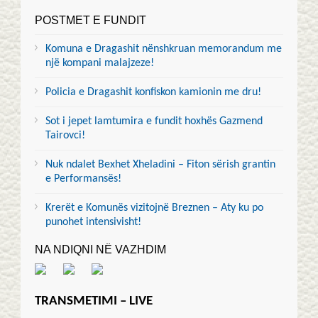
POSTMET E FUNDIT
Komuna e Dragashit nënshkruan memorandum me
një kompani malajzeze!
Policia e Dragashit konfiskon kamionin me dru!
Sot i jepet lamtumira e fundit hoxhës Gazmend
Tairovci!
Nuk ndalet Bexhet Xheladini – Fiton sërish grantin
e Performansës!
Krerët e Komunës vizitojnë Breznen – Aty ku po
punohet intensivisht!
NA NDIQNI NË VAZHDIM
TRANSMETIMI – LIVE