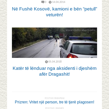
0
14.04.2014
Në Fushë Kosovë, kamioni e bën “petull”
veturën!
05.04.2018
Katër të lënduar nga aksidenti i djeshëm
afër Dragashit!
POSTIMI PARAPRAK
Prizren: Vritet një person, tre të tjerë plagosen!
POSTIMI I RADHËS