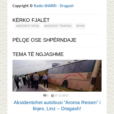
Copyright ©
Radio SHARRI - Dragash
KËRKO FJALËT
AKSIDENT FATAL
AKSIDENT TRAFIKU
BMW
PËLQE OSE SHPËRNDAJE
TEMA TË NGJASHME
0
27.11.2013
Aksidentohet autobusi “Aroma Reisen” i
linjes, Linz – Dragash!