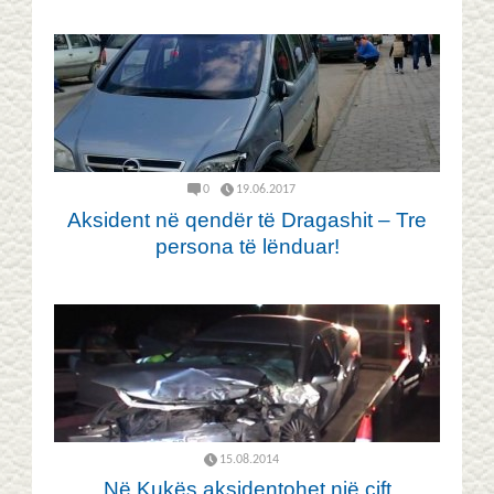
0
19.06.2017
Aksident në qendër të Dragashit – Tre
persona të lënduar!
15.08.2014
Në Kukës aksidentohet një çift