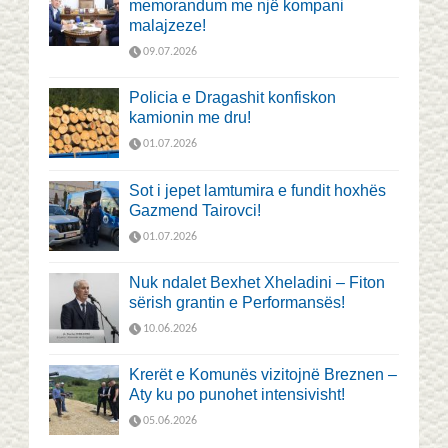
memorandum me një kompani
malajzeze!
09.07.2026
Policia e Dragashit konfiskon
kamionin me dru!
01.07.2026
Sot i jepet lamtumira e fundit hoxhës
Gazmend Tairovci!
01.07.2026
Nuk ndalet Bexhet Xheladini – Fiton
sërish grantin e Performansës!
10.06.2026
Krerët e Komunës vizitojnë Breznen –
Aty ku po punohet intensivisht!
05.06.2026