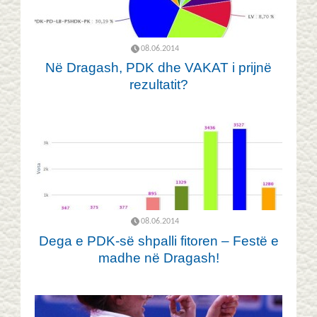
08.06.2014
Në Dragash, PDK dhe VAKAT i prijnë
rezultatit?
08.06.2014
Dega e PDK-së shpalli fitoren – Festë e
madhe në Dragash!