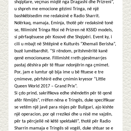
shqiptare, veçmas miqtë nga Dragashi dhe Prizreni”,
u shpreh me emocione gëzimi Tringa, në një
bashkëbisedim me redaksinë e Radio Sharrit.
Ndërkaq, mamaja, Eminja, thotë për redaksinë tonë
se, fillimisht Tringa fitoi në Prizren në KSSID models,
si përfaqësuese për Kosovë dhe Shqipëri. Event ky, i
cili u mbajt në Shtëpinë e Kulturës “Xhemali Berisha”,
buzë lumëbardhit. “Si rëndom, pritshmëritë kanë
qenë emocionuese. Fillimisht rreth pjesëmarrjes
pastaj dëshira për të fituar ndonjërin nga çmimet.
Por, jam e lumtur që bija ime u bë fituese e tre
çmimeve, përfshirë edhe çmimin kryesor “Little
Queen World 2017 – Grand Prix”.
Si çdo prind, sakrifikova edhe shëndetin për të qenë
afër fëmijës”, rrëfen nëna e Tringës, duke specifikuar
se vetëm një javë para nisjes për Bullgari, ajo kishte
një operacion, por që rrezikoi dhe u nisë me vajzën,
për ta përcjellë në këtë spektakël”, thotë për Radio
Sharrin mamaja e Tringës së vogël, duke shtuar se e