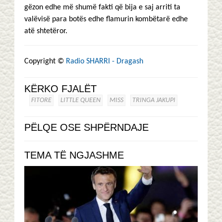
gëzon edhe më shumë fakti që bija e saj arriti ta
valëvisë para botës edhe flamurin kombëtarë edhe
atë shtetëror.
Copyright ©
Radio SHARRI - Dragash
KËRKO FJALËT
FITORE
LITTLE QUEEN
MISS
TRINGA JAKUPI
PËLQE OSE SHPËRNDAJE
TEMA TË NGJASHME