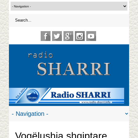
Vogëlushja shqiptare