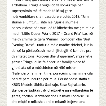
ardhshëm. Tringa e vogël do të konkurrojë për
superçmimin më të madh të kësaj gare
ndërkombëtare si ambasadore e botës 2018. “Jam
shumë e lumtur… Ishte një ngjarje shumë e
pabesueshme për mua, që të kthehesha me çmimin e
madh ‘Little Queen World 2017 – Grand Prix’, bashkë
me dy çmime të tjera ‘Winner Topmodel’ dhe ‘Best
Evening Dress’. Lumturia më e madhe shtohet, kur ia
del që ta përfaqësosh me dinjitet gjithë kombin, pra
dy shtetet tona, Kosovën dhe Shqipërinë”, shprehet e
gëzuar Tringa, duke falënderuar familjen dhe të
gjithë ata që e mbështeten në këtë mision
“Falënderoj familjen time, posaçërisht mamin, e cila
bëri të pamundurën për mua. Përshëndesë stafin e
KSSID Models; Sidrita Sadikajn, Sose Bajraktarin,
Skenderbe Sadikajn, dy drejtorët e mrekullueshëm të
garës, Yordan Bachvarov dhe Desislav Koprivski, si
dhe miqtë e mikeshat anë e mbanë trojeve tona