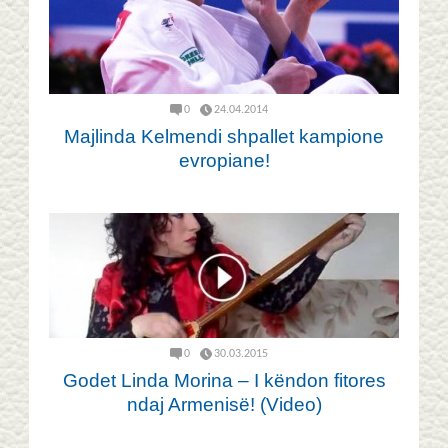
0
24.04.2014
Majlinda Kelmendi shpallet kampione
evropiane!
0
30.03.2015
Godet Linda Morina – I këndon fitores
ndaj Armenisë! (Video)