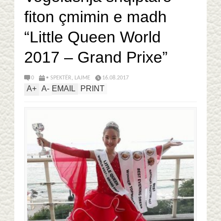
fiton çmimin e madh
“Little Queen World
2017 – Grand Prixe”
0
• SPEKTËR
,
LAJME
16.08.2017
A
+
A
-
EMAIL
PRINT