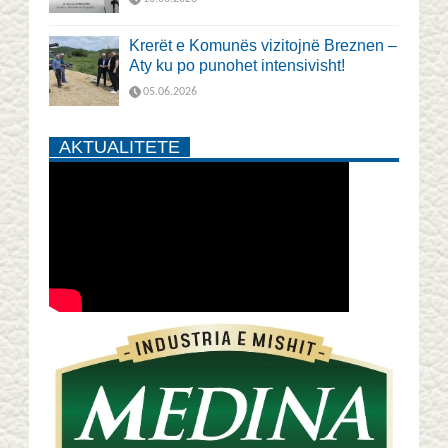
Krerët e Komunës vizitojnë Breznen –
Aty ku po punohet intensivisht!
05.06.2026
AKTUALITETE