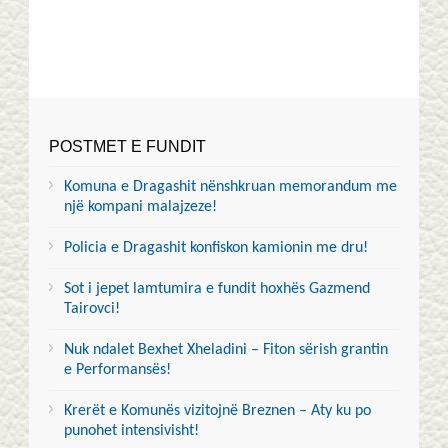
POSTMET E FUNDIT
Komuna e Dragashit nënshkruan memorandum me
një kompani malajzeze!
Policia e Dragashit konfiskon kamionin me dru!
Sot i jepet lamtumira e fundit hoxhës Gazmend
Tairovci!
Nuk ndalet Bexhet Xheladini – Fiton sërish grantin
e Performansës!
Krerët e Komunës vizitojnë Breznen – Aty ku po
punohet intensivisht!