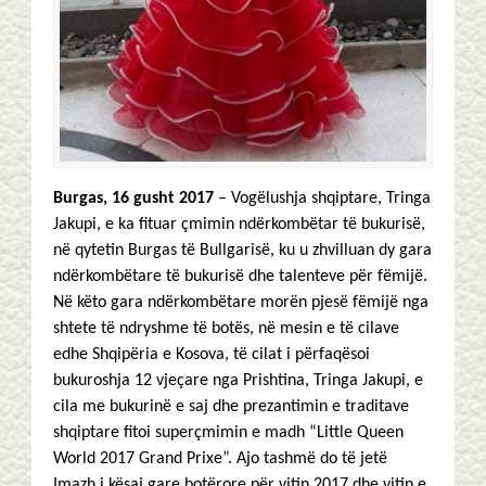
Burgas, 16 gusht 2017
– Vogëlushja shqiptare, Tringa
Jakupi, e ka fituar çmimin ndërkombëtar të bukurisë,
në qytetin Burgas të Bullgarisë, ku u zhvilluan dy gara
ndërkombëtare të bukurisë dhe talenteve për fëmijë.
Në këto gara ndërkombëtare morën pjesë fëmijë nga
shtete të ndryshme të botës, në mesin e të cilave
edhe Shqipëria e Kosova, të cilat i përfaqësoi
bukuroshja 12 vjeçare nga Prishtina, Tringa Jakupi, e
cila me bukurinë e saj dhe prezantimin e traditave
shqiptare fitoi superçmimin e madh “Little Queen
World 2017 Grand Prixe”. Ajo tashmë do të jetë
Imazh i kësaj gare botërore për vitin 2017 dhe vitin e