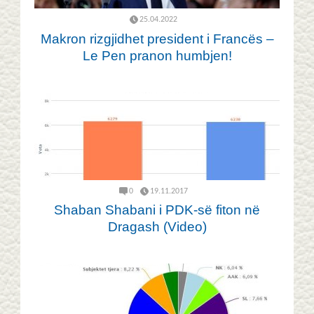
25.04.2022
Makron rizgjidhet president i Francës –
Le Pen pranon humbjen!
0
19.11.2017
Shaban Shabani i PDK-së fiton në
Dragash (Video)