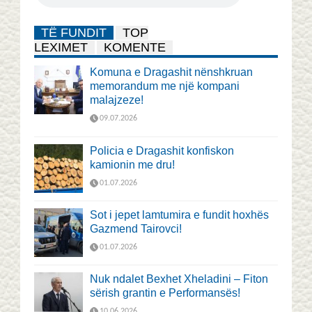
TË FUNDIT
TOP
LEXIMET
KOMENTE
Komuna e Dragashit nënshkruan
memorandum me një kompani
malajzeze!
09.07.2026
Policia e Dragashit konfiskon
kamionin me dru!
01.07.2026
Sot i jepet lamtumira e fundit hoxhës
Gazmend Tairovci!
01.07.2026
Nuk ndalet Bexhet Xheladini – Fiton
sërish grantin e Performansës!
10.06.2026