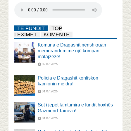
TË FUNDIT
TOP
LEXIMET
KOMENTE
Komuna e Dragashit nënshkruan
memorandum me një kompani
malajzeze!
09.07.2026
Policia e Dragashit konfiskon
kamionin me dru!
01.07.2026
Sot i jepet lamtumira e fundit hoxhës
Gazmend Tairovci!
01.07.2026