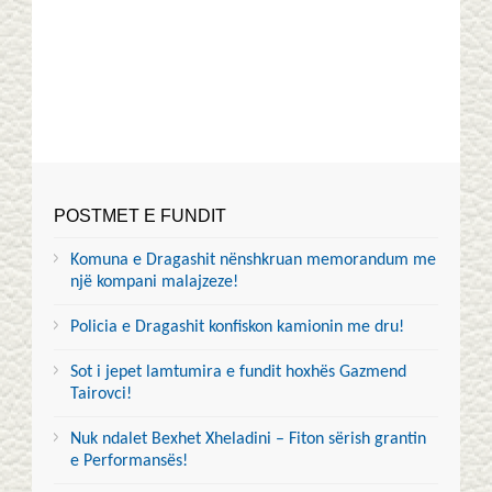
POSTMET E FUNDIT
Komuna e Dragashit nënshkruan memorandum me
një kompani malajzeze!
Policia e Dragashit konfiskon kamionin me dru!
Sot i jepet lamtumira e fundit hoxhës Gazmend
Tairovci!
Nuk ndalet Bexhet Xheladini – Fiton sërish grantin
e Performansës!