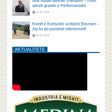
Nuk ndalet Bexhet Xheladini – Fiton
sërish grantin e Performansës!
10.06.2026
Krerët e Komunës vizitojnë Breznen –
Aty ku po punohet intensivisht!
05.06.2026
AKTUALITETE