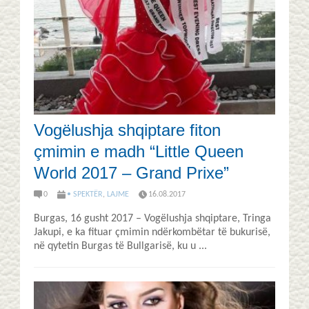
Vogëlushja shqiptare fiton
çmimin e madh “Little Queen
World 2017 – Grand Prixe”
0
• SPEKTËR
,
LAJME
16.08.2017
Burgas, 16 gusht 2017 – Vogëlushja shqiptare, Tringa
Jakupi, e ka fituar çmimin ndërkombëtar të bukurisë,
në qytetin Burgas të Bullgarisë, ku u ...