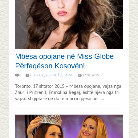
Mbesa opojane në Miss Globe –
Përfaqëson Kosovën!
0
• LOKALE
,
• SPEKTËR
,
LAJME
17.09.2015
Toronto, 17 shtator 2015 – Mbesa opojane, vajza nga
Zhuri i Prizrenit, Emnolina Begaj, është njëra nga tri
vajzat shqiptare që do të marrin pjesë për ...