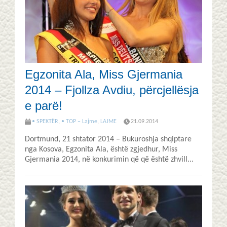
Egzonita Ala, Miss Gjermania
2014 – Fjollza Avdiu, përcjellësja
e parë!
• SPEKTËR
,
• TOP – Lajme
,
LAJME
21.09.2014
Dortmund, 21 shtator 2014 – Bukuroshja shqiptare
nga Kosova, Egzonita Ala, është zgjedhur, Miss
Gjermania 2014, në konkurimin që që është zhvill...