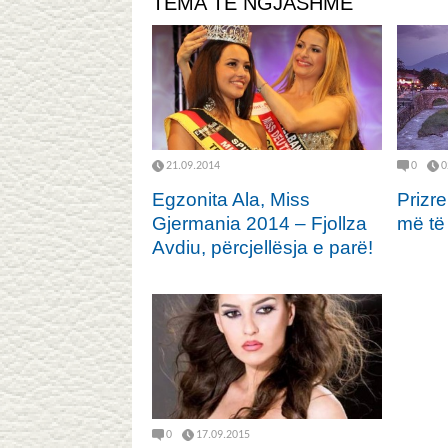
TEMA TË NGJASHME
21.09.2014
0
0
Egzonita Ala, Miss
Prizre
Gjermania 2014 – Fjollza
më të
Avdiu, përcjellësja e parë!
0
17.09.2015