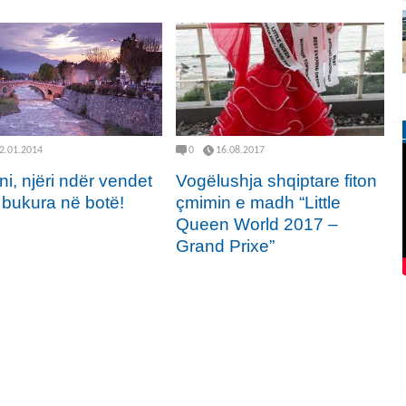
2.01.2014
0
16.08.2017
ni, njëri ndër vendet
Vogëlushja shqiptare fiton
 bukura në botë!
çmimin e madh “Little
Queen World 2017 –
Grand Prixe”