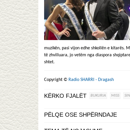
muzikën, pasi vijon edhe shkollën e kitarës.
të zhvilluara, jo vetëm nga diaspora shqiptar
shtet.
Copyright ©
Radio SHARRI - Dragash
KËRKO FJALËT
BUKURIA
MISS
SIN
PËLQE OSE SHPËRNDAJE