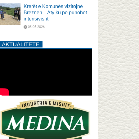
Krerët e Komunës vizitojnë
Breznen – Aty ku po punohet
intensivisht!
05.06.2026
AKTUALITETE