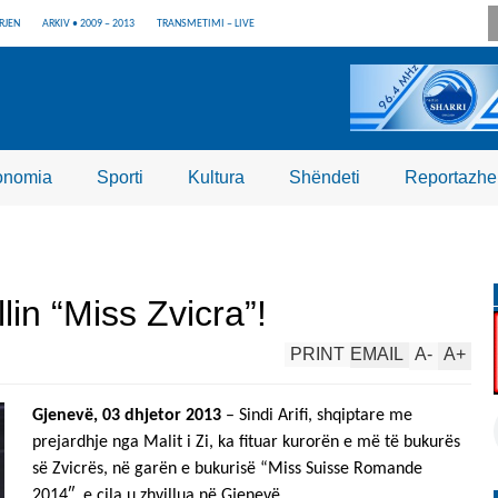
RJEN
ARKIV • 2009 – 2013
TRANSMETIMI – LIVE
onomia
Sporti
Kultura
Shëndeti
Reportazhe
llin “Miss Zvicra”!
PRINT
EMAIL
A
-
A
+
Gjenevë, 03 dhjetor 2013
– Sindi Arifi, shqiptare me
prejardhje nga Malit i Zi, ka fituar kurorën e më të bukurës
së Zvicrës, në garën e bukurisë “Miss Suisse Romande
2014″, e cila u zhvillua në Gjenevë.