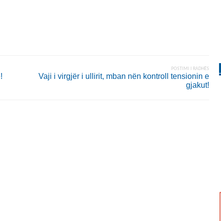
POSTIMI I RADHËS
!
Vaji i virgjër i ullirit, mban nën kontroll tensionin e
gjakut!