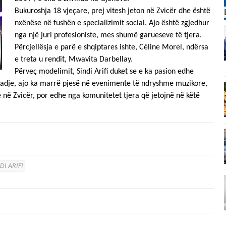
Bukuroshja 18 vjeçare, prej vitesh jeton në Zvicër dhe është
nxënëse në fushën e specializimit social. Ajo është zgjedhur
nga një juri profesioniste, mes shumë garueseve të tjera.
Përcjellësja e parë e shqiptares ishte, Céline Morel, ndërsa
e treta u rendit, Mwavita Darbellay.
Përveç modelimit, Sindi Arifi duket se e ka pasion edhe
 Madje, ajo ka marrë pjesë në evenimente të ndryshme muzikore,
e në Zvicër, por edhe nga komunitetet tjera që jetojnë në këtë
DI ARIFI