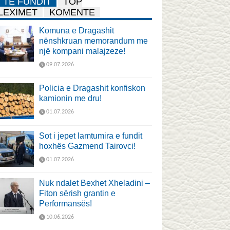
TË FUNDIT
TOP
LEXIMET
KOMENTE
Komuna e Dragashit
nënshkruan memorandum me
një kompani malajzeze!
09.07.2026
Policia e Dragashit konfiskon
kamionin me dru!
01.07.2026
Sot i jepet lamtumira e fundit
hoxhës Gazmend Tairovci!
01.07.2026
Nuk ndalet Bexhet Xheladini –
Fiton sërish grantin e
Performansës!
10.06.2026