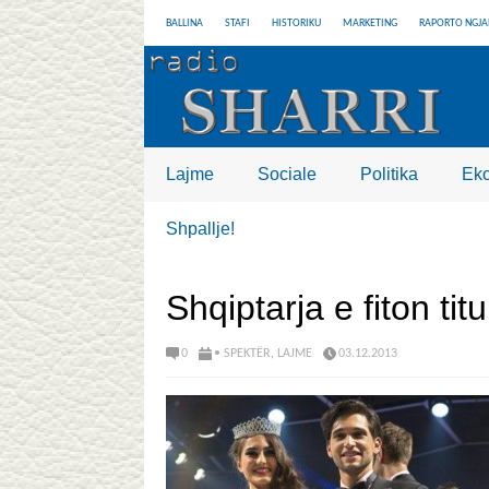
BALLINA
STAFI
HISTORIKU
MARKETING
RAPORTO NGJA
Lajme
Sociale
Politika
Ek
Shpallje!
Shqiptarja e fiton titu
0
• SPEKTËR
,
LAJME
03.12.2013