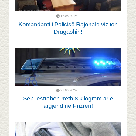
19.06.2019
Komandanti i Policisë Rajonale viziton
Dragashin!
21.05.2026
Sekuestrohen rreth 8 kilogram ar e
argjend në Prizren!