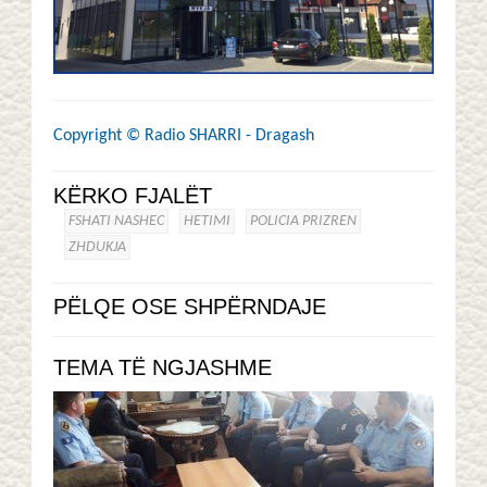
Copyright ©
Radio SHARRI - Dragash
KËRKO FJALËT
FSHATI NASHEC
HETIMI
POLICIA PRIZREN
ZHDUKJA
PËLQE OSE SHPËRNDAJE
TEMA TË NGJASHME