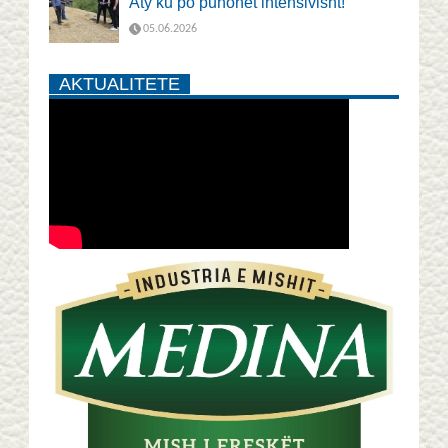
Aty ku po punohet intensivisht!
05.06.2026
AKTUALITETE