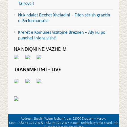
Tairovci!
Nuk ndalet Bexhet Xheladini – Fiton sërish grantin
e Performansës!
Krerët e Komunës vizitojnë Breznen – Aty ku po
punohet intensivisht!
NA NDIQNI NË VAZHDIM
TRANSMETIMI – LIVE
Address: Sheshi "Adem Jashari", p.n. 22000 Dragash – Kosova
Mob: +383 44 391 700 & +383 49 391 700 • e-mail: redaksia@radio-sharri.info