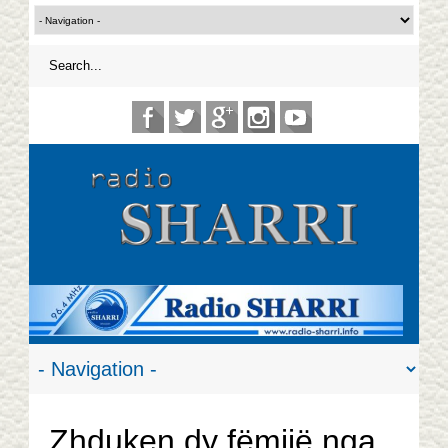
Zhduken dy fëmijë nga