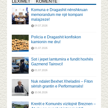
LEXIMET
KOMENTE
Komuna e Dragashit nënshkruan
memorandum me një kompani
malajzeze!
09.07.2026
Policia e Dragashit konfiskon
kamionin me dru!
01.07.2026
Sot i jepet lamtumira e fundit hoxhës
Gazmend Tairovci!
01.07.2026
Nuk ndalet Bexhet Xheladini – Fiton
sërish grantin e Performansës!
10.06.2026
Krerët e Komunës vizitojnë Breznen –