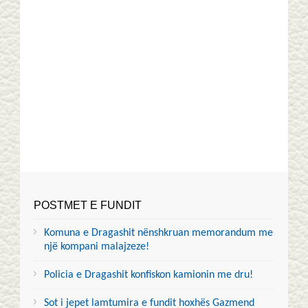
POSTMET E FUNDIT
Komuna e Dragashit nënshkruan memorandum me
një kompani malajzeze!
Policia e Dragashit konfiskon kamionin me dru!
Sot i jepet lamtumira e fundit hoxhës Gazmend