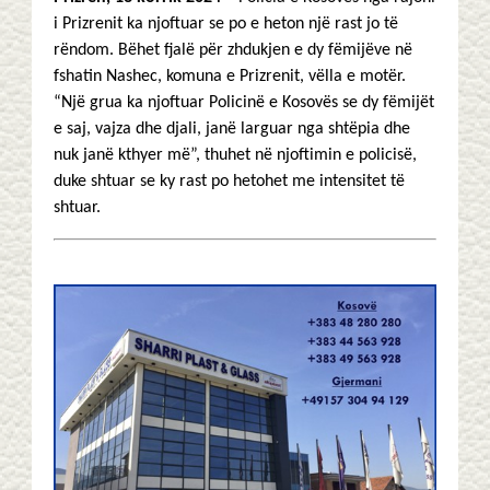
i Prizrenit ka njoftuar se po e heton një rast jo të
rëndom. Bëhet fjalë për zhdukjen e dy fëmijëve në
fshatin Nashec, komuna e Prizrenit, vëlla e motër.
“Një grua ka njoftuar Policinë e Kosovës se dy fëmijët
e saj, vajza dhe djali, janë larguar nga shtëpia dhe
nuk janë kthyer më”, thuhet në njoftimin e policisë,
duke shtuar se ky rast po hetohet me intensitet të
shtuar.