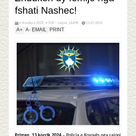
fshati Nashec!
• Kronika e ZEZË
,
• TOP – Lajme
,
LAJME
13.07.2024
A
+
A
-
EMAIL
PRINT
Prizren, 13 korrik 2024
– Policia e Kosovës nga rajoni