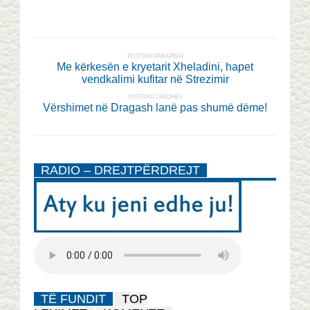
POSTIMI PARAPRAK
Me kërkesën e kryetarit Xheladini, hapet
vendkalimi kufitar në Strezimir
POSTIMI I RADHËS
Vërshimet në Dragash lanë pas shumë dëme!
RADIO – DREJTPËRDREJT
TË FUNDIT
TOP