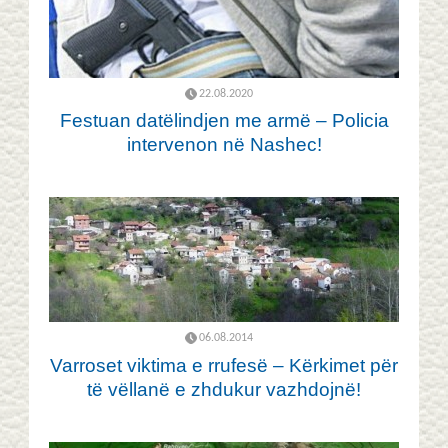
22.08.2020
Festuan datëlindjen me armë – Policia
intervenon në Nashec!
06.08.2014
Varroset viktima e rrufesë – Kërkimet për
të vëllanë e zhdukur vazhdojnë!