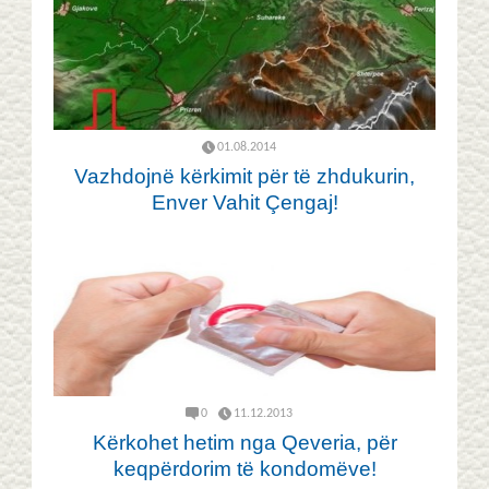
01.08.2014
Vazhdojnë kërkimit për të zhdukurin,
Enver Vahit Çengaj!
0
11.12.2013
Kërkohet hetim nga Qeveria, për
keqpërdorim të kondomëve!