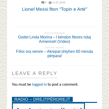
0
11.01.2016
Lionel Messi fiton “Topin e Artë”
POSTIMI PARAPRAK
Godet Linda Morina – I këndon fitores ndaj
Armenisë! (Video)
POSTIMI I RADHËS
Filloi ora verore – Akrepat shtyhen 60 minuta
përpara!
LEAVE A REPLY
You must be
logged in
to post a comment.
RADIO – DREJTPËRDREJT