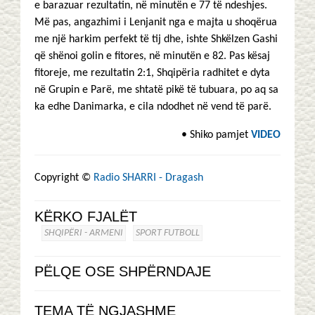
e barazuar rezultatin, në minutën e 77 të ndeshjes.
Më pas, angazhimi i Lenjanit nga e majta u shoqërua
me një harkim perfekt të tij dhe, ishte Shkëlzen Gashi
që shënoi golin e fitores, në minutën e 82. Pas kësaj
fitoreje, me rezultatin 2:1, Shqipëria radhitet e dyta
në Grupin e Parë, me shtatë pikë të tubuara, po aq sa
ka edhe Danimarka, e cila ndodhet në vend të parë.
• Shiko pamjet
VIDEO
Copyright ©
Radio SHARRI - Dragash
KËRKO FJALËT
SHQIPËRI - ARMENI
SPORT FUTBOLL
PËLQE OSE SHPËRNDAJE
TEMA TË NGJASHME