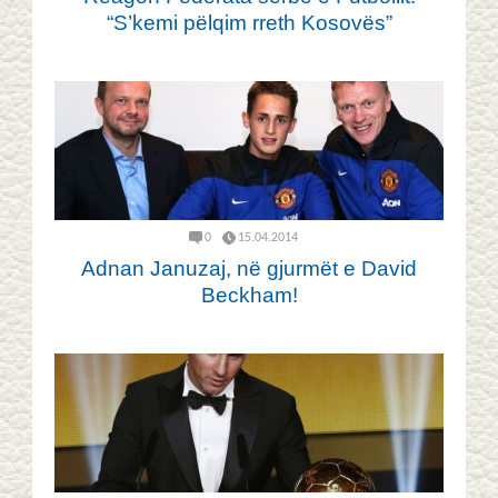
“S’kemi pëlqim rreth Kosovës”
0
15.04.2014
Adnan Januzaj, në gjurmët e David
Beckham!