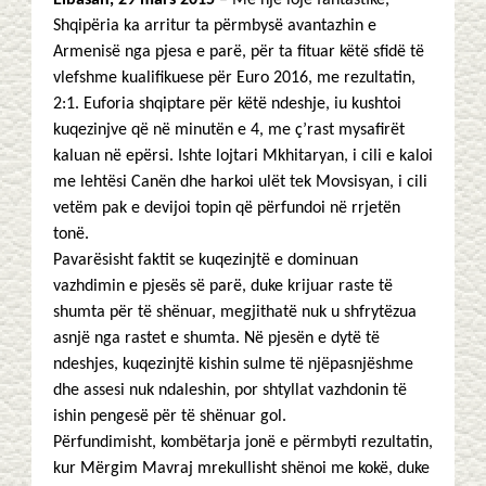
Elbasan, 29 mars 2015
– Me një lojë fantastike,
Shqipëria ka arritur ta përmbysë avantazhin e
Armenisë nga pjesa e parë, për ta fituar këtë sfidë të
vlefshme kualifikuese për Euro 2016, me rezultatin,
2:1. Euforia shqiptare për këtë ndeshje, iu kushtoi
kuqezinjve që në minutën e 4, me ç’rast mysafirët
kaluan në epërsi. Ishte lojtari Mkhitaryan, i cili e kaloi
me lehtësi Canën dhe harkoi ulët tek Movsisyan, i cili
vetëm pak e devijoi topin që përfundoi në rrjetën
tonë.
Pavarësisht faktit se kuqezinjtë e dominuan
vazhdimin e pjesës së parë, duke krijuar raste të
shumta për të shënuar, megjithatë nuk u shfrytëzua
asnjë nga rastet e shumta. Në pjesën e dytë të
ndeshjes, kuqezinjtë kishin sulme të njëpasnjëshme
dhe assesi nuk ndaleshin, por shtyllat vazhdonin të
ishin pengesë për të shënuar gol.
Përfundimisht, kombëtarja jonë e përmbyti rezultatin,
kur Mërgim Mavraj mrekullisht shënoi me kokë, duke