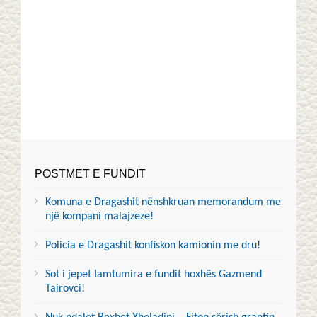
POSTMET E FUNDIT
Komuna e Dragashit nënshkruan memorandum me
një kompani malajzeze!
Policia e Dragashit konfiskon kamionin me dru!
Sot i jepet lamtumira e fundit hoxhës Gazmend
Tairovci!