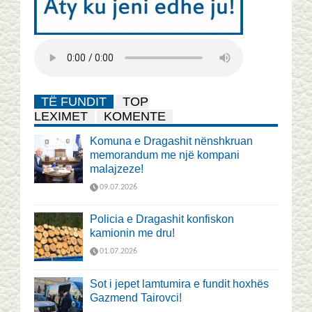
TË FUNDIT
TOP
LEXIMET
KOMENTE
Komuna e Dragashit nënshkruan
memorandum me një kompani
malajzeze!
09.07.2026
Policia e Dragashit konfiskon
kamionin me dru!
01.07.2026
Sot i jepet lamtumira e fundit hoxhës
Gazmend Tairovci!