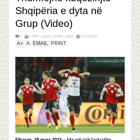
Shqipëria e dyta në
Grup (Video)
0
• TOP – Lajme
,
LAJME
,
Sport
29.03.2015
A
+
A
-
EMAIL
PRINT