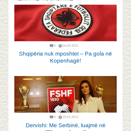
0
04.09.2015
Shqipëria nuk mposhtet – Pa gola në
Kopenhagë!
0
29.07.2015
Dervishi: Me Serbinë, luajmë në