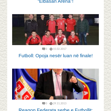
“Elbasan Arena”!
0
15.02.2017
Futboll: Opoja nesër luan në finale!
0
29.11.2013
Reagon Federata serbe e Futbollit: