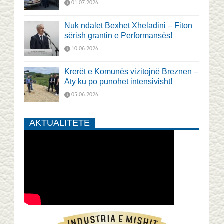
01.07.2026
Nuk ndalet Bexhet Xheladini – Fiton
sërish grantin e Performansës!
10.06.2026
Krerët e Komunës vizitojnë Breznen –
Aty ku po punohet intensivisht!
05.06.2026
AKTUALITETE