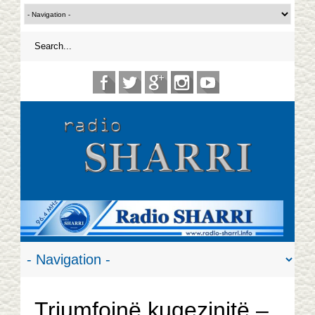
Triumfojnë kuqezinjtë –