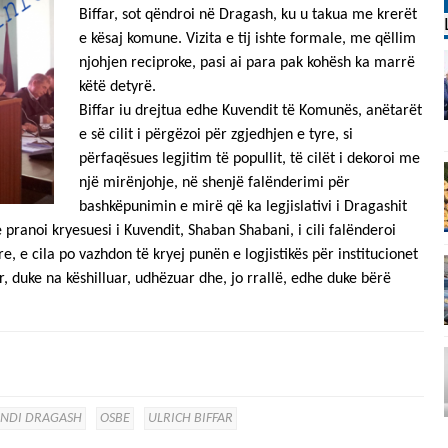
Biffar, sot qëndroi në Dragash, ku u takua me krerët
e kësaj komune. Vizita e tij ishte formale, me qëllim
njohjen reciproke, pasi ai para pak kohësh ka marrë
këtë detyrë.
Biffar iu drejtua edhe Kuvendit të Komunës, anëtarët
e së cilit i përgëzoi për zgjedhjen e tyre, si
përfaqësues legjitim të popullit, të cilët i dekoroi me
një mirënjohje, në shenjë falënderimi për
bashkëpunimin e mirë që ka legjislativi i Dragashit
ranoi kryesuesi i Kuvendit, Shaban Shabani, i cili falënderoi
 e cila po vazhdon të kryej punën e logjistikës për institucionet
, duke na këshilluar, udhëzuar dhe, jo rrallë, edhe duke bërë
NDI DRAGASH
OSBE
ULRICH BIFFAR