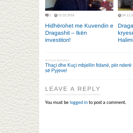
2
31.03.2016
24.11.
Hidhërohet me Kuvendin e
Draga
Dragashit – Ikën
kryes
investitori!
Halimi
POSTIMI PARAPRAK
Thaçi dhe Kuçi mbjellin fidanë, për nderë 
së Pyjeve!
LEAVE A REPLY
You must be
logged in
to post a comment.