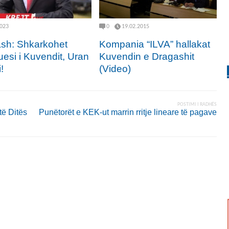
2023
0
19.02.2015
sh: Shkarkohet
Kompania “ILVA” hallakat
uesi i Kuvendit, Uran
Kuvendin e Dragashit
!
(Video)
POSTIMI I RADHËS
të Ditës
Punëtorët e KEK-ut marrin rritje lineare të pagave