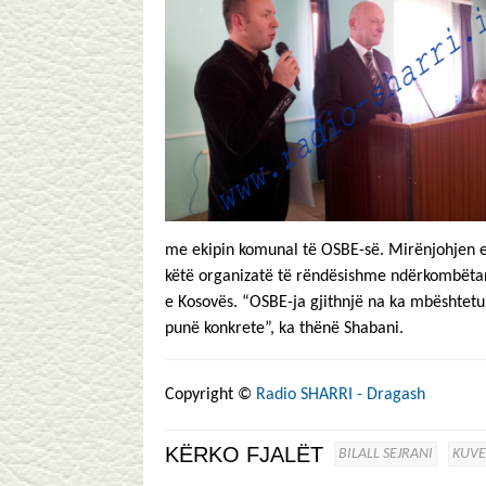
me ekipin komunal të OSBE-së. Mirënjohjen e p
këtë organizatë të rëndësishme ndërkombëtare,
e Kosovës. “OSBE-ja gjithnjë na ka mbështetur
punë konkrete”, ka thënë Shabani.
Copyright ©
Radio SHARRI - Dragash
KËRKO FJALËT
BILALL SEJRANI
KUVE