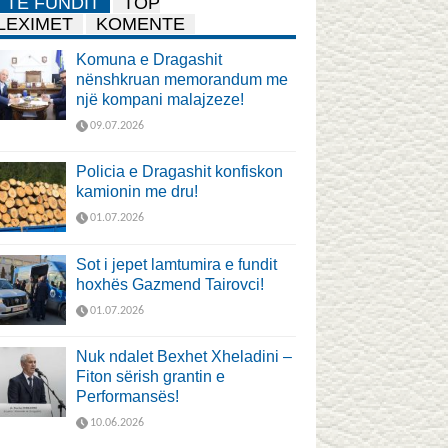
TË FUNDIT
TOP
LEXIMET
KOMENTE
Komuna e Dragashit
nënshkruan memorandum me
një kompani malajzeze!
09.07.2026
Policia e Dragashit konfiskon
kamionin me dru!
01.07.2026
Sot i jepet lamtumira e fundit
hoxhës Gazmend Tairovci!
01.07.2026
Nuk ndalet Bexhet Xheladini –
Fiton sërish grantin e
Performansës!
10.06.2026