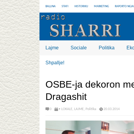
BALLINA
STAFI
HISTORIKU
MARKETING
RAPORTO NGJA
Lajme
Sociale
Politika
Ek
Shpallje!
OSBE-ja dekoron me
Dragashit
0
• LOKALE
,
LAJME
,
Politika
20.03.2014