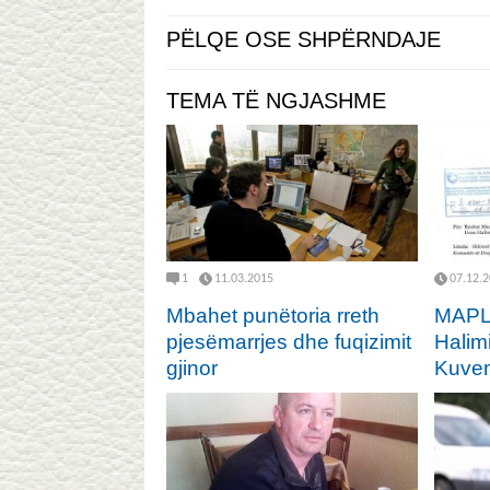
PËLQE OSE SHPËRNDAJE
TEMA TË NGJASHME
1
11.03.2015
07.12.
Mbahet punëtoria rreth
MAPL 
pjesëmarrjes dhe fuqizimit
Halim
gjinor
Kuven