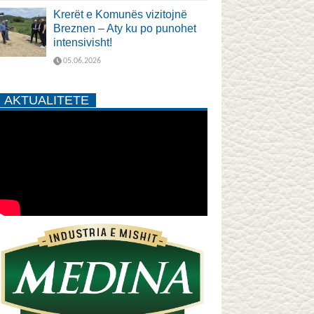
Krerët e Komunës vizitojnë
Breznen – Aty ku po punohet
intensivisht!
05.06.2026
AKTUALITETE