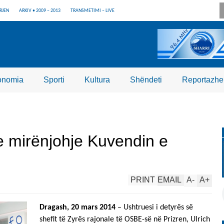
RJEN
ARKIV • 2009 – 2013
TRANSMETIMI – LIVE
onomia
Sporti
Kultura
Shëndeti
Reportazhe
 mirënjohje Kuvendin e
PRINT
EMAIL
A
-
A
+
Dragash, 20 mars 2014
– Ushtruesi i detyrës së
shefit të Zyrës rajonale të OSBE-së në Prizren, Ulrich