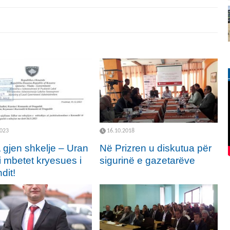
2023
16.10.2018
gjen shkelje – Uran
Në Prizren u diskutua për
i mbetet kryesues i
sigurinë e gazetarëve
dit!