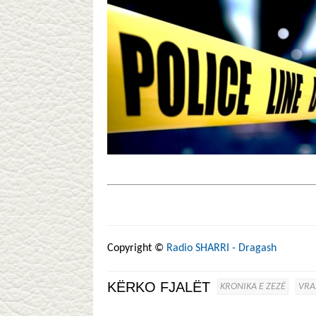
Copyright ©
Radio SHARRI - Dragash
KËRKO FJALËT
KRONIKA E ZEZË
VRA