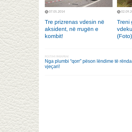
07.05.2014
02.09.
Tre prizrenas vdesin në
Treni 
aksident, në rrugën e
vdekur
kombit!
(Foto)
POSTIMI PARAPRAK
Nga plumbi “qorr” pëson lëndime të rënda
vjeçari!