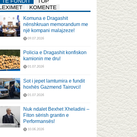
TË FUNDIT
TOP
LEXIMET
KOMENTE
Komuna e Dragashit
nënshkruan memorandum me
një kompani malajzeze!
09.07.2026
Policia e Dragashit konfiskon
kamionin me dru!
01.07.2026
Sot i jepet lamtumira e fundit
hoxhës Gazmend Tairovci!
01.07.2026
Nuk ndalet Bexhet Xheladini –
Fiton sërish grantin e
Performansës!
10.06.2026