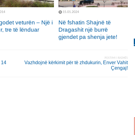
2014
15.01.2024
godet veturën – Një i
Në fshatin Shajnë të
, tre të lënduar
Dragashit një burrë
gjendet pa shenja jete!
POSTIMI I RADHËS
 14
Vazhdojnë kërkimit për të zhdukurin, Enver Vahit
Çengaj!