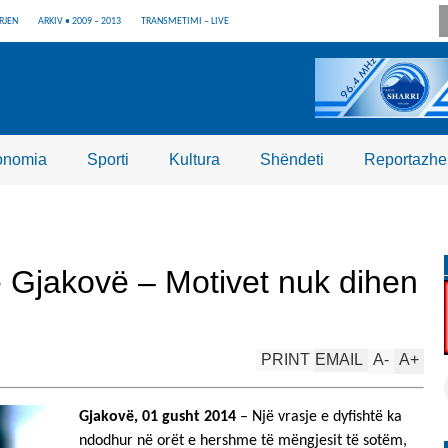
RJEN
ARKIV • 2009 – 2013
TRANSMETIMI – LIVE
onomia
Sporti
Kultura
Shëndeti
Reportazhe
ë Gjakovë – Motivet nuk dihen
PRINT
EMAIL
A
-
A
+
Gjakovë, 01 gusht 2014
– Një vrasje e dyfishtë ka
ndodhur në orët e hershme të mëngjesit të sotëm,