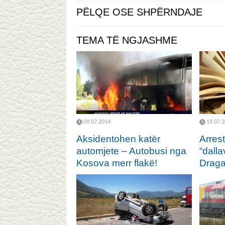
PËLQE OSE SHPËRNDAJE
TEMA TË NGJASHME
09.07.2014
19.07.
Aksidentohen katër
Arrest
automjete – Autobusi nga
“dall
Kosova merr flakë!
Draga