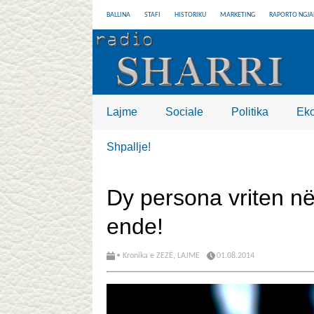
BALLINA
STAFI
HISTORIKU
MARKETING
RAPORTO NGJA
Lajme
Sociale
Politika
Ek
Shpallje!
Dy persona vriten n
ende!
• Kronika e ZEZË
,
LAJME
01.08.2014