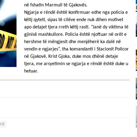
në fshatin Marmull të Gjakovës.
Ngjarja e rëndë është konfirmuar edhe nga policia e
këtij qyteti, sipas të cilëve ende nuk dihen motivet
apo detajet tjera rreth këtij rasti. “Janë dy viktima të
gjinisë mashkullore. Policia është njoftuar në orët e
hershme të mëngjesit dhe menjëherë ka dalë në
vendin e ngjarjes”, tha komandanti i Stacionit Policor
në Gjakovë, Krist Gjoka, duke mos dhënë detaje
tjera, me arsyetimin se ngjarja e rëndë është duke u
hetuar.
SJE