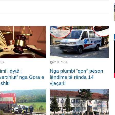
2014
01.08.2014
imi i dytë i
Nga plumbi “qorr” pëson
averxhiut” nga Gora e
lëndime të rënda 14
shit!
vjeçari!