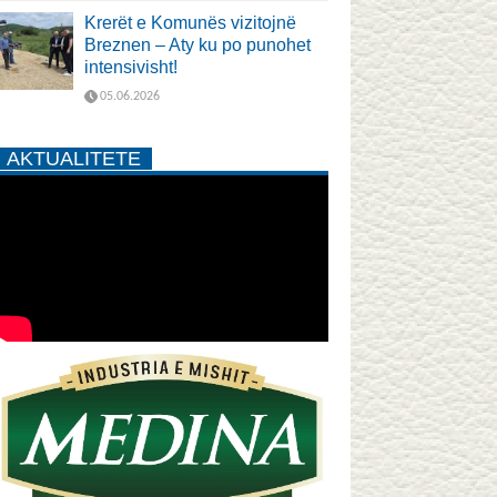
Krerët e Komunës vizitojnë
Breznen – Aty ku po punohet
intensivisht!
05.06.2026
AKTUALITETE