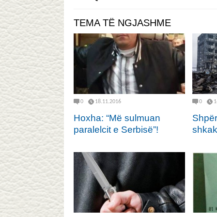
TEMA TË NGJASHME
0
18.11.2016
0
1
Hoxha: “Më sulmuan
Shpër
paralelcit e Serbisë”!
shkakt