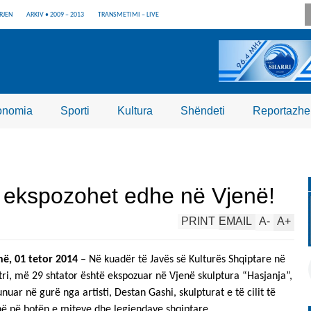
RJEN
ARKIV • 2009 – 2013
TRANSMETIMI – LIVE
onomia
Sporti
Kultura
Shëndeti
Reportazhe
” ekspozohet edhe në Vjenë!
PRINT
EMAIL
A
-
A
+
në, 01 tetor 2014
– Në kuadër të Javës së Kulturës Shqiptare në
tri, më 29 shtator është ekspozuar në Vjenë skulptura “Hasjanja”,
nuar në gurë nga artisti, Destan Gashi, skulpturat e të cilit të
në në botën e miteve dhe legjendave shqiptare.