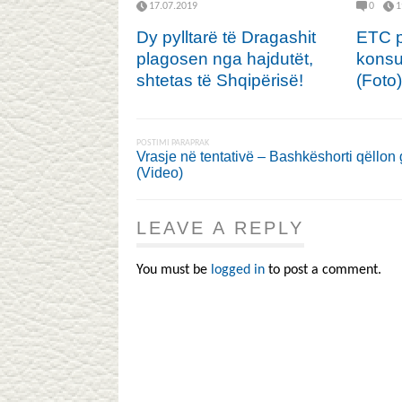
17.07.2019
0
1
Dy pylltarë të Dragashit
ETC p
plagosen nga hajdutët,
konsu
shtetas të Shqipërisë!
(Foto)
POSTIMI PARAPRAK
Vrasje në tentativë – Bashkëshorti qëllon
(Video)
LEAVE A REPLY
You must be
logged in
to post a comment.