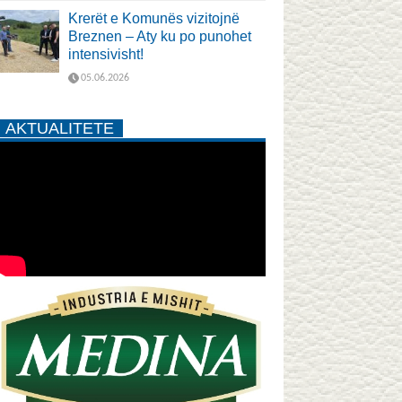
Krerët e Komunës vizitojnë
Breznen – Aty ku po punohet
intensivisht!
05.06.2026
AKTUALITETE