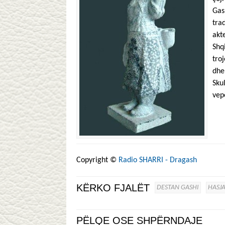
Gas
tra
akt
Shq
tro
dhe
Sku
vep
Copyright ©
Radio SHARRI - Dragash
KËRKO FJALËT
DESTAN GASHI
HASJ
PËLQE OSE SHPËRNDAJE