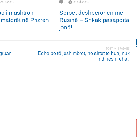
9.07.2015
0
01.08.2015
o i mashtron
Serbët dëshpërohen me
matorët në Prizren
Rusinë – Shkak pasaporta
jonë!
POSTIMI I RADHËS
 gruan
Edhe po të jesh mbret, në shtet të huaj nuk
ndihesh rehat!