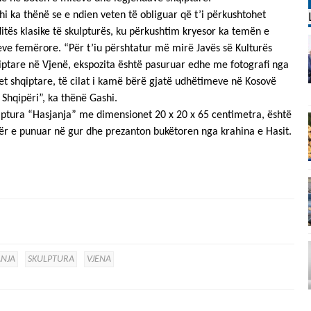
hi ka thënë se e ndien veten të obliguar që t’i përkushtohet
ditës klasike të skulpturës, ku përkushtim kryesor ka temën e
eve femërore. “Për t’iu përshtatur më mirë Javës së Kulturës
iptare në Vjenë, ekspozita është pasuruar edhe me fotografi nga
jet shqiptare, të cilat i kamë bërë gjatë udhëtimeve në Kosovë
 Shqipëri”, ka thënë Gashi.
lptura “Hasjanja” me dimensionet 20 x 20 x 65 centimetra, është
ër e punuar në gur dhe prezanton bukëtoren nga krahina e Hasit.
ANJA
SKULPTURA
VJENA