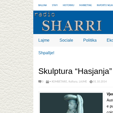
BALLINA
STAFI
HISTORIKU
MARKETING
RAPORTO NGJA
Lajme
Sociale
Politika
Ek
Shpallje!
Skulptura “Hasjanja
0
• KOMBËTARE
,
Kultura
,
LAJME
01.10.2014
Vje
Aus
e pu
çoj