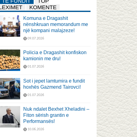
TË FUNDIT
TOP
LEXIMET
KOMENTE
Komuna e Dragashit
nënshkruan memorandum me
një kompani malajzeze!
09.07.2026
Policia e Dragashit konfiskon
kamionin me dru!
01.07.2026
Sot i jepet lamtumira e fundit
hoxhës Gazmend Tairovci!
01.07.2026
Nuk ndalet Bexhet Xheladini –
Fiton sërish grantin e
Performansës!
10.06.2026