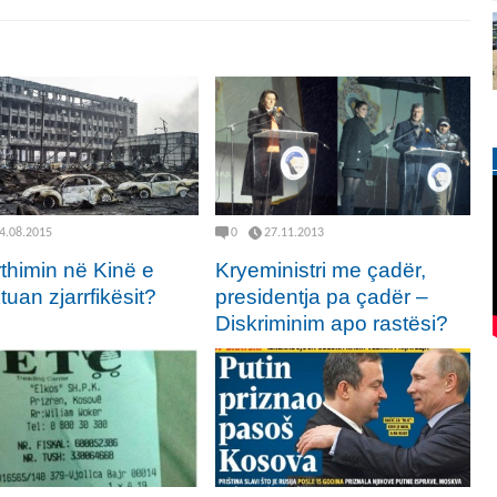
4.08.2015
0
27.11.2013
thimin në Kinë e
Kryeministri me çadër,
uan zjarrfikësit?
presidentja pa çadër –
Diskriminim apo rastësi?