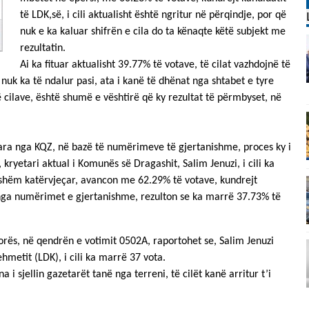
të LDK,së, i cili aktualisht është ngritur në përqindje, por që
nuk e ka kaluar shifrën e cila do ta kënaqte këtë subjekt me
rezultatin.
Ai ka fituar aktualisht 39.77% të votave, të cilat vazhdojnë të
nuk ka të ndalur pasi, ata i kanë të dhënat nga shtabet e tyre
ë cilave, është shumë e vështirë që ky rezultat të përmbyset, në
ara nga KQZ, në bazë të numërimeve të gjertanishme, proces ky i
 kryetari aktual i Komunës së Dragashit, Salim Jenuzi, i cili ka
shëm katërvjeçar, avancon me 62.29% të votave, kundrejt
i nga numërimet e gjertanishme, rezulton se ka marrë 37.73% të
orës, në qendrën e votimit 0502A, raportohet se, Salim Jenuzi
metit (LDK), i cili ka marrë 37 vota.
 i sjellin gazetarët tanë nga terreni, të cilët kanë arritur t’i