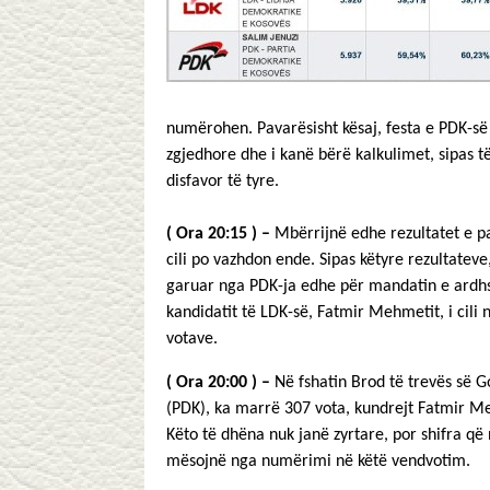
numërohen. Pavarësisht kësaj, festa e PDK-së 
zgjedhore dhe i kanë bërë kalkulimet, sipas t
disfavor të tyre.
( Ora 20:15 )
–
Mbërrijnë edhe rezultatet e p
cili po vazhdon ende. Sipas këtyre rezultateve,
garuar nga PDK-ja edhe për mandatin e ardh
kandidatit të LDK-së, Fatmir Mehmetit, i cil
votave.
( Ora 20:00 ) –
Në fshatin Brod të trevës së G
(PDK), ka marrë 307 vota, kundrejt Fatmir Meh
Këto të dhëna nuk janë zyrtare, por shifra që na
mësojnë nga numërimi në këtë vendvotim.