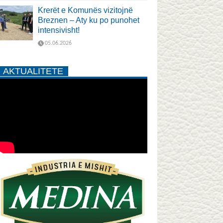
Krerët e Komunës vizitojnë
Breznen – Aty ku po punohet
intensivisht!
05.06.2026
AKTUALITETE