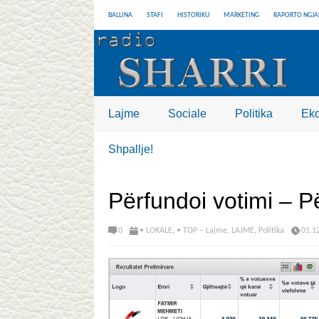
BALLINA
STAFI
HISTORIKU
MARKETING
RAPORTO NGJA
Lajme
Sociale
Politika
Ek
Shpallje!
Përfundoi votimi – Pë
0
• LOKALE
,
• TOP – Lajme
,
LAJME
,
Politika
01.1