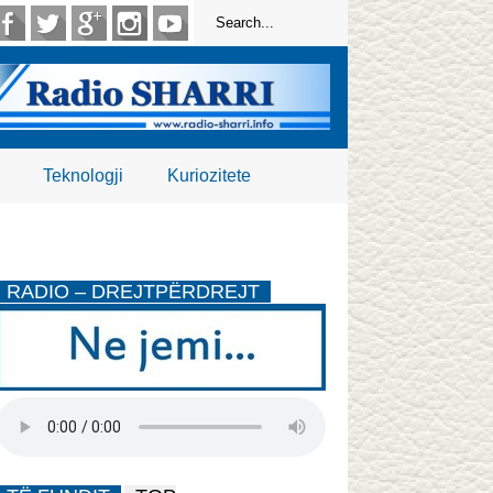
Teknologji
Kuriozitete
RADIO – DREJTPËRDREJT