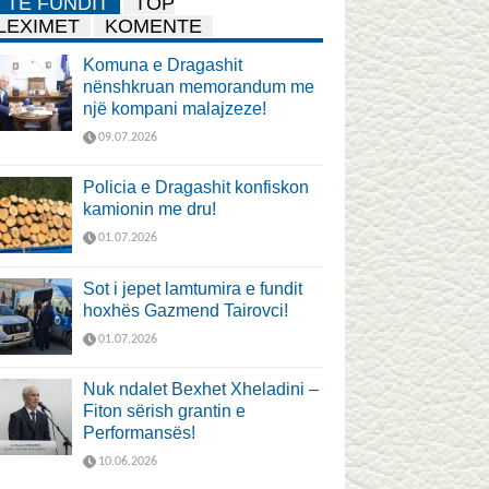
TË FUNDIT
TOP
LEXIMET
KOMENTE
Komuna e Dragashit
nënshkruan memorandum me
një kompani malajzeze!
09.07.2026
Policia e Dragashit konfiskon
kamionin me dru!
01.07.2026
Sot i jepet lamtumira e fundit
hoxhës Gazmend Tairovci!
01.07.2026
Nuk ndalet Bexhet Xheladini –
Fiton sërish grantin e
Performansës!
10.06.2026