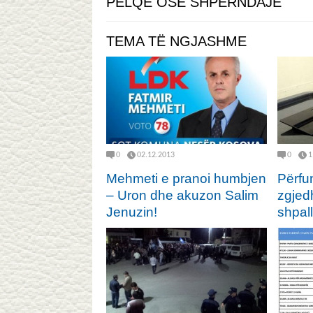
PËLQE OSE SHPËRNDAJE
TEMA TË NGJASHME
0
02.12.2013
0
1
Mehmeti e pranoi humbjen
Përfu
– Uron dhe akuzon Salim
zgjed
Jenuzin!
shpall