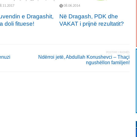
8.11.2017
08.06.2014
uvendin e Dragashit,
Në Dragash, PDK dhe
 doli fituese!
VAKAT i prijnë rezultatit?
POSTIMI I RADHËS
enuzi
Ndërroi jetë, Abdullah Konushevci – Thaçi
ngushëllon familjen!