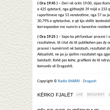
( Ora 19:45 ) –
Deri në orën 19:00, sipas Kom
e 425 qytetarë, nga gjithsejtë 39 mijë e 233 q
raportimeve nga 53 vendvotime, nga 57 sa jan
30.79% e qytetarëve, e që kjo shifër kontestoh
korrespondon me numrin e banorëve rezident, i 
( Ora 19:25 )
– Sapo ka përfunduar procesi i 
rezultateve, të cilat do të publikohen pas dy o
procesi i numërimit në balotazh, rezultatet s
Aktualisht, ne po ju sjellim rezultatet nga zg
balotazh. Kohë pas kohe, grafikoni do të ndrys
komunës së Dragashit.
Copyright ©
Radio SHARRI - Dragash
KËRKO FJALËT
LIVE
REZULTATET