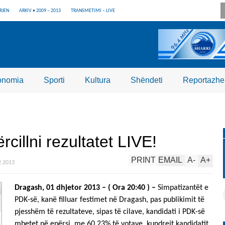
RJEN
ARKIV • 2009 – 2013
TRANSMETIMI – LIVE
onomia
Sporti
Kultura
Shëndeti
Reportazhe
rcillni rezultatet LIVE!
PRINT
EMAIL
A
-
A
+
2.2013
Dragash, 01 dhjetor 2013
–
( Ora 20:40 )
–
Simpatizantët e
PDK-së, kanë filluar festimet në Dragash, pas publikimit të
pjesshëm të rezultateve, sipas të cilave, kandidati i PDK-së
mbetet në epërsi, me 60.23% të votave, kundrejt kandidatit