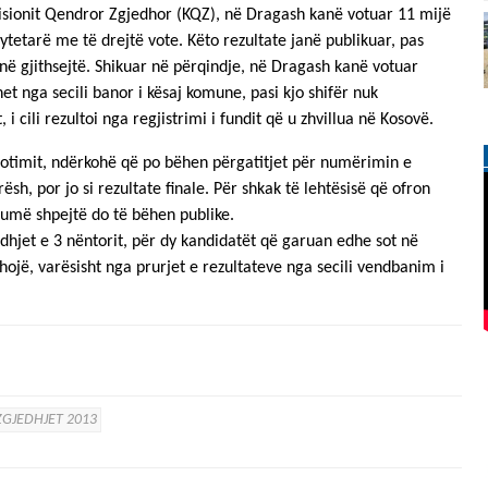
isionit Qendror Zgjedhor (KQZ), në Dragash kanë votuar 11 mijë
ytetarë me të drejtë vote. Këto rezultate janë publikuar, pas
ë gjithsejtë. Shikuar në përqindje, në Dragash kanë votuar
et nga secili banor i kësaj komune, pasi kjo shifër nuk
cili rezultoi nga regjistrimi i fundit që u zhvillua në Kosovë.
votimit, ndërkohë që po bëhen përgatitjet për numërimin e
rësh, por jo si rezultate finale. Për shkak të lehtësisë që ofron
humë shpejtë do të bëhen publike.
jedhjet e 3 nëntorit, për dy kandidatët që garuan edhe sot në
hojë, varësisht nga prurjet e rezultateve nga secili vendbanim i
ZGJEDHJET 2013