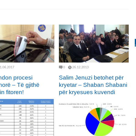
1.06.2017
0
26.12.2013
ndon procesi
Salim Jenuzi betohet për
horë – Të gjithë
kryetar – Shaban Shabani
in fitoren!
për kryesues kuvendi