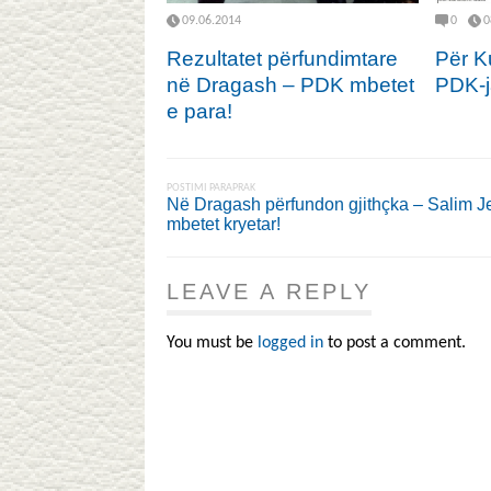
09.06.2014
0
0
Rezultatet përfundimtare
Për K
në Dragash – PDK mbetet
PDK-ja
e para!
POSTIMI PARAPRAK
Në Dragash përfundon gjithçka – Salim J
mbetet kryetar!
LEAVE A REPLY
You must be
logged in
to post a comment.