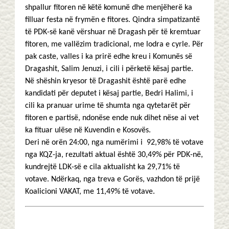
shpallur fitoren në këtë komunë dhe menjëherë ka
filluar festa në frymën e fitores. Qindra simpatizantë
të PDK-së kanë vërshuar në Dragash për të kremtuar
fitoren, me vallëzim tradicional, me lodra e cyrle. Për
pak caste, valles i ka prirë edhe kreu i Komunës së
Dragashit, Salim Jenuzi, i cili i përketë kësaj partie.
Në shëshin kryesor të Dragashit është parë edhe
kandidati për deputet i kësaj partie, Bedri Halimi, i
cili ka pranuar urime të shumta nga qytetarët për
fitoren e partisë, ndonëse ende nuk dihet nëse ai vet
ka fituar ulëse në Kuvendin e Kosovës.
Deri në orën 24:00, nga numërimi i 92,98% të votave
nga KQZ-ja, rezultati aktual është 30,49% për PDK-në,
kundrejtë LDK-së e cila aktualisht ka 29,71% të
votave. Ndërkaq, nga treva e Gorës, vazhdon të prijë
Koalicioni VAKAT, me 11,49% të votave.