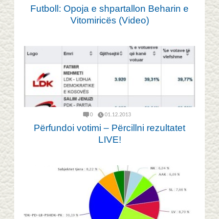
Futboll: Opoja e shpartallon Beharin e
Vitomiricës (Video)
0
01.12.2013
Përfundoi votimi – Përcillni rezultatet
LIVE!