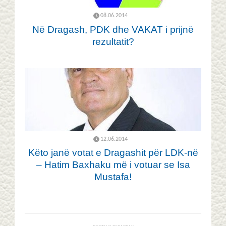
08.06.2014
Në Dragash, PDK dhe VAKAT i prijnë
rezultatit?
12.06.2014
Këto janë votat e Dragashit për LDK-në
– Hatim Baxhaku më i votuar se Isa
Mustafa!