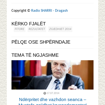
Copyright ©
Radio SHARRI - Dragash
KËRKO FJALËT
FITORE
REZULTATET
ZGJEDHJET 2014
PËLQE OSE SHPËRNDAJE
TEMA TË NGJASHME
17.07.2014
Ndërpritet dhe vazhdon seanca –