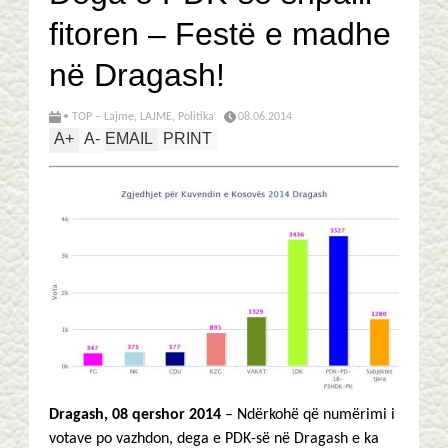
fitoren – Festë e madhe
në Dragash!
• TOP – Lajme
,
LAJME
,
Politika
08.06.2014
A
+
A
-
EMAIL
PRINT
Dragash, 08 qershor 2014
– Ndërkohë që numërimi i
votave po vazhdon, dega e PDK-së në Dragash e ka