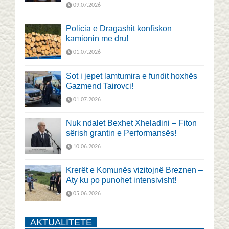
09.07.2026
Policia e Dragashit konfiskon
kamionin me dru!
01.07.2026
Sot i jepet lamtumira e fundit hoxhës
Gazmend Tairovci!
01.07.2026
Nuk ndalet Bexhet Xheladini – Fiton
sërish grantin e Performansës!
10.06.2026
Krerët e Komunës vizitojnë Breznen –
Aty ku po punohet intensivisht!
05.06.2026
AKTUALITETE