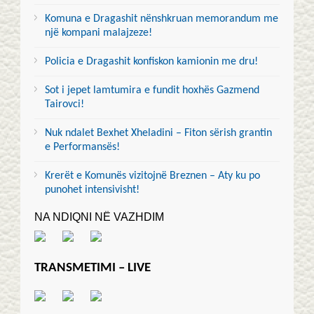
Komuna e Dragashit nënshkruan memorandum me
një kompani malajzeze!
Policia e Dragashit konfiskon kamionin me dru!
Sot i jepet lamtumira e fundit hoxhës Gazmend
Tairovci!
Nuk ndalet Bexhet Xheladini – Fiton sërish grantin
e Performansës!
Krerët e Komunës vizitojnë Breznen – Aty ku po
punohet intensivisht!
NA NDIQNI NË VAZHDIM
TRANSMETIMI – LIVE