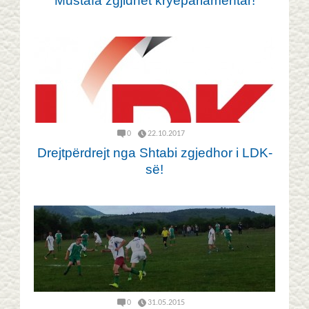
Mustafa zgjidhet kryeparlamentar!
0
22.10.2017
Drejtpërdrejt nga Shtabi zgjedhor i LDK-
së!
0
31.05.2015