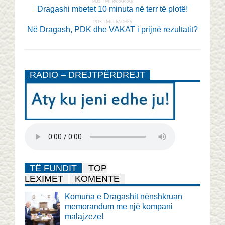
POSTIMI PARAPRAK
Dragashi mbetet 10 minuta në terr të plotë!
POSTIMI I RADHËS
Në Dragash, PDK dhe VAKAT i prijnë rezultatit?
RADIO – DREJTPËRDREJT
TË FUNDIT
TOP
LEXIMET
KOMENTE
Komuna e Dragashit nënshkruan
memorandum me një kompani
malajzeze!