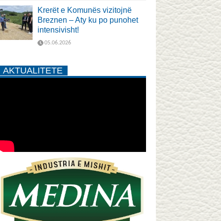
Krerët e Komunës vizitojnë
Breznen – Aty ku po punohet
intensivisht!
05.06.2026
AKTUALITETE