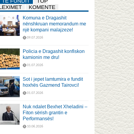
TË FUNDIT
TOP
LEXIMET
KOMENTE
Komuna e Dragashit
nënshkruan memorandum me
një kompani malajzeze!
09.07.2026
Policia e Dragashit konfiskon
kamionin me dru!
01.07.2026
Sot i jepet lamtumira e fundit
hoxhës Gazmend Tairovci!
01.07.2026
Nuk ndalet Bexhet Xheladini –
Fiton sërish grantin e
Performansës!
10.06.2026