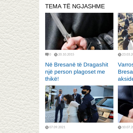
TEMA TË NGJASHME
0
20.10.2015
23.03.
Në Bresanë të Dragashit
Varros
një person plagoset me
Bresa
thikë!
akside
07.09.2021
10.07.