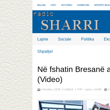
BALLINA
STAFI
HISTORIKU
MARKETING
RAPORTO NGJA
Lajme
Sociale
Politika
Ek
Shpallje!
Në fshatin Bresanë 
(Video)
• Kronika e ZEZË
,
• LOKALE
,
• TOP – Lajme
,
LAJME
1