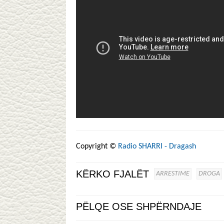
Copyright ©
Radio SHARRI - Dragash
KËRKO FJALËT
ARRESTIME
DROGA
PËLQE OSE SHPËRNDAJE