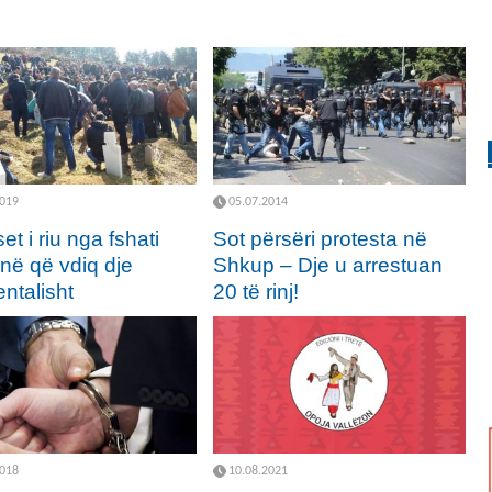
2019
05.07.2014
et i riu nga fshati
Sot përsëri protesta në
në që vdiq dje
Shkup – Dje u arrestuan
ntalisht
20 të rinj!
2018
10.08.2021