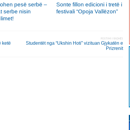
tohen pesë serbë –
Sonte fillon edicioni i tretë i
t serbe nisin
festivali “Opoja Vallëzon”
limet!
POSTIMI I RADHËS
 ketë
Studentët nga “Ukshin Hoti” vizituan Gjykatën e
Prizrenit