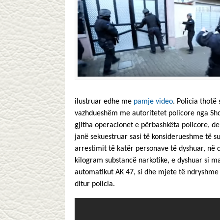
ilustruar edhe me
pamje video
. Policia thotë
vazhdueshëm me autoritetet policore nga Shqip
gjitha operacionet e përbashkëta policore, de
janë sekuestruar sasi të konsiderueshme të s
arrestimit të katër personave të dyshuar, në 
kilogram substancë narkotike, e dyshuar si mar
automatikut AK 47, si dhe mjete të ndryshme 
ditur policia.