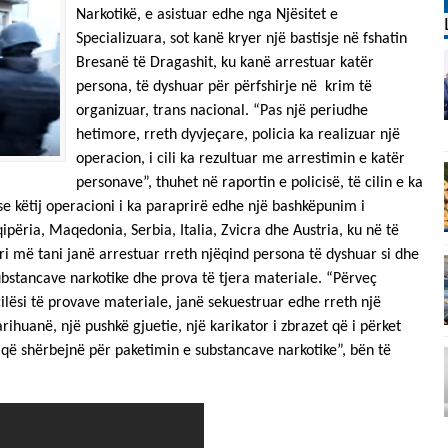
Narkotikë, e asistuar edhe nga Njësitet e
Specializuara, sot kanë kryer një bastisje në fshatin
Bresanë të Dragashit, ku kanë arrestuar katër
persona, të dyshuar për përfshirje në krim të
organizuar, trans nacional. “Pas një periudhe
hetimore, rreth dyvjeçare, policia ka realizuar një
operacion, i cili ka rezultuar me arrestimin e katër
personave”, thuhet në raportin e policisë, të cilin e ka
 se këtij operacioni i ka paraprirë edhe një bashkëpunim i
ëria, Maqedonia, Serbia, Italia, Zvicra dhe Austria, ku në të
ri më tani janë arrestuar rreth njëqind persona të dyshuar si dhe
ubstancave narkotike dhe prova të tjera materiale. “Përveç
cilësi të provave materiale, janë sekuestruar edhe rreth një
ihuanë, një pushkë gjuetie, një karikator i zbrazet që i përket
që shërbejnë për paketimin e substancave narkotike”, bën të