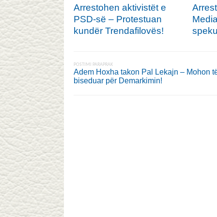
Arrestohen aktivistët e
Arres
PSD-së – Protestuan
Media
kundër Trendafilovës!
speku
POSTIMI PARAPRAK
Adem Hoxha takon Pal Lekajn – Mohon të
biseduar për Demarkimin!