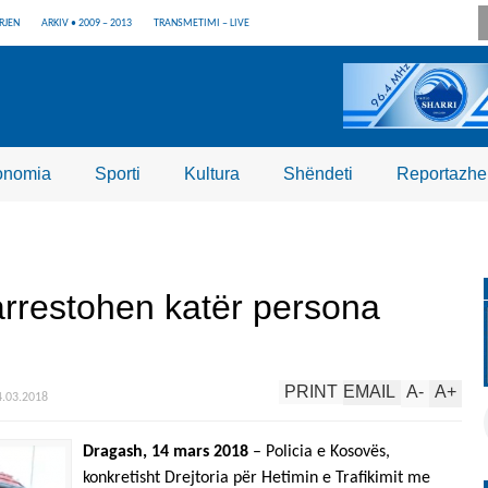
RJEN
ARKIV • 2009 – 2013
TRANSMETIMI – LIVE
onomia
Sporti
Kultura
Shëndeti
Reportazhe
arrestohen katër persona
PRINT
EMAIL
A
-
A
+
4.03.2018
Dragash, 14 mars 2018
– Policia e Kosovës,
konkretisht Drejtoria për Hetimin e Trafikimit me