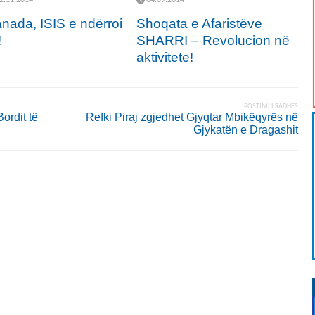
nada, ISIS e ndërroi
Shoqata e Afaristëve
!
SHARRI – Revolucion në
aktivitete!
POSTIMI I RADHËS
ordit të
Refki Piraj zgjedhet Gjyqtar Mbikëqyrës në
Gjykatën e Dragashit