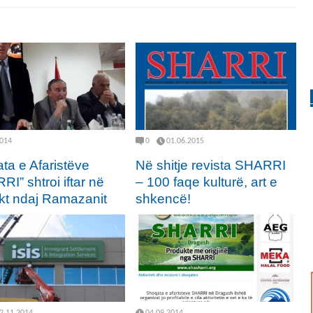
2014
0
01.06.2015
ta e Afaristëve
Në shitje revista SHARRI
I” shtroi iftar në
– 100 faqe kulturë, art e
kt ndaj Ramazanit
shkencë!
2.11.2014
04.09.2014