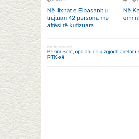
Në llixhat e Elbasanit u
Në Ka
trajtuan 42 persona me
emrin
aftësi të kufizuara
POSTIMI PARAPRAK
Bekim Sele, opojani që u zgjodh anëtar i B
RTK-së