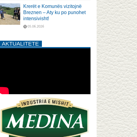
Krerët e Komunës vizitojnë
Breznen – Aty ku po punohet
intensivisht!
05.06.2026
AKTUALITETE