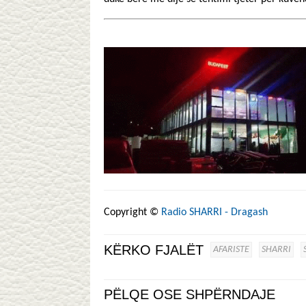
Copyright ©
Radio SHARRI - Dragash
KËRKO FJALËT
AFARISTE
SHARRI
PËLQE OSE SHPËRNDAJE