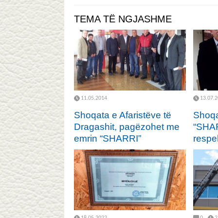
TEMA TË NGJASHME
11.05.2014
13.07.
Shoqata e Afaristëve të
Shoqa
Dragashit, pagëzohet me
“SHARR
emrin “SHARRI”
respe
18.05.2022
0
2