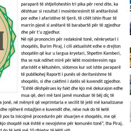
paraparë të shtjelloheshin tri pika për rend dite, ka
dështuar si rezultat i mosinteresimit të anëtarësisë
por edhe i afaristëve të tjerë, të cilët ishin ftuar të
marrin pjesë si anëtarë të barabartë për të zgjedhur
dhe për t’u zgjedhur.
Në një prononcim për redaksinë tonë, nënkryetari i
shoqatës, Burim Piraj, i cili aktualisht edhe e drejton
shoqatën që kur u largua kryetari, Shpetim Kamberi,
tha se nuk ndihet mirë për këtë mosinteresim nga
afaristët e këtushëm, sidomos kur sot ishte paraparë
të publikohej Raporti i punës së deritanishme të
shoqatës, si dhe caktimi i datës së kuvendit zgjedhor.
“Eshtë dëshpërues ky fakt dhe kjo më dekurajon edhe
mua që, deri më tani jamë munduar të bëj diç të
 jonë, në mënyrë që veprimtaria e secilit të jetë më kanalizuese
edhe njëherë mbajtjen e kuvendit dhe, nëse nuk do të ketë
jë pos ta inicojmë procedurën për shuarjen e shoqatës, me që
 kjo shoqatë nuk është e nevojshme për komunën tonë”, tha Piraj,
do të jetë më 10 dhjetor të këtij viti.