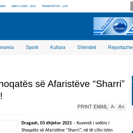
RJEN
ARKIV • 2009 – 2013
TRANSMETIMI – LIVE
onomia
Sporti
Kultura
Shëndeti
Reportazhe
oqatës së Afaristëve “Sharri”
!
PRINT
EMAIL
A
-
A
+
Dragash, 03 dhjetor 2021
– Kuvendi i sotëm i
Shoqatës së Afaristëve “Sharri”, në të cilin ishin