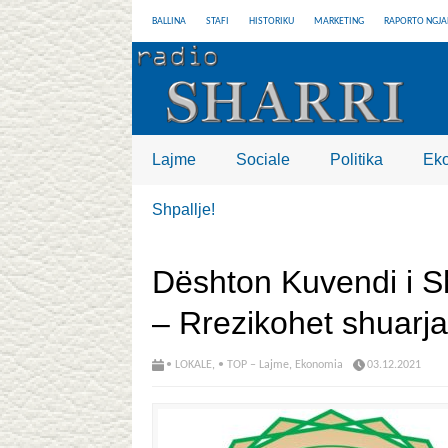
BALLINA
STAFI
HISTORIKU
MARKETING
RAPORTO NGJA
Lajme
Sociale
Politika
Ek
Shpallje!
Dështon Kuvendi i Sh
– Rrezikohet shuarja
• LOKALE
,
• TOP – Lajme
,
Ekonomia
03.12.2021