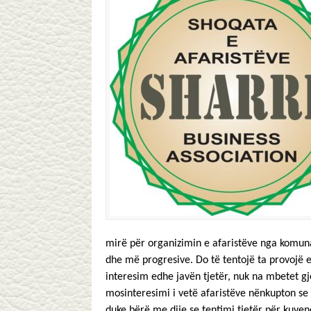
mirë për organizimin e afaristëve nga komuna
dhe më progresive. Do të tentojë ta provojë 
interesim edhe javën tjetër, nuk na mbetet g
mosinteresimi i vetë afaristëve nënkupton se
duke bërë me dije se tentimi tjetër për kuvend 