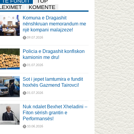
TË FUNDIT
TOP
LEXIMET
KOMENTE
Komuna e Dragashit
nënshkruan memorandum me
një kompani malajzeze!
09.07.2026
Policia e Dragashit konfiskon
kamionin me dru!
01.07.2026
Sot i jepet lamtumira e fundit
hoxhës Gazmend Tairovci!
01.07.2026
Nuk ndalet Bexhet Xheladini –
Fiton sërish grantin e
Performansës!
10.06.2026