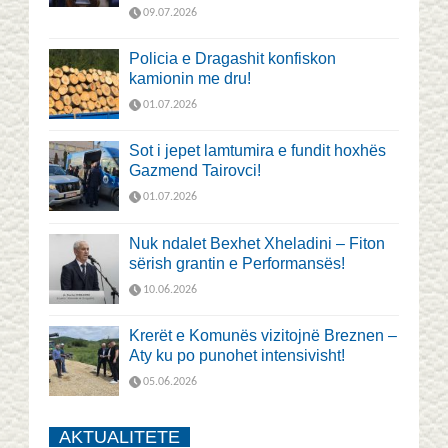
09.07.2026
Policia e Dragashit konfiskon
kamionin me dru!
01.07.2026
Sot i jepet lamtumira e fundit hoxhës
Gazmend Tairovci!
01.07.2026
Nuk ndalet Bexhet Xheladini – Fiton
sërish grantin e Performansës!
10.06.2026
Krerët e Komunës vizitojnë Breznen –
Aty ku po punohet intensivisht!
05.06.2026
AKTUALITETE