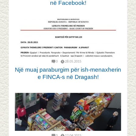
në Facebook!
0
28.05.2015
Një muaj paraburgim për ish-menaxherin
e FINCA-s në Dragash!
0
12.04.2015