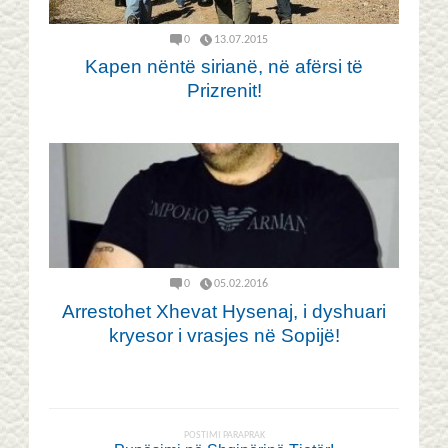
0
13.07.2015
Kapen nëntë sirianë, në afërsi të
Prizrenit!
0
05.02.2016
Arrestohet Xhevat Hysenaj, i dyshuari
kryesor i vrasjes në Sopijë!
POSTIMI PARAPRAK