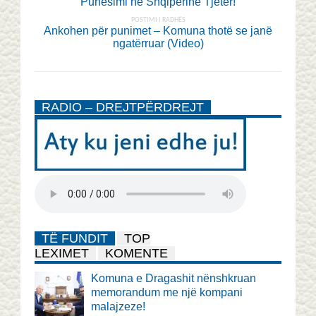
Punësimi në Shqipërinë Tjetër!
POSTIMI I RADHËS
Ankohen për punimet – Komuna thotë se janë
ngatërruar (Video)
RADIO – DREJTPËRDREJT
TË FUNDIT
TOP
LEXIMET
KOMENTE
Komuna e Dragashit nënshkruan
memorandum me një kompani
malajzeze!