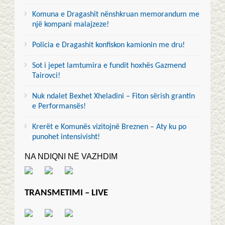
Komuna e Dragashit nënshkruan memorandum me
një kompani malajzeze!
Policia e Dragashit konfiskon kamionin me dru!
Sot i jepet lamtumira e fundit hoxhës Gazmend
Tairovci!
Nuk ndalet Bexhet Xheladini – Fiton sërish grantin
e Performansës!
Krerët e Komunës vizitojnë Breznen – Aty ku po
punohet intensivisht!
NA NDIQNI NË VAZHDIM
TRANSMETIMI – LIVE