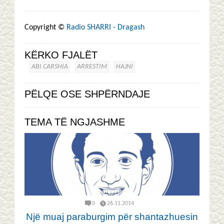
Copyright ©
Radio SHARRI - Dragash
KËRKO FJALËT
ABI CARSHIA
ARRESTIM
HAJNI
PËLQE OSE SHPËRNDAJE
TEMA TË NGJASHME
0
26.11.2014
Një muaj paraburgim për shantazhuesin