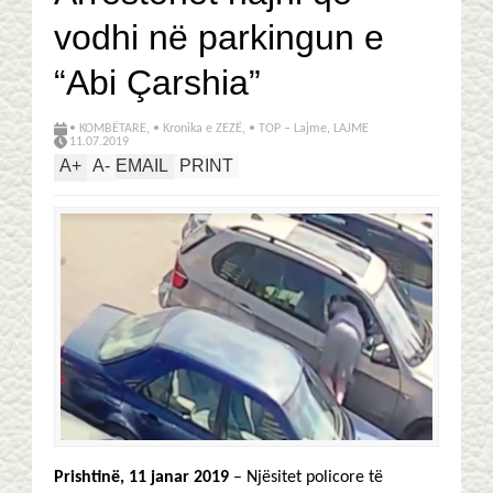
vodhi në parkingun e
“Abi Çarshia”
• KOMBËTARE
,
• Kronika e ZEZË
,
• TOP – Lajme
,
LAJME
11.07.2019
A
+
A
-
EMAIL
PRINT
Prishtinë, 11 janar 2019
– Njësitet policore të