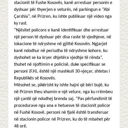
stacionit të Fushe Kosovës, kanë arrestuar personin e
dyshuar për thyerjen e veturës, në parkingun e “Abi
Çarshia”, në Prizren, ku ishte publikuar një video nga
ky rast.
“Njësitet policore e kanë identifikuar dhe arrestuar
një person të dyshuar për disa raste të vjedhjeve, në
lokacione të ndryshme në gjithë Kosovën. Ngjarjet
kanë ndodhur në periudha të ndryshme kohore, ku
dyshohet se ka kryer dhjetëra vjedhje të rënda”,
thuhet në njoftimin e policisë, duke specifikuar se
personi (F.H), është një mashkull 30-vjeçar, shtetas i
Republikës së Kosovës.
Mësohet se, pikërisht ky ishte hajni që bëri bujë, ku
në Prizren theu xhamin e një veture, nga ku rrëmbeu
një çantë që ndodhej brenda saj. “Pas përfundimit të
procedurave nga ana e hetuesve të stacionit policor
në Fushë Kosovë, personi në fjalë është transferuar
në stacionin policor në Prizren, ku do të mbahet për
48 orë.