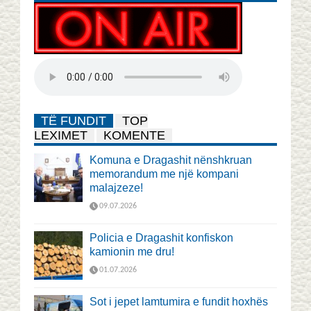
TË FUNDIT
TOP
LEXIMET
KOMENTE
Komuna e Dragashit nënshkruan
memorandum me një kompani
malajzeze!
09.07.2026
Policia e Dragashit konfiskon
kamionin me dru!
01.07.2026
Sot i jepet lamtumira e fundit hoxhës