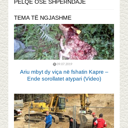
PËLQE OSE SHPËRNDAJE
TEMA TË NGJASHME
09.07.2019
Ariu mbyt dy viça në fshatin Kapre –
Ende sorollatet atypari (Video)