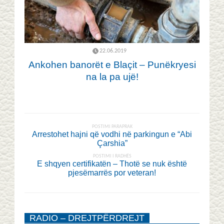
22.06.2019
Ankohen banorët e Blaçit – Punëkryesi
na la pa ujë!
POSTIMI PARAPRAK
Arrestohet hajni që vodhi në parkingun e “Abi
Çarshia”
POSTIMI I RADHËS
E shqyen certifikatën – Thotë se nuk është
pjesëmarrës por veteran!
RADIO – DREJTPËRDREJT