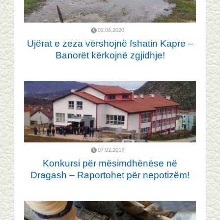
02.06.2020
Ujërat e zeza vërshojnë fshatin Kapre –
Banorët kërkojnë zgjidhje!
07.02.2019
Konkursi për mësimdhënëse në
Dragash – Raportohet për nepotizëm!