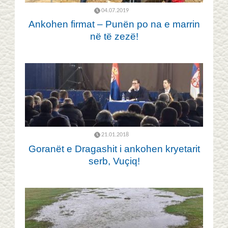
04.07.2019
Ankohen firmat – Punën po na e marrin
në të zezë!
21.01.2018
Goranët e Dragashit i ankohen kryetarit
serb, Vuçiq!