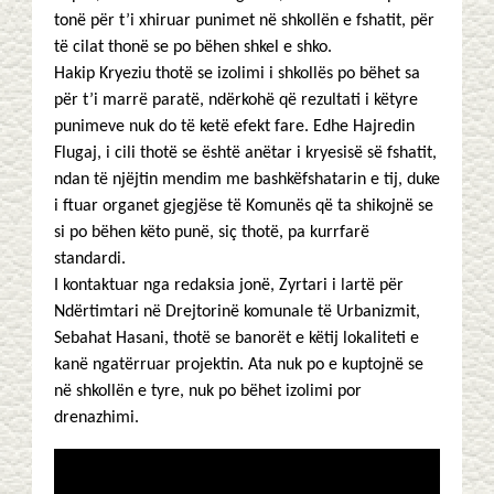
tonë për t’i xhiruar punimet në shkollën e fshatit, për
të cilat thonë se po bëhen shkel e shko.
Hakip Kryeziu thotë se izolimi i shkollës po bëhet sa
për t’i marrë paratë, ndërkohë që rezultati i këtyre
punimeve nuk do të ketë efekt fare. Edhe Hajredin
Flugaj, i cili thotë se është anëtar i kryesisë së fshatit,
ndan të njëjtin mendim me bashkëfshatarin e tij, duke
i ftuar organet gjegjëse të Komunës që ta shikojnë se
si po bëhen këto punë, siç thotë, pa kurrfarë
standardi.
I kontaktuar nga redaksia jonë, Zyrtari i lartë për
Ndërtimtari në Drejtorinë komunale të Urbanizmit,
Sebahat Hasani, thotë se banorët e këtij lokaliteti e
kanë ngatërruar projektin. Ata nuk po e kuptojnë se
në shkollën e tyre, nuk po bëhet izolimi por
drenazhimi.