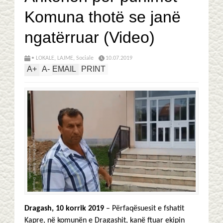
Komuna thotë se janë
ngatërruar (Video)
• LOKALE
,
LAJME
,
Sociale
10.07.2019
A
+
A
-
EMAIL
PRINT
Dragash, 10 korrik 2019
– Përfaqësuesit e fshatit
Kapre, në komunën e Dragashit, kanë ftuar ekipin