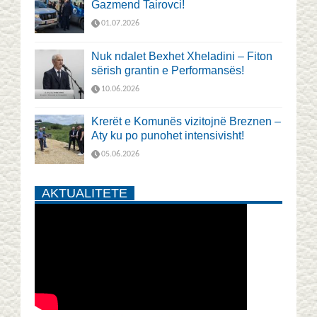
Gazmend Tairovci!
01.07.2026
Nuk ndalet Bexhet Xheladini – Fiton
sërish grantin e Performansës!
10.06.2026
Krerët e Komunës vizitojnë Breznen –
Aty ku po punohet intensivisht!
05.06.2026
AKTUALITETE