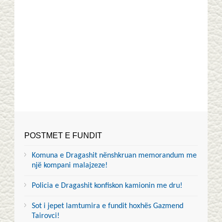
POSTMET E FUNDIT
Komuna e Dragashit nënshkruan memorandum me
një kompani malajzeze!
Policia e Dragashit konfiskon kamionin me dru!
Sot i jepet lamtumira e fundit hoxhës Gazmend
Tairovci!