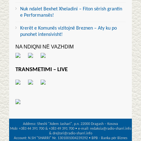
Nuk ndalet Bexhet Xheladini – Fiton sërish grantin
e Performansës!
Krerët e Komunës vizitojnë Breznen – Aty ku po
punohet intensivisht!
NA NDIQNI NË VAZHDIM
TRANSMETIMI – LIVE
Address: Sheshi "Adem Jashari", p.n. 22000 Dragash – Kosova
Mob: +383 44 391 700 & +383 49 391 700 • e-mail: redaksia@radio-sharri.info
& drejtori@radio-sharri.info
Account: N.SH "SHARRI" Nr. 1301001004239292 • BPB - Banka për Biznes