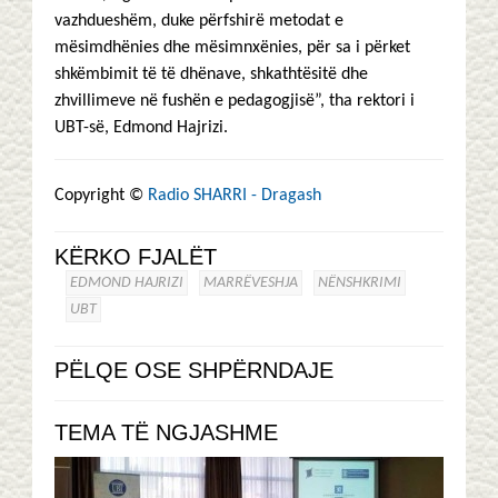
vazhdueshëm, duke përfshirë metodat e
mësimdhënies dhe mësimnxënies, për sa i përket
shkëmbimit të të dhënave, shkathtësitë dhe
zhvillimeve në fushën e pedagogjisë”, tha rektori i
UBT-së, Edmond Hajrizi.
Copyright ©
Radio SHARRI - Dragash
KËRKO FJALËT
EDMOND HAJRIZI
MARRËVESHJA
NËNSHKRIMI
UBT
PËLQE OSE SHPËRNDAJE
TEMA TË NGJASHME