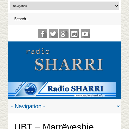
UBT – Marrëveshje