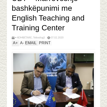
bashkëpunimi me
English Teaching and
Training Center
• KOMBËTARE
,
Teknologji
07.02.2020
A
+
A
-
EMAIL
PRINT