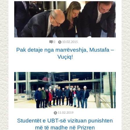
0
10.02.2015
Pak detaje nga marrëveshja, Mustafa –
Vuçiq!
11.02.2019
Studentët e UBT-së vizituan punishten
më të madhe në Prizren