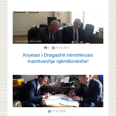
0
24.03.2017
Kryetari i Dragashit nënshkruan
marrëveshje njëmilionëshe!
19.10.2018