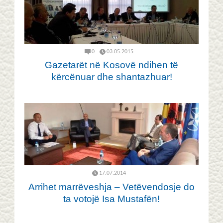
0
03.05.2015
Gazetarët në Kosovë ndihen të
kërcënuar dhe shantazhuar!
17.07.2014
Arrihet marrëveshja – Vetëvendosje do
ta votojë Isa Mustafën!