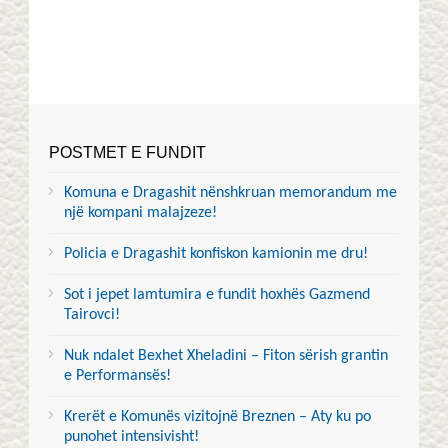
POSTMET E FUNDIT
Komuna e Dragashit nënshkruan memorandum me
një kompani malajzeze!
Policia e Dragashit konfiskon kamionin me dru!
Sot i jepet lamtumira e fundit hoxhës Gazmend
Tairovci!
Nuk ndalet Bexhet Xheladini – Fiton sërish grantin
e Performansës!
Krerët e Komunës vizitojnë Breznen – Aty ku po
punohet intensivisht!