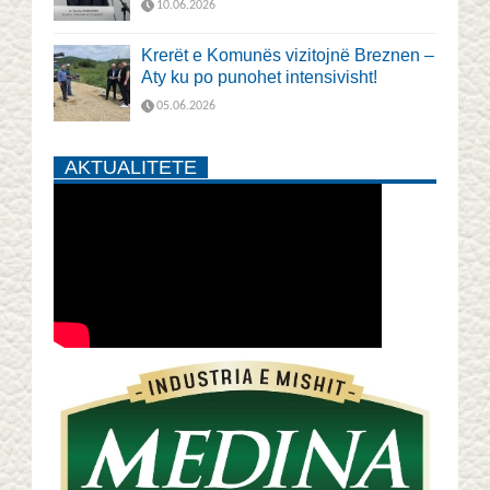
10.06.2026
Krerët e Komunës vizitojnë Breznen –
Aty ku po punohet intensivisht!
05.06.2026
AKTUALITETE