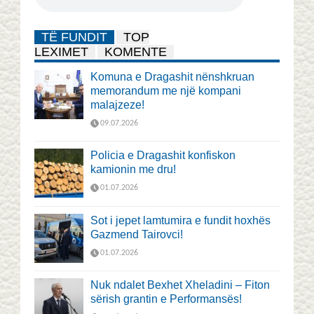
TË FUNDIT
TOP
LEXIMET
KOMENTE
Komuna e Dragashit nënshkruan
memorandum me një kompani
malajzeze!
09.07.2026
Policia e Dragashit konfiskon
kamionin me dru!
01.07.2026
Sot i jepet lamtumira e fundit hoxhës
Gazmend Tairovci!
01.07.2026
Nuk ndalet Bexhet Xheladini – Fiton
sërish grantin e Performansës!