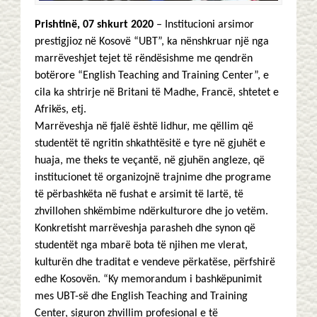
Prishtinë, 07 shkurt 2020
– Institucioni arsimor
prestigjioz në Kosovë “UBT”, ka nënshkruar një nga
marrëveshjet tejet të rëndësishme me qendrën
botërore “English Teaching and Training Center”, e
cila ka shtrirje në Britani të Madhe, Francë, shtetet e
Afrikës, etj.
Marrëveshja në fjalë është lidhur, me qëllim që
studentët të ngritin shkathtësitë e tyre në gjuhët e
huaja, me theks te veçantë, në gjuhën angleze, që
institucionet të organizojnë trajnime dhe programe
të përbashkëta në fushat e arsimit të lartë, të
zhvillohen shkëmbime ndërkulturore dhe jo vetëm.
Konkretisht marrëveshja parasheh dhe synon që
studentët nga mbarë bota të njihen me vlerat,
kulturën dhe traditat e vendeve përkatëse, përfshirë
edhe Kosovën. “Ky memorandum i bashkëpunimit
mes UBT-së dhe English Teaching and Training
Center, siguron zhvillim profesional e të