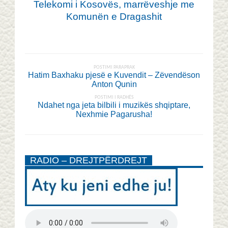
Telekomi i Kosovës, marrëveshje me
Komunën e Dragashit
POSTIMI PARAPRAK
Hatim Baxhaku pjesë e Kuvendit – Zëvendëson
Anton Qunin
POSTIMI I RADHËS
Ndahet nga jeta bilbili i muzikës shqiptare,
Nexhmie Pagarusha!
RADIO – DREJTPËRDREJT