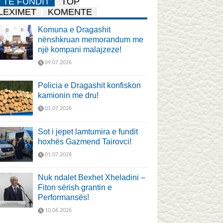
TË FUNDIT
TOP
LEXIMET
KOMENTE
Komuna e Dragashit
nënshkruan memorandum me
një kompani malajzeze!
09.07.2026
Policia e Dragashit konfiskon
kamionin me dru!
01.07.2026
Sot i jepet lamtumira e fundit
hoxhës Gazmend Tairovci!
01.07.2026
Nuk ndalet Bexhet Xheladini –
Fiton sërish grantin e
Performansës!
10.06.2026