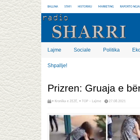
BALLINA
STAFI
HISTORIKU
MARKETING
RAPORTO NGJA
Lajme
Sociale
Politika
Ek
Shpallje!
Prizren: Gruaja e bën
• Kronika e ZEZË
,
• TOP – Lajme
27.08.2021