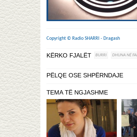
Copyright ©
Radio SHARRI - Dragash
KËRKO FJALËT
BURRI
DHUNA NË FA
PËLQE OSE SHPËRNDAJE
TEMA TË NGJASHME