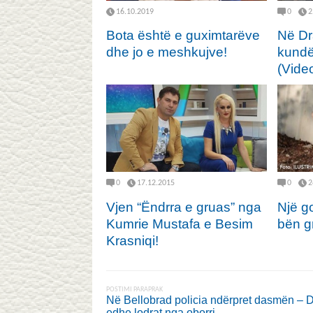
16.10.2019
0
2
Bota është e guximtarëve
Në Dr
dhe jo e meshkujve!
kundë
(Vide
0
17.12.2015
0
2
Vjen “Ëndrra e gruas” nga
Një g
Kumrie Mustafa e Besim
bën gr
Krasniqi!
POSTIMI PARAPRAK
Në Bellobrad policia ndërpret dasmën –
edhe lodrat nga oborri