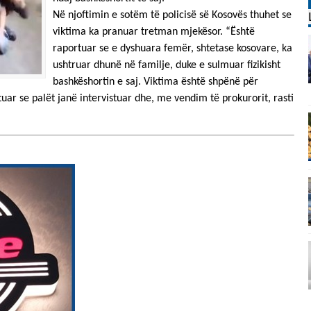
Në njoftimin e sotëm të policisë së Kosovës thuhet se
viktima ka pranuar tretman mjekësor. “Është
raportuar se e dyshuara femër, shtetase kosovare, ka
ushtruar dhunë në familje, duke e sulmuar fizikisht
bashkëshortin e saj. Viktima është shpënë për
uar se palët janë intervistuar dhe, me vendim të prokurorit, rasti