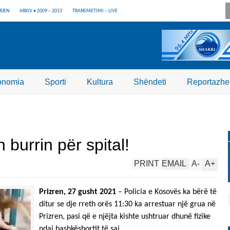
RJEN
ARKIV • 2009 – 2013
TRANSMETIMI – LIVE
onomia
Sporti
Kultura
Shëndeti
Reportazhe
 burrin për spital!
PRINT
EMAIL
A
-
A
+
Prizren, 27 gusht 2021
– Policia e Kosovës ka bërë të
ditur se dje rreth orës 11:30 ka arrestuar një grua në
Prizren, pasi që e njëjta kishte ushtruar dhunë fizike
ndaj bashkëshortit të saj.