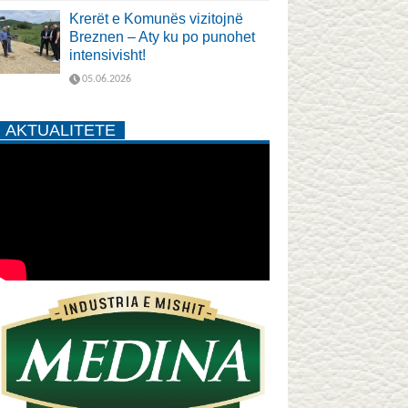
Krerët e Komunës vizitojnë
Breznen – Aty ku po punohet
intensivisht!
05.06.2026
AKTUALITETE