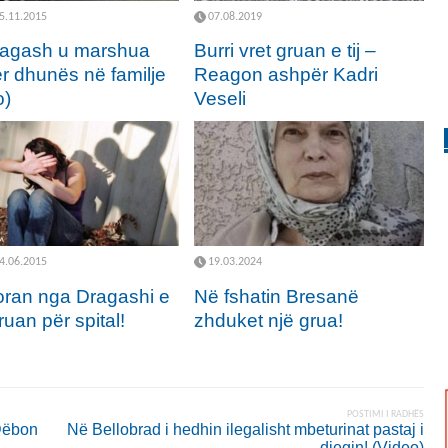
5.11.2015
07.08.2019
agash u marshua
Burri vret gruan e tij –
r dhunës në familje
Reagon ashpër Kadri
o)
Veseli
4.06.2015
19.03.2024
oran nga Dragashi e
Në fshatin Bresanë
uan për spital!
zhduket një grua!
POSTIMI I RADHËS
 Dëbon
Në Bellobrad i hedhin ilegalisht mbeturinat pastaj i
djegin! (Video)