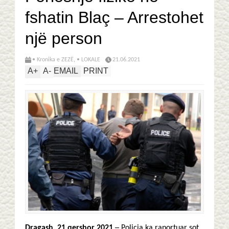
fshatin Blaç – Arrestohet
një person
• Kronika e ZEZË
,
• LOKALE
21.06.2021
A
+
A
-
EMAIL
PRINT
Dragash, 21 qershor 2021
─ Policia ka raportuar sot