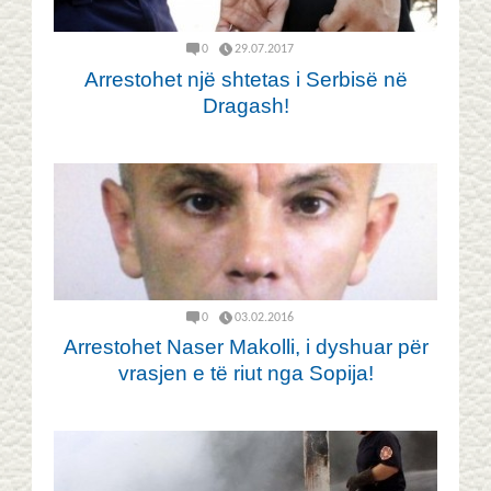
0
29.07.2017
Arrestohet një shtetas i Serbisë në
Dragash!
0
03.02.2016
Arrestohet Naser Makolli, i dyshuar për
vrasjen e të riut nga Sopija!