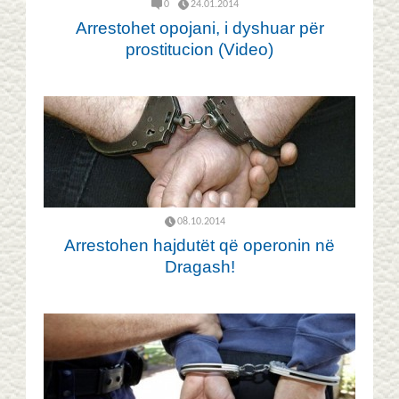
0
24.01.2014
Arrestohet opojani, i dyshuar për
prostitucion (Video)
08.10.2014
Arrestohen hajdutët që operonin në
Dragash!