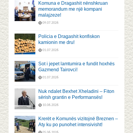
Komuna e Dragashit nënshkruan
memorandum me një kompani
malajzeze!
09.07.2026
Policia e Dragashit konfiskon
kamionin me dru!
01.07.2026
Sot i jepet lamtumira e fundit hoxhës
Gazmend Tairovci!
01.07.2026
Nuk ndalet Bexhet Xheladini – Fiton
sërish grantin e Performansës!
10.06.2026
Krerët e Komunës vizitojnë Breznen –
Aty ku po punohet intensivisht!
05.06.2026