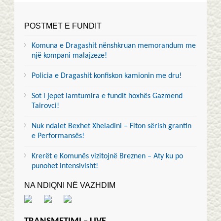
POSTMET E FUNDIT
Komuna e Dragashit nënshkruan memorandum me
një kompani malajzeze!
Policia e Dragashit konfiskon kamionin me dru!
Sot i jepet lamtumira e fundit hoxhës Gazmend
Tairovci!
Nuk ndalet Bexhet Xheladini – Fiton sërish grantin
e Performansës!
Krerët e Komunës vizitojnë Breznen – Aty ku po
punohet intensivisht!
NA NDIQNI NË VAZHDIM