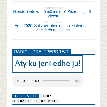
POSTIMI PARAPRAK
Gjendet i vdekur në një motel të Prizrenit një 64-
vjeçar!
POSTIMI I RADHËS
Euro 2020: Sot zhvillohen ndeshje interesante
dhe të rëndësishme!
RADIO – DREJTPËRDREJT
TË FUNDIT
TOP
LEXIMET
KOMENTE