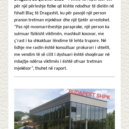
për një përleshje fizike që kishte ndodhur të dielën në
fshati Blaç të Dragashit, ku për pasojë një person
pranon tretman mjekësor dhe një tjetër arrestohet.
“Pas një mosmarrëveshje paraprake, një person ka
sulmuar fizikisht viktimën, mashkull kosovar, me
ç’rast i ka shkaktuar lëndime të lehta trupore. Në
lidhje me rastin është konsultuar prokurori i shtetit,
me vendim të së cilit i dyshuari është shoqëruar në
mbajtje ndërsa viktimës i është ofruar tretman
mjekësor”, thuhet në raport.