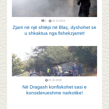
0
24.12.2014
Zjarri në një shtëpi në Blaç, dyshohet se
u shkaktua nga fishekzjarret!
01.10.2018
Në Dragash konfiskohet sasi e
konsiderueshme narkotike!