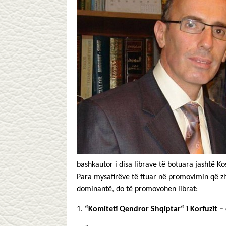
bashkautor i disa librave të botuara jashtë K
Para mysafirëve të ftuar në promovimin që zh
dominantë, do të promovohen librat:
1.
“Komiteti Qendror Shqiptar“ i Korfuzit –