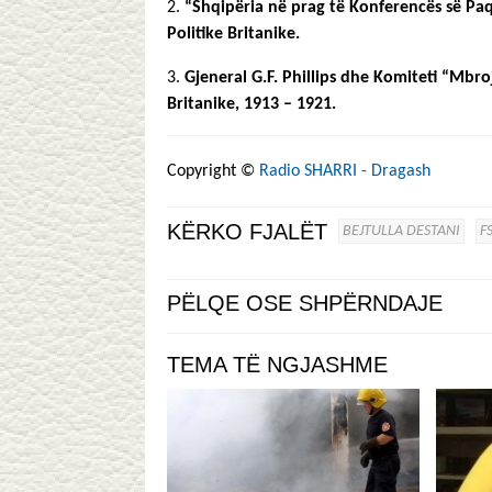
2.
“Shqipëria në prag të Konferencës së Paq
Politike Britanike.
3.
Gjeneral G.F. Phillips dhe Komiteti “Mb
Britanike, 1913 – 1921.
Copyright ©
Radio SHARRI - Dragash
KËRKO FJALËT
BEJTULLA DESTANI
F
PËLQE OSE SHPËRNDAJE
TEMA TË NGJASHME