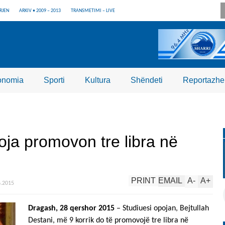
RJEN
ARKIV • 2009 – 2013
TRANSMETIMI – LIVE
onomia
Sporti
Kultura
Shëndeti
Reportazhe
ja promovon tre libra në
PRINT
EMAIL
A
-
A
+
6.2015
Dragash, 28 qershor 2015
– Studiuesi opojan, Bejtullah
Destani, më 9 korrik do të promovojë tre libra në