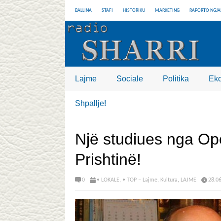
BALLINA
STAFI
HISTORIKU
MARKETING
RAPORTO NGJA
Lajme
Sociale
Politika
Ek
Shpallje!
Një studiues nga Opo
Prishtinë!
0
• LOKALE
,
• TOP – Lajme
,
Kultura
,
LAJME
28.0