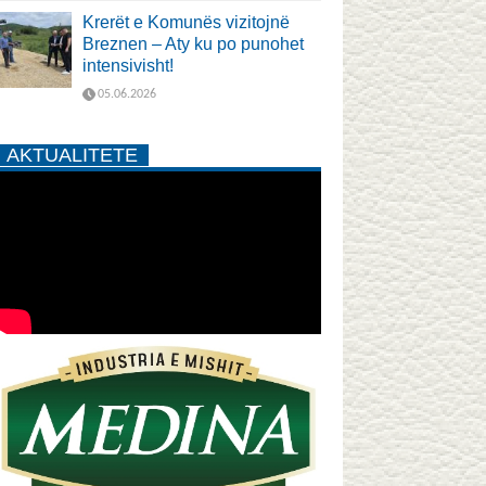
Krerët e Komunës vizitojnë
Breznen – Aty ku po punohet
intensivisht!
05.06.2026
AKTUALITETE