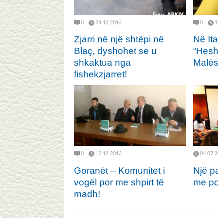
0
24.12.2014
0
1
Zjarri në një shtëpi në
Në It
Blaç, dyshohet se u
“Hesh
shkaktua nga
Malës
fishekzjarret!
0
12.12.2013
04.07.
Goranët – Komunitet i
Një pa
vogël por me shpirt të
me po
madh!