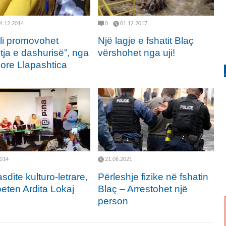
4.12.2014
0
01.12.2017
ali promovohet
Një lagje e fshatit Blaç
tja e dashurisë”, nga
vërshohet nga uji!
ore Llapashtica
2014
21.06.2021
sdite kulturo-letrare,
Përleshje fizike në fshatin
eten Ardita Lokaj
Blaç – Arrestohet një
person