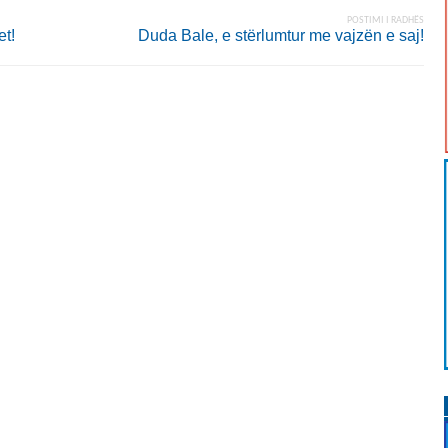
POSTIMI I RADHËS
et!
Duda Bale, e stërlumtur me vajzën e saj!