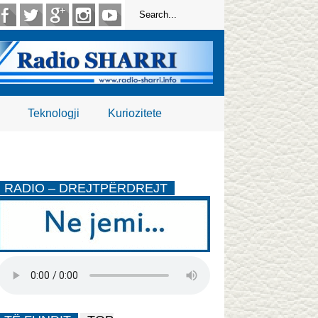
Teknologji
Kuriozitete
RADIO – DREJTPËRDREJT