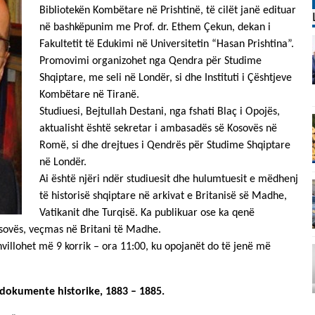
Bibliotekën Kombëtare në Prishtinë, të cilët janë edituar
në bashkëpunim me Prof. dr. Ethem Çekun, dekan i
Fakultetit të Edukimi në Universitetin “Hasan Prishtina”.
Promovimi organizohet nga Qendra për Studime
Shqiptare, me seli në Londër, si dhe Instituti i Çështjeve
Kombëtare në Tiranë.
Studiuesi, Bejtullah Destani, nga fshati Blaç i Opojës,
aktualisht është sekretar i ambasadës së Kosovës në
Romë, si dhe drejtues i Qendrës për Studime Shqiptare
në Londër.
Ai është njëri ndër studiuesit dhe hulumtuesit e mëdhenj
të historisë shqiptare në arkivat e Britanisë së Madhe,
Vatikanit dhe Turqisë. Ka publikuar ose ka qenë
osovës, veçmas në Britani të Madhe.
villohet më 9 korrik – ora 11:00, ku opojanët do të jenë më
 dokumente historike, 1883 – 1885.