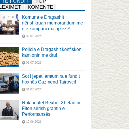
TË FUNDIT
TOP
LEXIMET
KOMENTE
Komuna e Dragashit
nënshkruan memorandum me
një kompani malajzeze!
09.07.2026
Policia e Dragashit konfiskon
kamionin me dru!
01.07.2026
Sot i jepet lamtumira e fundit
hoxhës Gazmend Tairovci!
01.07.2026
Nuk ndalet Bexhet Xheladini –
Fiton sërish grantin e
Performansës!
10.06.2026