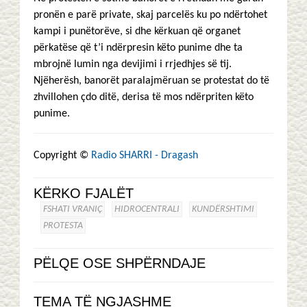
pronën e parë private, skaj parcelës ku po ndërtohet
kampi i punëtorëve, si dhe kërkuan që organet
përkatëse që t’i ndërpresin këto punime dhe ta
mbrojnë lumin nga devijimi i rrjedhjes së tij.
Njëherësh, banorët paralajmëruan se protestat do të
zhvillohen çdo ditë, derisa të mos ndërpriten këto
punime.
Copyright ©
Radio SHARRI - Dragash
KËRKO FJALËT
FSHATI VRANIÇ
HIDROCENTRALI
KUNDËRSHTIMI
PROTESTA
PËLQE OSE SHPËRNDAJE
TEMA TË NGJASHME