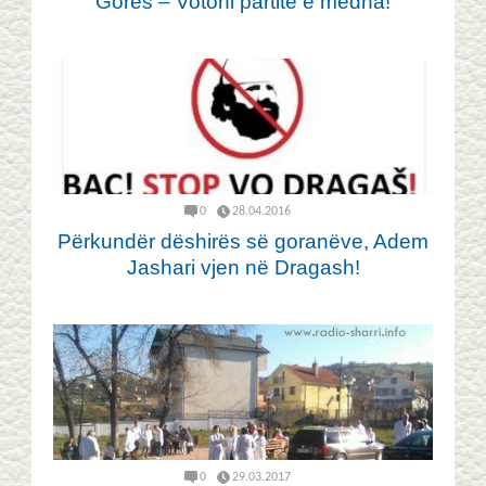
Gorës – Votoni partitë e mëdha!
0
28.04.2016
Përkundër dëshirës së goranëve, Adem
Jashari vjen në Dragash!
0
29.03.2017