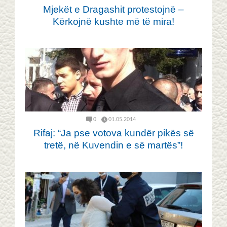
Mjekët e Dragashit protestojnë –
Kërkojnë kushte më të mira!
0
01.05.2014
Rifaj: “Ja pse votova kundër pikës së
tretë, në Kuvendin e së martës”!