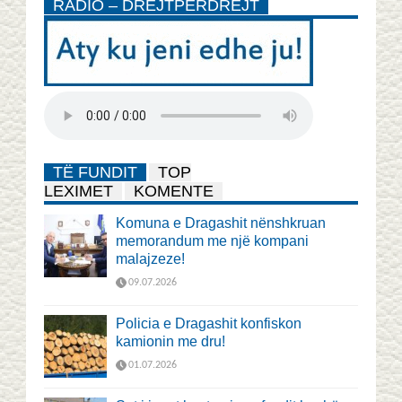
RADIO – DREJTPËRDREJT
TË FUNDIT
TOP
LEXIMET
KOMENTE
Komuna e Dragashit nënshkruan
memorandum me një kompani
malajzeze!
09.07.2026
Policia e Dragashit konfiskon
kamionin me dru!
01.07.2026