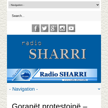
Goranët protestojnë –