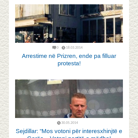
0
18.03.2014
Arrestime në Prizren, ende pa filluar
protesta!
30.05.2014
Sejdillar: “Mos votoni për interesxhinjtë e