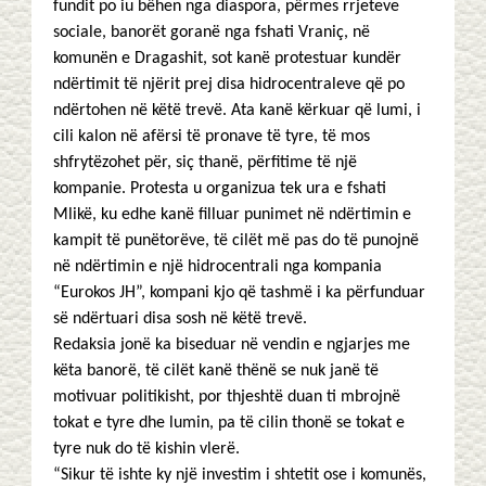
fundit po iu bëhen nga diaspora, përmes rrjeteve
sociale, banorët goranë nga fshati Vraniç, në
komunën e Dragashit, sot kanë protestuar kundër
ndërtimit të njërit prej disa hidrocentraleve që po
ndërtohen në këtë trevë. Ata kanë kërkuar që lumi, i
cili kalon në afërsi të pronave të tyre, të mos
shfrytëzohet për, siç thanë, përfitime të një
kompanie. Protesta u organizua tek ura e fshati
Mlikë, ku edhe kanë filluar punimet në ndërtimin e
kampit të punëtorëve, të cilët më pas do të punojnë
në ndërtimin e një hidrocentrali nga kompania
“Eurokos JH”, kompani kjo që tashmë i ka përfunduar
së ndërtuari disa sosh në këtë trevë.
Redaksia jonë ka biseduar në vendin e ngjarjes me
këta banorë, të cilët kanë thënë se nuk janë të
motivuar politikisht, por thjeshtë duan ti mbrojnë
tokat e tyre dhe lumin, pa të cilin thonë se tokat e
tyre nuk do të kishin vlerë.
“Sikur të ishte ky një investim i shtetit ose i komunës,