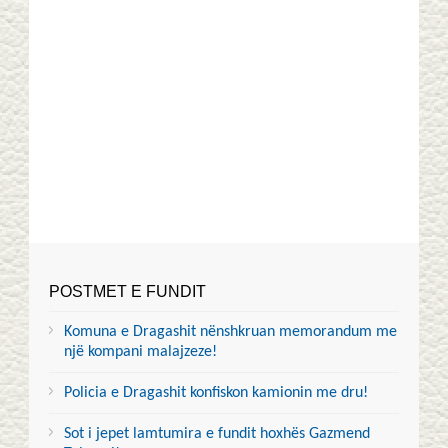
POSTMET E FUNDIT
Komuna e Dragashit nënshkruan memorandum me
një kompani malajzeze!
Policia e Dragashit konfiskon kamionin me dru!
Sot i jepet lamtumira e fundit hoxhës Gazmend