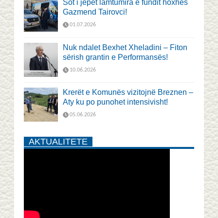
Sot i jepet lamtumira e fundit hoxhës
Gazmend Tairovci!
01.07.2026
Nuk ndalet Bexhet Xheladini – Fiton
sërish grantin e Performansës!
10.06.2026
Krerët e Komunës vizitojnë Breznen –
Aty ku po punohet intensivisht!
05.06.2026
AKTUALITETE