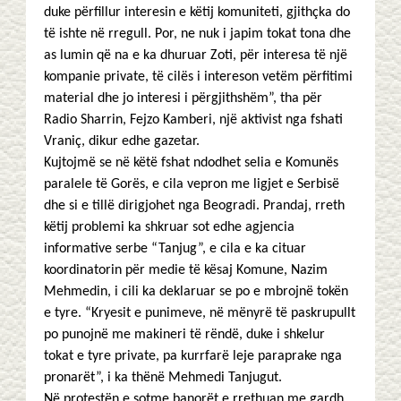
duke përfillur interesin e këtij komuniteti, gjithçka do
të ishte në rregull. Por, ne nuk i japim tokat tona dhe
as lumin që na e ka dhuruar Zoti, për interesa të një
kompanie private, të cilës i intereson vetëm përfitimi
material dhe jo interesi i përgjithshëm”, tha për
Radio Sharrin, Fejzo Kamberi, një aktivist nga fshati
Vraniç, dikur edhe gazetar.
Kujtojmë se në këtë fshat ndodhet selia e Komunës
paralele të Gorës, e cila vepron me ligjet e Serbisë
dhe si e tillë dirigjohet nga Beogradi. Prandaj, rreth
këtij problemi ka shkruar sot edhe agjencia
informative serbe “Tanjug”, e cila e ka cituar
koordinatorin për medie të kësaj Komune, Nazim
Mehmedin, i cili ka deklaruar se po e mbrojnë tokën
e tyre. “Kryesit e punimeve, në mënyrë të paskrupullt
po punojnë me makineri të rëndë, duke i shkelur
tokat e tyre private, pa kurrfarë leje paraprake nga
pronarët”, i ka thënë Mehmedi Tanjugut.
Në protestën e sotme banorët e rrethuan me gardh