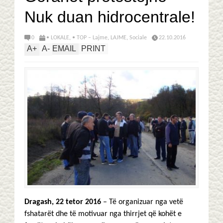
Nuk duan hidrocentrale!
0
• LOKALE
,
• TOP – Lajme
,
LAJME
,
Sociale
22.10.2016
A
+
A
-
EMAIL
PRINT
Dragash, 22 tetor 2016
– Të organizuar nga vetë
fshatarët dhe të motivuar nga thirrjet që kohët e