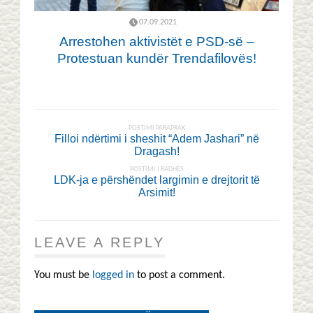
07.09.2021
Arrestohen aktivistët e PSD-së –
Protestuan kundër Trendafilovës!
POSTIMI PARAPRAK
Filloi ndërtimi i sheshit “Adem Jashari” në
Dragash!
POSTIMI I RADHËS
LDK-ja e përshëndet largimin e drejtorit të
Arsimit!
LEAVE A REPLY
You must be
logged in
to post a comment.