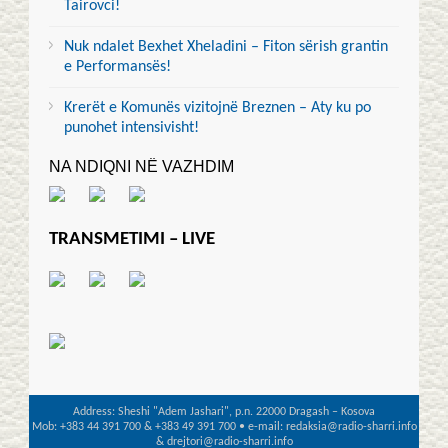
Tairovci!
Nuk ndalet Bexhet Xheladini – Fiton sërish grantin
e Performansës!
Krerët e Komunës vizitojnë Breznen – Aty ku po
punohet intensivisht!
NA NDIQNI NË VAZHDIM
TRANSMETIMI – LIVE
Address: Sheshi "Adem Jashari", p.n. 22000 Dragash – Kosova
Mob: +383 44 391 700 & +383 49 391 700 • e-mail: redaksia@radio-sharri.info
& drejtori@radio-sharri.info