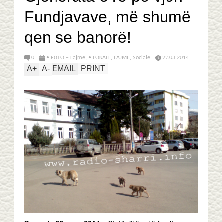
Fundjavave, më shumë
qen se banorë!
0
• FOTO – Lajme
,
• LOKALE
,
LAJME
,
Sociale
22.03.2014
A
+
A
-
EMAIL
PRINT