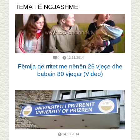
TEMA TË NGJASHME
0
12.11.2014
Fëmija që rritet me nënën 26 vjeçe dhe
babain 80 vjeçar (Video)
14.10.2014