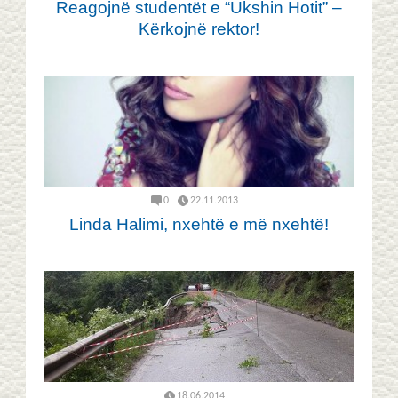
Reagojnë studentët e “Ukshin Hotit” –
Kërkojnë rektor!
0
22.11.2013
Linda Halimi, nxehtë e më nxehtë!
18.06.2014