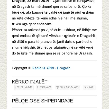
Dragash, 22 mars 2014
– Gjatë ditëve të fundjavave,
në Dragash ka më shumë qen se sa banorë. Kjo ka
bërë që, ata banorë të paktë që janë të përhershëm
në këtë qytezë, të kenë edhe një hall më shumë,
frikën nga qent endacakë.
Përderisa ankesat po vijnë duke u shtuar, në lidhje me
qent endacakë që kanë vërshuar qytezën e Dragashit,
në ditët e para të pranverës janë duke u parë edhe
shumë këlyshë, të cilët paralajmërojnë se këtë verë
do të ketë më shumë qen se sa banorë në Dragash.
Copyright ©
Radio SHARRI - Dragash
KËRKO FJALËT
FOTO LAJME
FUNDJAVA
QENT ENDACAKË
SOCIALE
PËLQE OSE SHPËRNDAJE