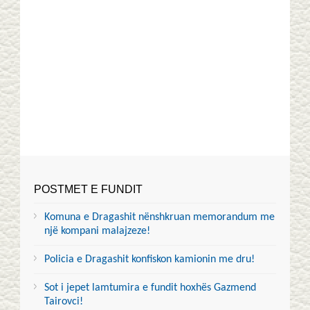
POSTMET E FUNDIT
Komuna e Dragashit nënshkruan memorandum me
një kompani malajzeze!
Policia e Dragashit konfiskon kamionin me dru!
Sot i jepet lamtumira e fundit hoxhës Gazmend
Tairovci!