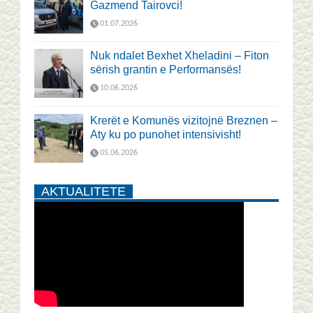
Gazmend Tairovci!
01.07.2026
Nuk ndalet Bexhet Xheladini – Fiton
sërish grantin e Performansës!
10.06.2026
Krerët e Komunës vizitojnë Breznen –
Aty ku po punohet intensivisht!
05.06.2026
AKTUALITETE