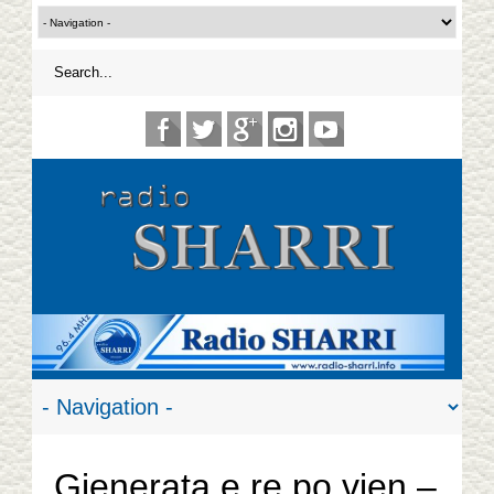
Gjenerata e re po vjen –