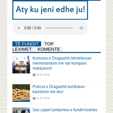
TË FUNDIT
TOP
LEXIMET
KOMENTE
Komuna e Dragashit nënshkruan
memorandum me një kompani
malajzeze!
09.07.2026
Policia e Dragashit konfiskon
kamionin me dru!
01.07.2026
Sot i jepet lamtumira e fundit hoxhës