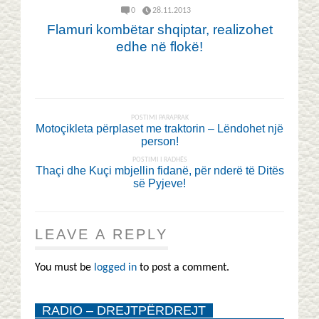
0
28.11.2013
Flamuri kombëtar shqiptar, realizohet
edhe në flokë!
POSTIMI PARAPRAK
Motoçikleta përplaset me traktorin – Lëndohet një
person!
POSTIMI I RADHËS
Thaçi dhe Kuçi mbjellin fidanë, për nderë të Ditës
së Pyjeve!
LEAVE A REPLY
You must be
logged in
to post a comment.
RADIO – DREJTPËRDREJT