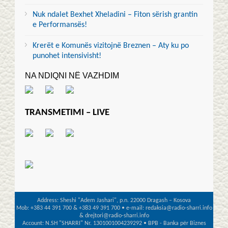
Nuk ndalet Bexhet Xheladini – Fiton sërish grantin
e Performansës!
Krerët e Komunës vizitojnë Breznen – Aty ku po
punohet intensivisht!
NA NDIQNI NË VAZHDIM
TRANSMETIMI – LIVE
Address: Sheshi "Adem Jashari", p.n. 22000 Dragash – Kosova
Mob: +383 44 391 700 & +383 49 391 700 • e-mail: redaksia@radio-sharri.info
& drejtori@radio-sharri.info
Account: N.SH "SHARRI" Nr. 1301001004239292 • BPB - Banka për Biznes