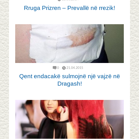
Rruga Prizren – Prevallë në rrezik!
0
21.04.2015
Qent endacakë sulmojnë një vajzë në
Dragash!