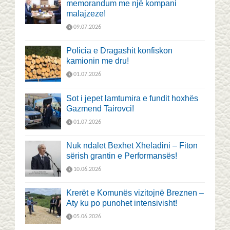
memorandum me një kompani
malajzeze!
09.07.2026
Policia e Dragashit konfiskon
kamionin me dru!
01.07.2026
Sot i jepet lamtumira e fundit hoxhës
Gazmend Tairovci!
01.07.2026
Nuk ndalet Bexhet Xheladini – Fiton
sërish grantin e Performansës!
10.06.2026
Krerët e Komunës vizitojnë Breznen –
Aty ku po punohet intensivisht!
05.06.2026