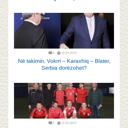
0
10.01.2014
Në takimin, Vokrri – Karaxhiq – Blater,
Serbia dorëzohet?
0
15.02.2017