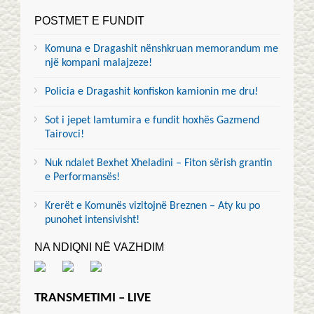
POSTMET E FUNDIT
Komuna e Dragashit nënshkruan memorandum me
një kompani malajzeze!
Policia e Dragashit konfiskon kamionin me dru!
Sot i jepet lamtumira e fundit hoxhës Gazmend
Tairovci!
Nuk ndalet Bexhet Xheladini – Fiton sërish grantin
e Performansës!
Krerët e Komunës vizitojnë Breznen – Aty ku po
punohet intensivisht!
NA NDIQNI NË VAZHDIM
TRANSMETIMI – LIVE