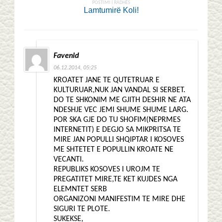
POSTIMI I RADHËS
Lamtumirë Koli!
Favenid
06.12.2014, 05:25
KROATET JANE TE QUTETRUAR E
KULTURUAR,NUK JAN VANDAL SI SERBET.
DO TE SHKONIM ME GJITH DESHIR NE ATA
NDESHJE VEC JEMI SHUME SHUME LARG.
POR SKA GJE DO TU SHOFIM(NEPRMES
INTERNETIT) E DEGJO SA MIKPRITSA TE
MIRE JAN POPULLI SHQIPTAR I KOSOVES
ME SHTETET E POPULLIN KROATE NE
VECANTI.
REPUBLIKS KOSOVES I UROJM TE
PREGATITET MIRE,TE KET KUJDES NGA
ELEMNTET SERB
ORGANIZONI MANIFESTIM TE MIRE DHE
SIGURI TE PLOTE.
SUKEKSE,