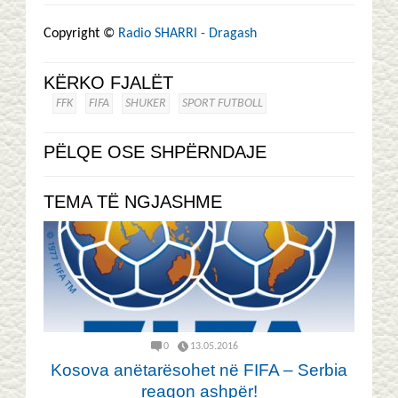
Copyright ©
Radio SHARRI - Dragash
KËRKO FJALËT
FFK
FIFA
SHUKER
SPORT FUTBOLL
PËLQE OSE SHPËRNDAJE
TEMA TË NGJASHME
0
13.05.2016
Kosova anëtarësohet në FIFA – Serbia
reagon ashpër!