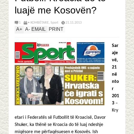
luajë me Kosovën?
1
• KOMBËTARE
,
Sport
21.11.2013
A
+
A
-
EMAIL
PRINT
Sar
aje
vë,
21
në
nto
r
201
3
–
Kry
etari i Federatës së Futbollit të Kroacisë, Davor
Shuker, ka thënë se Kroacia do të luaj ndeshje
miqësore me përfaqësuesen e Kosovës. Ish