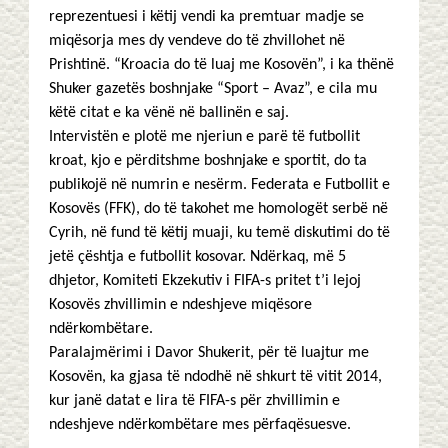
reprezentuesi i këtij vendi ka premtuar madje se
miqësorja mes dy vendeve do të zhvillohet në
Prishtinë. “Kroacia do të luaj me Kosovën”, i ka thënë
Shuker gazetës boshnjake “Sport – Avaz”, e cila mu
këtë citat e ka vënë në ballinën e saj.
Intervistën e plotë me njeriun e parë të futbollit
kroat, kjo e përditshme boshnjake e sportit, do ta
publikojë në numrin e nesërm. Federata e Futbollit e
Kosovës (FFK), do të takohet me homologët serbë në
Cyrih, në fund të këtij muaji, ku temë diskutimi do të
jetë çështja e futbollit kosovar. Ndërkaq, më 5
dhjetor, Komiteti Ekzekutiv i FIFA-s pritet t’i lejoj
Kosovës zhvillimin e ndeshjeve miqësore
ndërkombëtare.
Paralajmërimi i Davor Shukerit, për të luajtur me
Kosovën, ka gjasa të ndodhë në shkurt të vitit 2014,
kur janë datat e lira të FIFA-s për zhvillimin e
ndeshjeve ndërkombëtare mes përfaqësuesve.