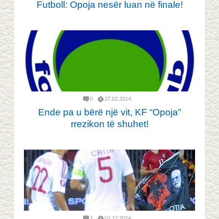
Futboll: Opoja nesër luan në finale!
0
27.02.2014
Ende pa u bërë një vit, KF “Opoja”
rrezikon të shuhet!
1
02.12.2014