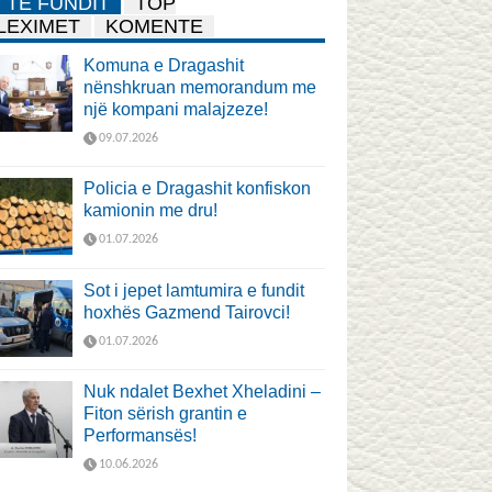
TË FUNDIT
TOP
LEXIMET
KOMENTE
Komuna e Dragashit
nënshkruan memorandum me
një kompani malajzeze!
09.07.2026
Policia e Dragashit konfiskon
kamionin me dru!
01.07.2026
Sot i jepet lamtumira e fundit
hoxhës Gazmend Tairovci!
01.07.2026
Nuk ndalet Bexhet Xheladini –
Fiton sërish grantin e
Performansës!
10.06.2026