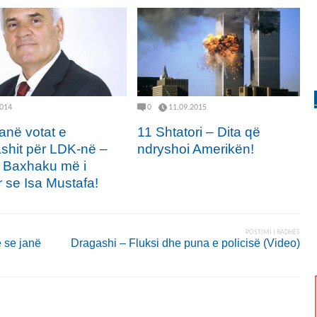
2014
0
11.09.2015
janë votat e
11 Shtatori – Dita që
shit për LDK-në –
ndryshoi Amerikën!
 Baxhaku më i
r se Isa Mustafa!
POSTIMI I RADHËS
ë se janë
Dragashi – Fluksi dhe puna e policisë (Video)