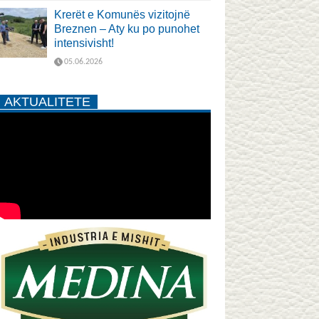
Krerët e Komunës vizitojnë
Breznen – Aty ku po punohet
intensivisht!
05.06.2026
AKTUALITETE