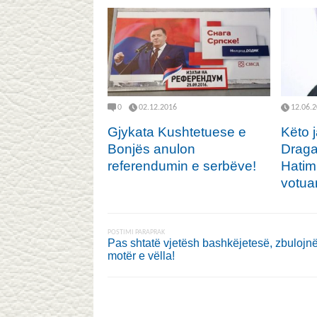
0
02.12.2016
12.06.
Gjykata Kushtetuese e
Këto 
Bonjës anulon
Draga
referendumin e serbëve!
Hatim
votua
POSTIMI PARAPRAK
Pas shtatë vjetësh bashkëjetesë, zbulojn
motër e vëlla!