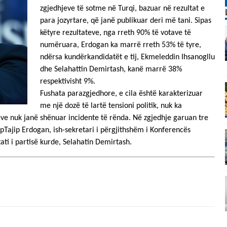
zgjedhjeve të sotme në Turqi, bazuar në rezultat e
para jozyrtare, që janë publikuar deri më tani. Sipas
këtyre rezultateve, nga rreth 90% të votave të
numëruara, Erdogan ka marrë rreth 53% të tyre,
ndërsa kundërkandidatët e tij, Ekmeleddin Ihsanogllu
dhe Selahattin Demirtash, kanë marrë 38%
respektivisht 9%.
Fushata parazgjedhore, e cila është karakterizuar
me një dozë të lartë tensioni politik, nuk ka
eve nuk janë shënuar incidente të rënda. Në zgjedhje garuan tre
pTajip Erdogan, ish-sekretari i përgjithshëm i Konferencës
ati i partisë kurde, Selahatin Demirtash.