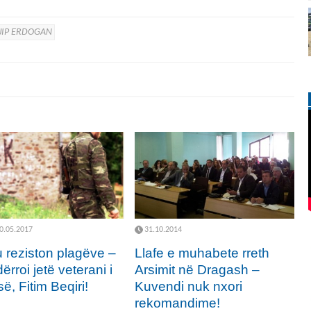
JIP ERDOGAN
0.05.2017
31.10.2014
u reziston plagëve –
Llafe e muhabete rreth
ërroi jetë veterani i
Arsimit në Dragash –
, Fitim Beqiri!
Kuvendi nuk nxori
rekomandime!