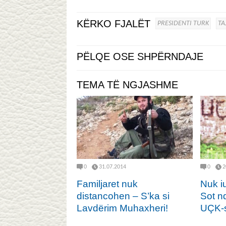
KËRKO FJALËT
PRESIDENTI TURK
TA
PËLQE OSE SHPËRNDAJE
TEMA TË NGJASHME
0
31.07.2014
0
2
Familjaret nuk
Nuk i
distancohen – S’ka si
Sot nd
Lavdërim Muhaxheri!
UÇK-së