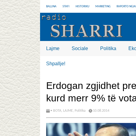
BALLINA
STAFI
HISTORIKU
MARKETING
RAPORTO NGJA
Lajme
Sociale
Politika
Ek
Shpallje!
Erdogan zgjidhet pre
kurd merr 9% të vot
• BOTA
,
LAJME
,
Politika
10.08.2014