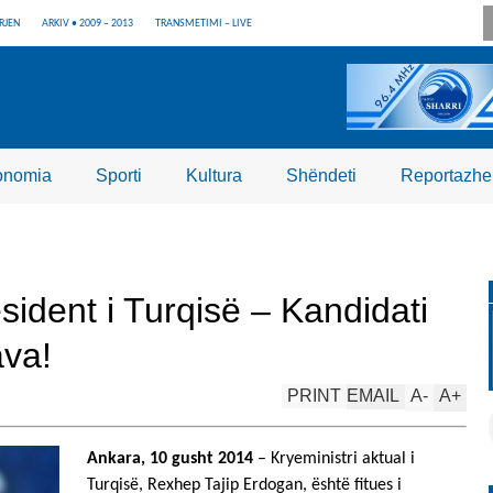
RJEN
ARKIV • 2009 – 2013
TRANSMETIMI – LIVE
onomia
Sporti
Kultura
Shëndeti
Reportazhe
sident i Turqisë – Kandidati
ava!
PRINT
EMAIL
A
-
A
+
Ankara, 10 gusht 2014
– Kryeministri aktual i
Turqisë, Rexhep Tajip Erdogan, është fitues i