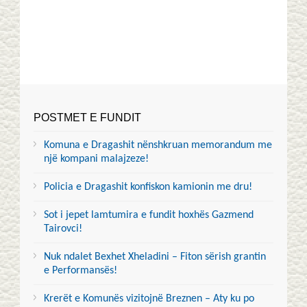
POSTMET E FUNDIT
Komuna e Dragashit nënshkruan memorandum me
një kompani malajzeze!
Policia e Dragashit konfiskon kamionin me dru!
Sot i jepet lamtumira e fundit hoxhës Gazmend
Tairovci!
Nuk ndalet Bexhet Xheladini – Fiton sërish grantin
e Performansës!
Krerët e Komunës vizitojnë Breznen – Aty ku po