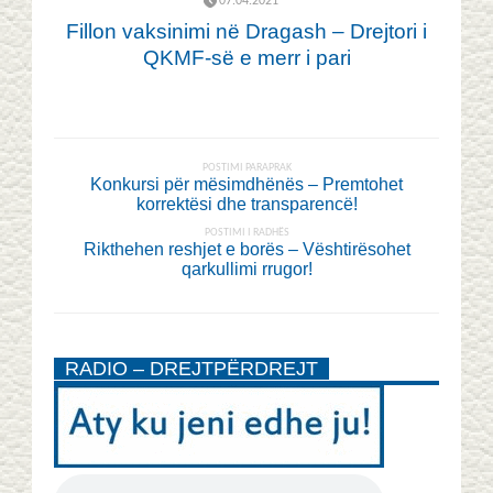
07.04.2021
Fillon vaksinimi në Dragash – Drejtori i
QKMF-së e merr i pari
POSTIMI PARAPRAK
Konkursi për mësimdhënës – Premtohet
korrektësi dhe transparencë!
POSTIMI I RADHËS
Rikthehen reshjet e borës – Vështirësohet
qarkullimi rrugor!
RADIO – DREJTPËRDREJT