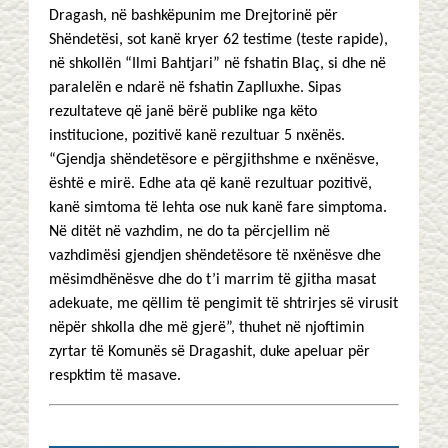
Dragash, në bashkëpunim me Drejtorinë për
Shëndetësi, sot kanë kryer 62 testime (teste rapide),
në shkollën “Ilmi Bahtjari” në fshatin Blaç, si dhe në
paralelën e ndarë në fshatin Zaplluxhe. Sipas
rezultateve që janë bërë publike nga këto
institucione, pozitivë kanë rezultuar 5 nxënës.
“Gjendja shëndetësore e përgjithshme e nxënësve,
është e mirë. Edhe ata që kanë rezultuar pozitivë,
kanë simtoma të lehta ose nuk kanë fare simptoma.
Në ditët në vazhdim, ne do ta përcjellim në
vazhdimësi gjendjen shëndetësore të nxënësve dhe
mësimdhënësve dhe do t’i marrim të gjitha masat
adekuate, me qëllim të pengimit të shtrirjes së virusit
nëpër shkolla dhe më gjerë”, thuhet në njoftimin
zyrtar të Komunës së Dragashit, duke apeluar për
respktim të masave.