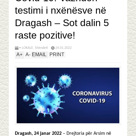
testimi i nxënësve në
Dragash – Sot dalin 5
raste pozitive!
• LOKALE
,
Shëndeti
24.01.2022
A
+
A
-
EMAIL
PRINT
Dragash, 24 janar 2022
– Drejtoria për Arsim në