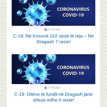
21.08.2020
C-19: Në Kosovë 162 raste të reja – Në
Dragash 7 raste!
27.08.2020
C-19: Ditëve të fundit në Dragash janë
shtuar edhe 6 raste!