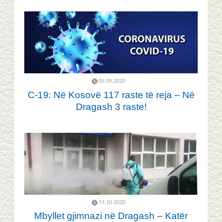
05.09.2020
C-19: Në Kosovë 117 raste të reja – Në
Dragash 3 raste!
19.10.2020
Mbyllet gjimnazi në Dragash – Katër