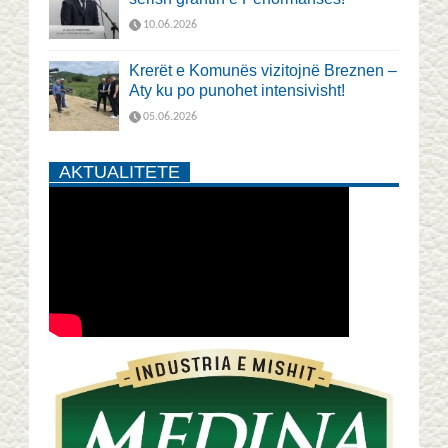
10.06.2026
Krerët e Komunës vizitojnë Breznen –
Aty ku po punohet intensivisht!
05.06.2026
AKTUALITETE