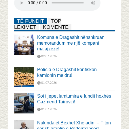
TË FUNDIT
TOP
LEXIMET
KOMENTE
Komuna e Dragashit nënshkruan
memorandum me një kompani
malajzeze!
09.07.2026
Policia e Dragashit konfiskon
kamionin me dru!
01.07.2026
Sot i jepet lamtumira e fundit hoxhës
Gazmend Tairovci!
01.07.2026
Nuk ndalet Bexhet Xheladini – Fiton
sërish grantin e Performansës!