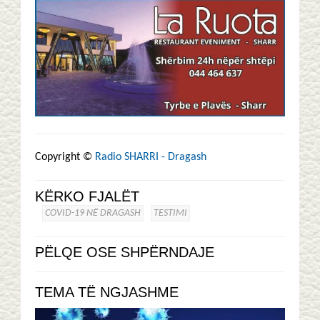
Copyright ©
Radio SHARRI - Dragash
KËRKO FJALËT
COVID-19 NË DRAGASH
TESTIMI
PËLQE OSE SHPËRNDAJE
TEMA TË NGJASHME