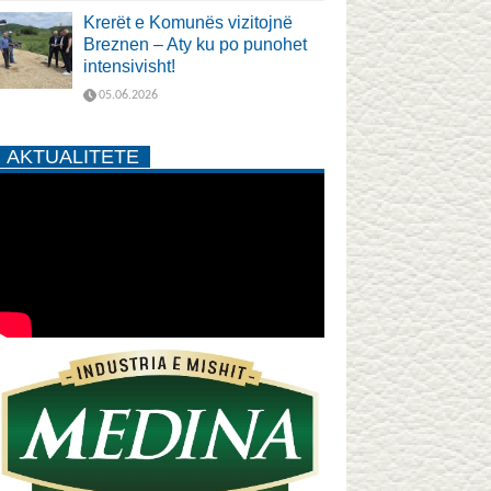
Krerët e Komunës vizitojnë
Breznen – Aty ku po punohet
intensivisht!
05.06.2026
AKTUALITETE