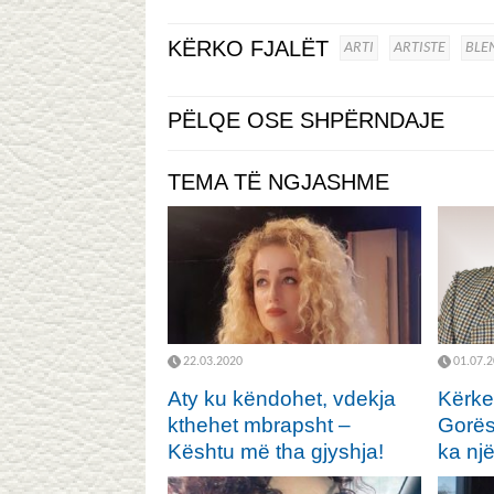
KËRKO FJALËT
ARTI
ARTISTE
BLE
PËLQE OSE SHPËRNDAJE
TEMA TË NGJASHME
22.03.2020
01.07.
Aty ku këndohet, vdekja
Kërke
kthehet mbrapsht –
Gorës
Kështu më tha gjyshja!
ka nj