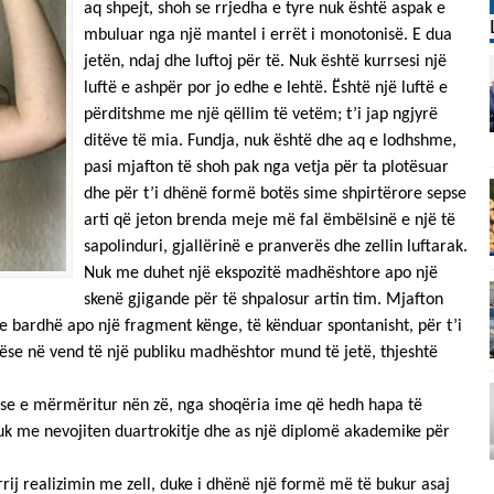
aq shpejt, shoh se rrjedha e tyre nuk është aspak e
mbuluar nga një mantel i errët i monotonisë. E dua
jetën, ndaj dhe luftoj për të. Nuk është kurrsesi një
luftë e ashpër por jo edhe e lehtë. Është një luftë e
përditshme me një qëllim të vetëm; t’i jap ngjyrë
ditëve të mia. Fundja, nuk është dhe aq e lodhshme,
pasi mjafton të shoh pak nga vetja për ta plotësuar
dhe për t’i dhënë formë botës sime shpirtërore sepse
arti që jeton brenda meje më fal ëmbëlsinë e një të
sapolinduri, gjallërinë e pranverës dhe zellin luftarak.
Nuk me duhet një ekspozitë madhështore apo një
skenë gjigande për të shpalosur artin tim. Mjafton
e bardhë apo një fragment kënge, të kënduar spontanisht, për t’i
nëse në vend të një publiku madhështor mund të jetë, thjeshtë
onëse e mërmëritur nën zë, nga shoqëria ime që hedh hapa të
 nuk me nevojiten duartrokitje dhe as një diplomë akademike për
rrij realizimin me zell, duke i dhënë një formë më të bukur asaj