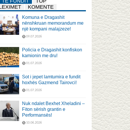
TË FUNDIT
TOP
LEXIMET
KOMENTE
Komuna e Dragashit
nënshkruan memorandum me
një kompani malajzeze!
09.07.2026
Policia e Dragashit konfiskon
kamionin me dru!
01.07.2026
Sot i jepet lamtumira e fundit
hoxhës Gazmend Tairovci!
01.07.2026
Nuk ndalet Bexhet Xheladini –
Fiton sërish grantin e
Performansës!
10.06.2026