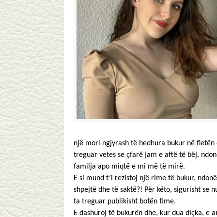
një mori ngjyrash të hedhura bukur në fletën 
treguar vetes se çfarë jam e aftë të bëj, ndo
familja apo miqtë e mi më të mirë.
E si mund t’i rezistoj një rime të bukur, nd
shpejtë dhe të saktë?! Për këto, sigurisht se
ta treguar publikisht botën time.
E dashuroj të bukurën dhe, kur dua diçka, e a