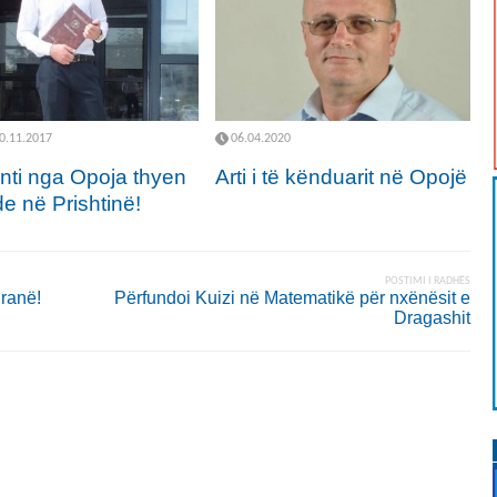
0.11.2017
06.04.2020
nti nga Opoja thyen
Arti i të kënduarit në Opojë
e në Prishtinë!
POSTIMI I RADHËS
iranë!
Përfundoi Kuizi në Matematikë për nxënësit e
Dragashit