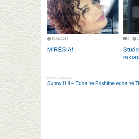
10.06.2019
0
1
MIRËSIA!
Stude
rekord
POSTIMI PARAPRAK
Sunny Hill – Edhe në Prishtinë edhe në T