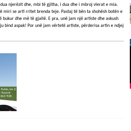
 dua njerëzit dhe, mbi të gjitha, i dua dhe i mbroj vlerat e mia.
 miri se arti rritet brenda teje. Pastaj të bën ta shohësh botën e
ë bukur dhe më të gjallë. E pra, unë jam një artiste dhe askush
ju bind aspak! Por unë jam vërtetë artiste, përderisa artin e ndjej