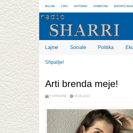
BALLINA
STAFI
HISTORIKU
MARKETING
RAPORTO NGJA
Lajme
Sociale
Politika
Ek
Shpallje!
Arti brenda meje!
• OPINIONE
18.06.2022