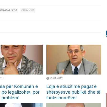
NDIANA SELA
OPINION
2018
25.01.2019
sa për Komunën e
Loja e strucit me pagat e
 po legalizohet, por
shërbyesve publikë dhe të
ë problem!
funksionarëve!