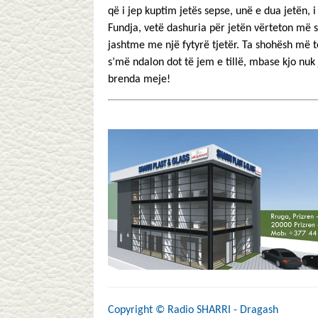
që i jep kuptim jetës sepse, unë e dua jetën, i
Fundja, vetë dashuria për jetën vërteton më së
jashtme me një fytyrë tjetër. Ta shohësh më t
s’më ndalon dot të jem e tillë, mbase kjo nuk 
brenda meje!
Copyright ©
Radio SHARRI - Dragash