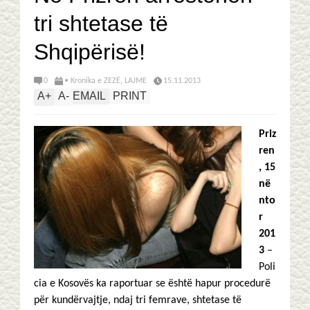
tri shtetase të
Shqipërisë!
0
• Kronika e ZEZË
,
LAJME
15.11.2013
A
+
A
-
EMAIL
PRINT
Priz
ren
, 15
në
nto
r
201
3
–
Poli
cia e Kosovës ka raportuar se është hapur procedurë
për kundërvajtje, ndaj tri femrave, shtetase të