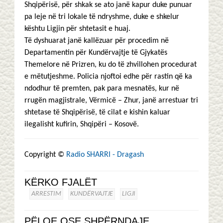
Shqipërisë, për shkak se ato janë kapur duke punuar
pa leje në tri lokale të ndryshme, duke e shkelur
kështu Ligjin për shtetasit e huaj.
Të dyshuarat janë kallëzuar për procedim në
Departamentin për Kundërvajtje të Gjykatës
Themelore në Prizren, ku do të zhvillohen procedurat
e mëtutjeshme. Policia njoftoi edhe për rastin që ka
ndodhur të premten, pak para mesnatës, kur në
rrugën magjistrale, Vërmicë – Zhur, janë arrestuar tri
shtetase të Shqipërisë, të cilat e kishin kaluar
ilegalisht kufirin, Shqipëri – Kosovë.
Copyright ©
Radio SHARRI - Dragash
KËRKO FJALËT
ARRESTIM
KUNDËRVAJTJE
LIGJI
PËLQE OSE SHPËRNDAJE