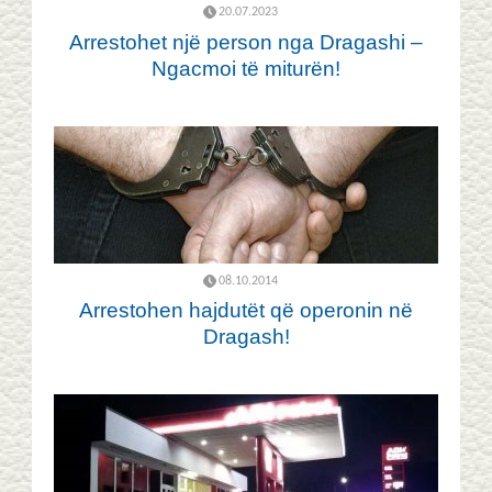
20.07.2023
Arrestohet një person nga Dragashi –
Ngacmoi të miturën!
08.10.2014
Arrestohen hajdutët që operonin në
Dragash!