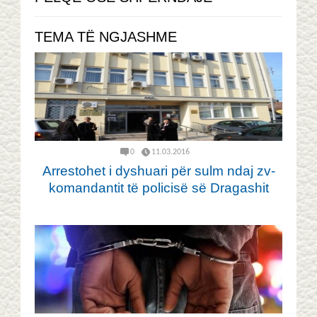
TEMA TË NGJASHME
0
11.03.2016
Arrestohet i dyshuari për sulm ndaj zv-
komandantit të policisë së Dragashit