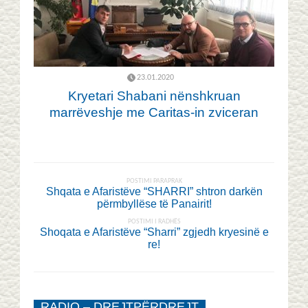
23.01.2020
Kryetari Shabani nënshkruan
marrëveshje me Caritas-in zviceran
POSTIMI PARAPRAK
Shqata e Afaristëve “SHARRI” shtron darkën
përmbyllëse të Panairit!
POSTIMI I RADHËS
Shoqata e Afaristëve “Sharri” zgjedh kryesinë e
re!
RADIO – DREJTPËRDREJT