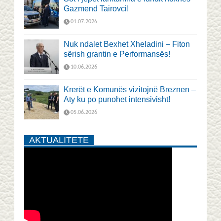
Gazmend Tairovci!
01.07.2026
Nuk ndalet Bexhet Xheladini – Fiton
sërish grantin e Performansës!
10.06.2026
Krerët e Komunës vizitojnë Breznen –
Aty ku po punohet intensivisht!
05.06.2026
AKTUALITETE