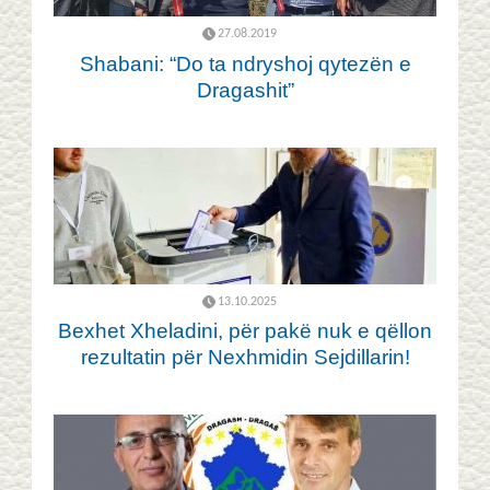
27.08.2019
Shabani: “Do ta ndryshoj qytezën e
Dragashit”
13.10.2025
Bexhet Xheladini, për pakë nuk e qëllon
rezultatin për Nexhmidin Sejdillarin!