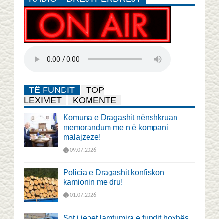
TË FUNDIT
TOP
LEXIMET
KOMENTE
Komuna e Dragashit nënshkruan
memorandum me një kompani
malajzeze!
09.07.2026
Policia e Dragashit konfiskon
kamionin me dru!
01.07.2026
Sot i jepet lamtumira e fundit hoxhës