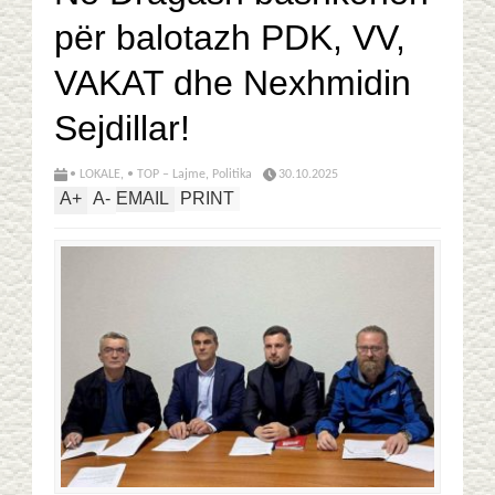
për balotazh PDK, VV,
VAKAT dhe Nexhmidin
Sejdillar!
• LOKALE
,
• TOP – Lajme
,
Politika
30.10.2025
A
+
A
-
EMAIL
PRINT