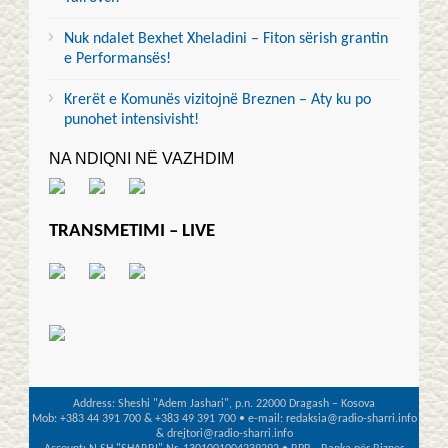
Nuk ndalet Bexhet Xheladini – Fiton sërish grantin
e Performansës!
Krerët e Komunës vizitojnë Breznen – Aty ku po
punohet intensivisht!
NA NDIQNI NË VAZHDIM
TRANSMETIMI – LIVE
Address: Sheshi "Adem Jashari", p.n. 22000 Dragash – Kosova
Mob: +383 44 391 700 & +383 49 391 700 • e-mail: redaksia@radio-sharri.info
& drejtori@radio-sharri.info