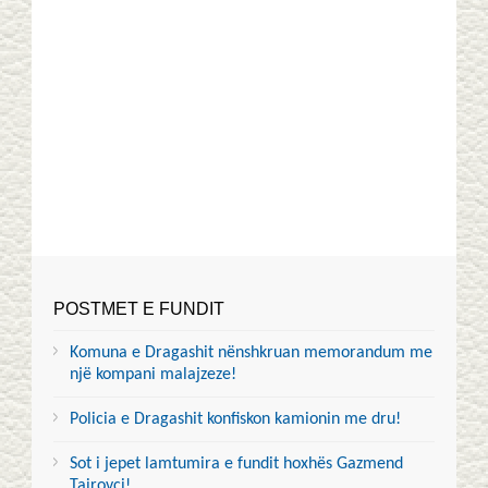
POSTMET E FUNDIT
Komuna e Dragashit nënshkruan memorandum me
një kompani malajzeze!
Policia e Dragashit konfiskon kamionin me dru!
Sot i jepet lamtumira e fundit hoxhës Gazmend
Tairovci!