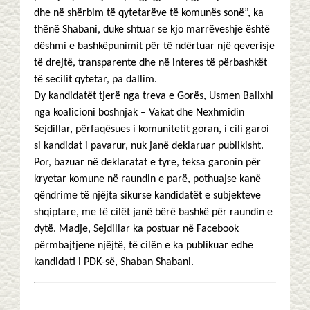
dhe në shërbim të qytetarëve të komunës sonë”, ka
thënë Shabani, duke shtuar se kjo marrëveshje është
dëshmi e bashkëpunimit për të ndërtuar një qeverisje
të drejtë, transparente dhe në interes të përbashkët
të secilit qytetar, pa dallim.
Dy kandidatët tjerë nga treva e Gorës, Usmen Ballxhi
nga koalicioni boshnjak – Vakat dhe Nexhmidin
Sejdillar, përfaqësues i komunitetit goran, i cili garoi
si kandidat i pavarur, nuk janë deklaruar publikisht.
Por, bazuar në deklaratat e tyre, teksa garonin për
kryetar komune në raundin e parë, pothuajse kanë
qëndrime të njëjta sikurse kandidatët e subjekteve
shqiptare, me të cilët janë bërë bashkë për raundin e
dytë. Madje, Sejdillar ka postuar në Facebook
përmbajtjene njëjtë, të cilën e ka publikuar edhe
kandidati i PDK-së, Shaban Shabani.