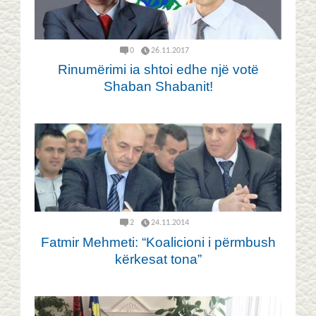
0
26.11.2017
Rinumërimi ia shtoi edhe një votë
Shaban Shabanit!
2
24.11.2014
Fatmir Mehmeti: “Koalicioni i përmbush
kërkesat tona”