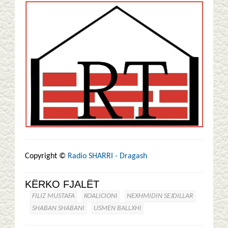
Copyright ©
Radio SHARRI - Dragash
KËRKO FJALËT
FILIZ MUSTAFA
KOALICIONI
NEXHMIDIN SEJDILLAR
SHABAN SHABANI
USMEN BALLXHI