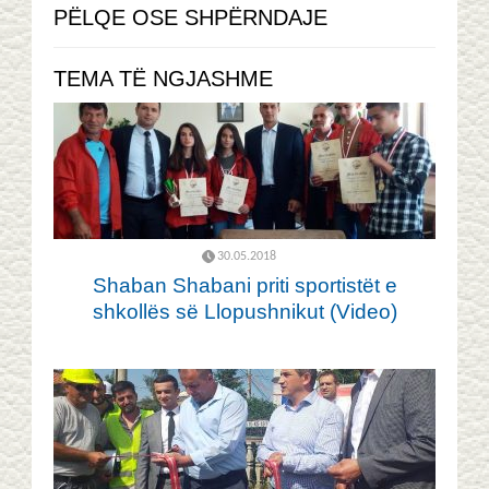
PËLQE OSE SHPËRNDAJE
TEMA TË NGJASHME
30.05.2018
Shaban Shabani priti sportistët e
shkollës së Llopushnikut (Video)