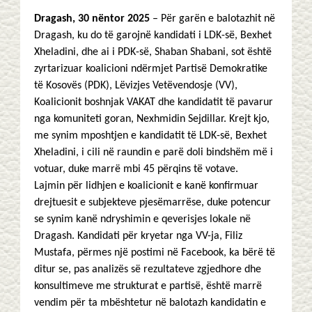
Dragash, 30 nëntor 2025
– Për garën e balotazhit në
Dragash, ku do të garojnë kandidati i LDK-së, Bexhet
Xheladini, dhe ai i PDK-së, Shaban Shabani, sot është
zyrtarizuar koalicioni ndërmjet Partisë Demokratike
të Kosovës (PDK), Lëvizjes Vetëvendosje (VV),
Koalicionit boshnjak VAKAT dhe kandidatit të pavarur
nga komuniteti goran, Nexhmidin Sejdillar. Krejt kjo,
me synim mposhtjen e kandidatit të LDK-së, Bexhet
Xheladini, i cili në raundin e parë doli bindshëm më i
votuar, duke marrë mbi 45 përqins të votave.
Lajmin për lidhjen e koalicionit e kanë konfirmuar
drejtuesit e subjekteve pjesëmarrëse, duke potencur
se synim kanë ndryshimin e qeverisjes lokale në
Dragash. Kandidati për kryetar nga VV-ja, Filiz
Mustafa, përmes një postimi në Facebook, ka bërë të
ditur se, pas analizës së rezultateve zgjedhore dhe
konsultimeve me strukturat e partisë, është marrë
vendim për ta mbështetur në balotazh kandidatin e