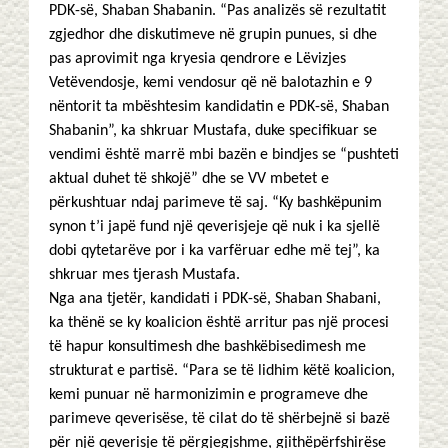
PDK-së, Shaban Shabanin. “Pas analizës së rezultatit
zgjedhor dhe diskutimeve në grupin punues, si dhe
pas aprovimit nga kryesia qendrore e Lëvizjes
Vetëvendosje, kemi vendosur që në balotazhin e 9
nëntorit ta mbështesim kandidatin e PDK-së, Shaban
Shabanin”, ka shkruar Mustafa, duke specifikuar se
vendimi është marrë mbi bazën e bindjes se “pushteti
aktual duhet të shkojë” dhe se VV mbetet e
përkushtuar ndaj parimeve të saj. “Ky bashkëpunim
synon t’i japë fund një qeverisjeje që nuk i ka sjellë
dobi qytetarëve por i ka varfëruar edhe më tej”, ka
shkruar mes tjerash Mustafa.
Nga ana tjetër, kandidati i PDK-së, Shaban Shabani,
ka thënë se ky koalicion është arritur pas një procesi
të hapur konsultimesh dhe bashkëbisedimesh me
strukturat e partisë. “Para se të lidhim këtë koalicion,
kemi punuar në harmonizimin e programeve dhe
parimeve qeverisëse, të cilat do të shërbejnë si bazë
për një qeverisje të përgjegjshme, gjithëpërfshirëse