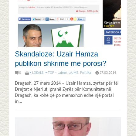
Skandaloze: Uzair Hamza
publikon shkrime me porosi?
0
• LOKALE
,
• TOP – Lajme
,
LAJME
,
Politika
27.03.2014
Dragash, 27 mars 2014 – Uzair Hamza, zyrtar për të
Drejtat e Njeriut, pranë Zyrës për Komunitete në
Dragash, ka kohë që po menaxhon edhe një portal
in...