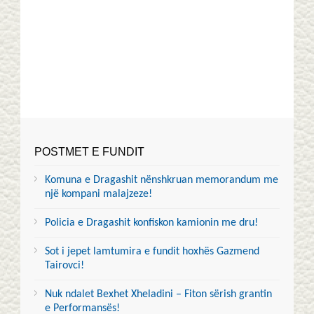
POSTMET E FUNDIT
Komuna e Dragashit nënshkruan memorandum me
një kompani malajzeze!
Policia e Dragashit konfiskon kamionin me dru!
Sot i jepet lamtumira e fundit hoxhës Gazmend
Tairovci!
Nuk ndalet Bexhet Xheladini – Fiton sërish grantin
e Performansës!