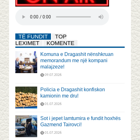
TË FUNDIT
TOP
LEXIMET
KOMENTE
Komuna e Dragashit nënshkruan
memorandum me një kompani
malajzeze!
09.07.2026
Policia e Dragashit konfiskon
kamionin me dru!
01.07.2026
Sot i jepet lamtumira e fundit hoxhës
Gazmend Tairovci!
01.07.2026