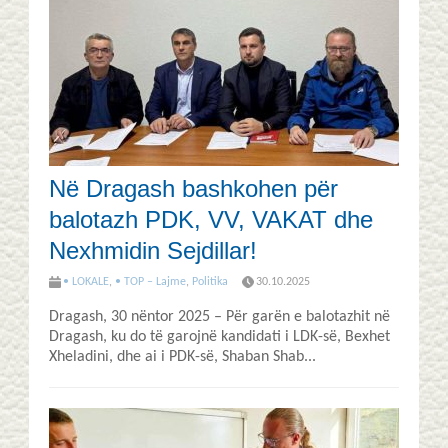
Në Dragash bashkohen për
balotazh PDK, VV, VAKAT dhe
Nexhmidin Sejdillar!
• LOKALE
,
• TOP – Lajme
,
Politika
30.10.2025
Dragash, 30 nëntor 2025 – Për garën e balotazhit në
Dragash, ku do të garojnë kandidati i LDK-së, Bexhet
Xheladini, dhe ai i PDK-së, Shaban Shab...