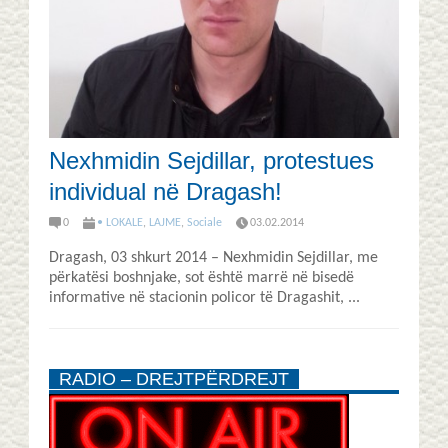
Nexhmidin Sejdillar, protestues
individual në Dragash!
0
• LOKALE
,
LAJME
,
Sociale
03.02.2014
Dragash, 03 shkurt 2014 – Nexhmidin Sejdillar, me
përkatësi boshnjake, sot është marrë në bisedë
informative në stacionin policor të Dragashit, ...
RADIO – DREJTPËRDREJT