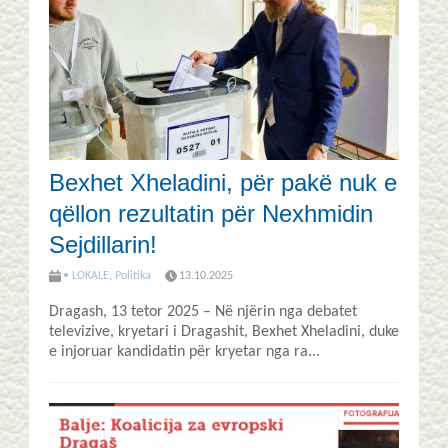
Bexhet Xheladini, për pakë nuk e
qëllon rezultatin për Nexhmidin
Sejdillarin!
• LOKALE
,
Politika
13.10.2025
Dragash, 13 tetor 2025 – Në njërin nga debatet
televizive, kryetari i Dragashit, Bexhet Xheladini, duke
e injoruar kandidatin për kryetar nga ra...