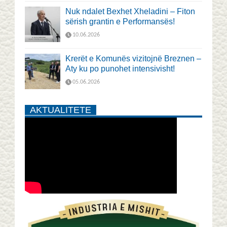
Nuk ndalet Bexhet Xheladini – Fiton
sërish grantin e Performansës!
10.06.2026
Krerët e Komunës vizitojnë Breznen –
Aty ku po punohet intensivisht!
05.06.2026
AKTUALITETE