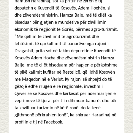
Ramush Haradinaj, sot ka pritur në zyrën e tij
deputetin e Kuvendit të Kosovës, Adem Hoxhën, si
dhe zëvendësministrin, Hamza Bale, më të cilët ka
biseduar për gjetjen e mundësive për zhvillimin
ekonomik të regjionit të Gorës, përmes agro-turizmit.
“Me qëllim të zhvillimit të agroturizmit dhe
lehtësimit të qarkullimit të banorëve nga rajoni i
Dragashit, prita sot në takim deputetin e Kuvendit të
Kosovës Adem Hoxha dhe zëvendësministrin Hamza
Balje, me të cilët biseduam për hapjen e përkohshme
të pikë kalimit kufitar në Restelicë, që lidhë Kosovën
me Maqedoninë e Veriut. Ky rajon, së shpejti do të
gëzojë edhe rrugën e re regjionale, investim i
Qeverisë së Kosovës dhe kërkesat për ndërmarrjen e
veprimeve të tjera, për t’i ndihmuar banorët dhe për
ta zhvilluar turizmin në këtë zonë, do ta kenë
gjithmonë përkrahjen tonë”, ka shkruar Haradinaj në
profilin e tij në Facebook.