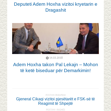
Deputeti Adem Hoxha vizitoi kryetarin e
Dragashit
14.03.2018
Adem Hoxha takon Pal Lekajn – Mohon
të ketë biseduar për Demarkimin!
POSTIMI PARAPRAK
Gjeneral Cikaqi vizitoi pjesëtarët e FSK-së të
Reagimit të Shpejtë
POSTIMI I RADHËS