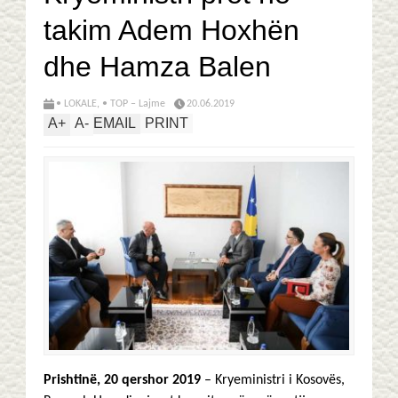
takim Adem Hoxhën
dhe Hamza Balen
• LOKALE
,
• TOP – Lajme
20.06.2019
A
+
A
-
EMAIL
PRINT
Prishtinë, 20 qershor 2019
– Kryeministri i Kosovës,