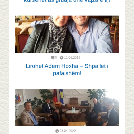
0
11.06.2015
Lirohet Adem Hoxha – Shpallet i
pafajshëm!
23.04.2020