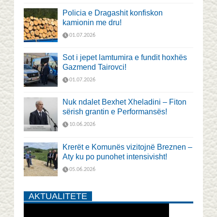
Policia e Dragashit konfiskon
kamionin me dru!
01.07.2026
Sot i jepet lamtumira e fundit hoxhës
Gazmend Tairovci!
01.07.2026
Nuk ndalet Bexhet Xheladini – Fiton
sërish grantin e Performansës!
10.06.2026
Krerët e Komunës vizitojnë Breznen –
Aty ku po punohet intensivisht!
05.06.2026
AKTUALITETE