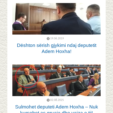
19.06.2019
Dështon sërish gjykimi ndaj deputetit
Adem Hoxha!
02.08.2025
Sulmohet deputeti Adem Hoxha – Nuk
kursehet as gruaja dhe vajza e tij!