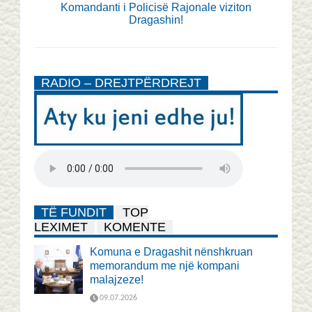
Komandanti i Policisë Rajonale viziton
Dragashin!
RADIO – DREJTPËRDREJT
TË FUNDIT
TOP
LEXIMET
KOMENTE
Komuna e Dragashit nënshkruan
memorandum me një kompani
malajzeze!
09.07.2026