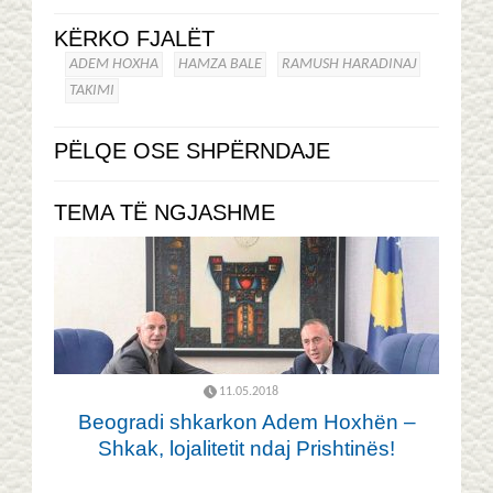
KËRKO FJALËT
ADEM HOXHA
HAMZA BALE
RAMUSH HARADINAJ
TAKIMI
PËLQE OSE SHPËRNDAJE
TEMA TË NGJASHME
11.05.2018
Beogradi shkarkon Adem Hoxhën –
Shkak, lojalitetit ndaj Prishtinës!