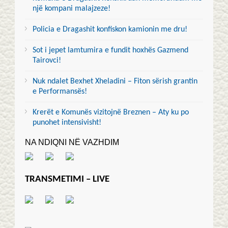
një kompani malajzeze!
Policia e Dragashit konfiskon kamionin me dru!
Sot i jepet lamtumira e fundit hoxhës Gazmend
Tairovci!
Nuk ndalet Bexhet Xheladini – Fiton sërish grantin
e Performansës!
Krerët e Komunës vizitojnë Breznen – Aty ku po
punohet intensivisht!
NA NDIQNI NË VAZHDIM
TRANSMETIMI – LIVE