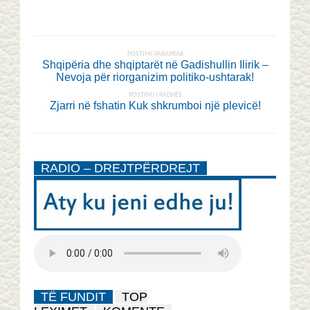
POSTIMI PARAPRAK
Shqipëria dhe shqiptarët në Gadishullin Ilirik –
Nevoja për riorganizim politiko-ushtarak!
POSTIMI I RADHËS
Zjarri në fshatin Kuk shkrumboi një plevicë!
RADIO – DREJTPËRDREJT
TË FUNDIT
TOP