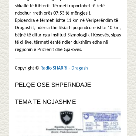
shkallë të Rihterit. Tërmeti raportohet të ketë
ndodhur rreth orës 07:53 të mëngjesit.
Epiqendra e tërmeti ishte 11 km në Veriperëndim të
Dragashit, ndërsa thellësia hipoqendrore ishte 10 km,
bëjnë të ditur nga Instituti Sizmologjik i Kosovës, sipas
të cilëve, tërmeti është ndier dukshëm edhe në
regjionin e Prizrenit dhe Gjakovës.
Copyright ©
Radio SHARRI - Dragash
PËLQE OSE SHPËRNDAJE
TEMA TË NGJASHME