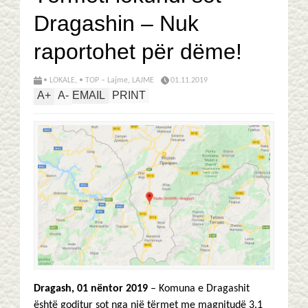
Dragashin – Nuk
raportohet për dëme!
• LOKALE
,
• TOP – Lajme
,
LAJME
01.11.2019
A
+
A
-
EMAIL
PRINT
Dragash, 01 nëntor 2019
– Komuna e Dragashit
është goditur sot nga një tërmet me magnitudë 3.1