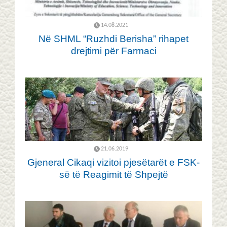
14.08.2021
Në SHML “Ruzhdi Berisha” rihapet
drejtimi për Farmaci
21.06.2019
Gjeneral Cikaqi vizitoi pjesëtarët e FSK-
së të Reagimit të Shpejtë