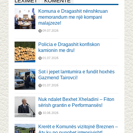
LEXIMET
KOMENTE
Komuna e Dragashit nënshkruan
memorandum me një kompani
malajzeze!
09.07.2026
Policia e Dragashit konfiskon
kamionin me dru!
01.07.2026
Sot i jepet lamtumira e fundit hoxhës
Gazmend Tairovci!
01.07.2026
Nuk ndalet Bexhet Xheladini – Fiton
sërish grantin e Performansës!
10.06.2026
Krerët e Komunës vizitojnë Breznen –
Aty ku po punohet intensivisht!