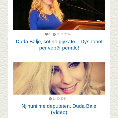
0
12.12.2014
Duda Balje, sot në gjykatë – Dyshohet
për vepër penale!
11.10.2014
Njihuni me deputeten, Duda Bale
(Video)