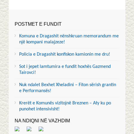
POSTMET E FUNDIT
Komuna e Dragashit nënshkruan memorandum me
një kompani malajzeze!
Policia e Dragashit konfiskon kamionin me dru!
Sot i jepet lamtumira e fundit hoxhës Gazmend
Tairovci!
Nuk ndalet Bexhet Xheladini – Fiton sërish grantin
e Performansës!
Krerët e Komunës vizitojnë Breznen – Aty ku po
punohet intensivisht!
NA NDIQNI NË VAZHDIM