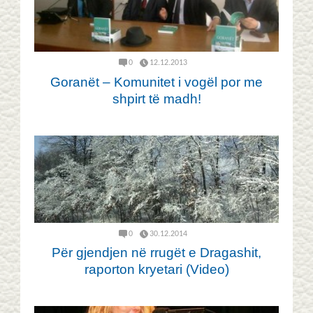
0
12.12.2013
Goranët – Komunitet i vogël por me
shpirt të madh!
0
30.12.2014
Për gjendjen në rrugët e Dragashit,
raporton kryetari (Video)