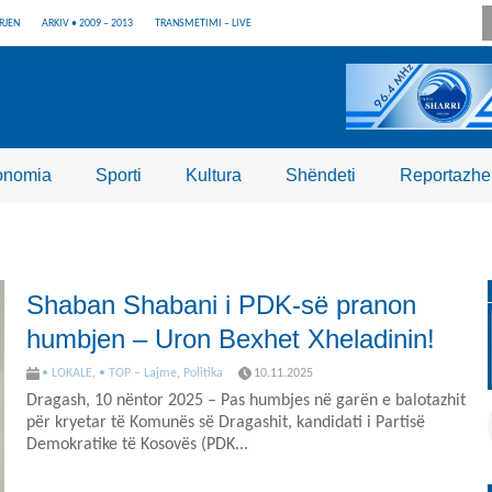
RJEN
ARKIV • 2009 – 2013
TRANSMETIMI – LIVE
onomia
Sporti
Kultura
Shëndeti
Reportazhe
Shaban Shabani i PDK-së pranon
humbjen – Uron Bexhet Xheladinin!
• LOKALE
,
• TOP – Lajme
,
Politika
10.11.2025
Dragash, 10 nëntor 2025 – Pas humbjes në garën e balotazhit
për kryetar të Komunës së Dragashit, kandidati i Partisë
Demokratike të Kosovës (PDK...