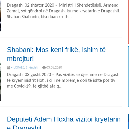
Dragash, 02 shtator 2020 – Ministri i Shëndetësisë, Armend
Zemaj, sot qëndroi në Dragash, ku me kryetarin e Dragashit,
Shaban Shabanin, biseduan rreth...
Shabani: Mos keni frikë, ishim të
mbrojtur!
• LOKALE
,
Shëndeti
03.08.2020
Dragash, 03 gusht 2020 – Pas vizitës së djeshme në Dragash
të kryeministrit Hoti, i cili në mbrëmje doli të ishte pozitiv
me Covid-19, të gjithë ata q...
Deputeti Adem Hoxha vizitoi kryetarin
e Dragashit