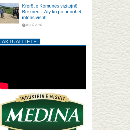
Krerët e Komunës vizitojnë
Breznen – Aty ku po punohet
intensivisht!
05.06.2026
AKTUALITETE