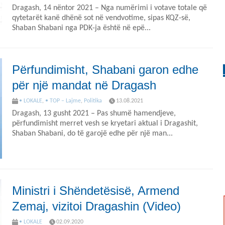
Dragash, 14 nëntor 2021 – Nga numërimi i votave totale që
qytetarët kanë dhënë sot në vendvotime, sipas KQZ-së,
Shaban Shabani nga PDK-ja është në epë...
Përfundimisht, Shabani garon edhe
për një mandat në Dragash
• LOKALE
,
• TOP – Lajme
,
Politika
13.08.2021
Dragash, 13 gusht 2021 – Pas shumë hamendjeve,
përfundimisht merret vesh se kryetari aktual i Dragashit,
Shaban Shabani, do të garojë edhe për një man...
Ministri i Shëndetësisë, Armend
Zemaj, vizitoi Dragashin (Video)
• LOKALE
02.09.2020