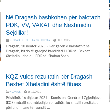
Në Dragash bashkohen për balotazh
PDK, VV, VAKAT dhe Nexhmidin
Sejdillar!
• LOKALE
,
• TOP – Lajme
,
Politika
30.10.2025
Dragash, 30 nëntor 2025 – Për garën e balotazhit në
Dragash, ku do të garojnë kandidati i LDK-së, Bexhet
Xheladini, dhe ai i PDK-së, Shaban Shab...
KQZ vulos rezultatin për Dragash –
Bexhet Xheladini është fitues
• LOKALE
16.12.2021
Prishtinë, 16 dhjetor 2021 – Komisioni Qendror i Zgjedhjeve
(KQZ) mbajti sot mbledhjen e radhës, ku shpalli rezultatet
përfundimtare të raundit ...