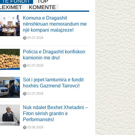
TË FUNDIT
TOP
LEXIMET
KOMENTE
Komuna e Dragashit
nënshkruan memorandum me
një kompani malajzeze!
09.07.2026
Policia e Dragashit konfiskon
kamionin me dru!
01.07.2026
Sot i jepet lamtumira e fundit
hoxhës Gazmend Tairovci!
01.07.2026
Nuk ndalet Bexhet Xheladini –
Fiton sërish grantin e
Performansës!
10.06.2026