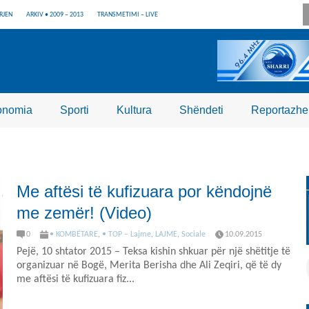
RJEN
ARKIV • 2009 – 2013
TRANSMETIMI – LIVE
onomia
Sporti
Kultura
Shëndeti
Reportazhe
Me aftësi të kufizuara por këndojnë
me zemër! (Video)
0
• KOMBËTARE
,
• TOP – Lajme
,
LAJME
,
Sociale
10.09.2015
Pejë, 10 shtator 2015 – Teksa kishin shkuar për një shëtitje të
organizuar në Bogë, Merita Berisha dhe Ali Zeqiri, që të dy
me aftësi të kufizuara fiz...