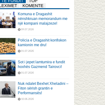
TË FUNDIT
TOP
LEXIMET
KOMENTE
Komuna e Dragashit
nënshkruan memorandum me
një kompani malajzeze!
09.07.2026
Policia e Dragashit konfiskon
kamionin me dru!
01.07.2026
Sot i jepet lamtumira e fundit
hoxhës Gazmend Tairovci!
01.07.2026
Nuk ndalet Bexhet Xheladini –
Fiton sërish grantin e
Performansës!
10.06.2026