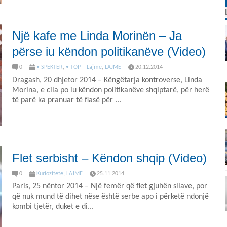
Një kafe me Linda Morinën – Ja
përse iu këndon politikanëve (Video)
0
• SPEKTËR
,
• TOP – Lajme
,
LAJME
20.12.2014
Dragash, 20 dhjetor 2014 – Këngëtarja kontroverse, Linda
Morina, e cila po iu këndon politikanëve shqiptarë, për herë
të parë ka pranuar të flasë për ...
Flet serbisht – Këndon shqip (Video)
0
Kuriozitete
,
LAJME
25.11.2014
Paris, 25 nëntor 2014 – Një femër që flet gjuhën sllave, por
që nuk mund të dihet nëse është serbe apo i përketë ndonjë
kombi tjetër, duket e di...