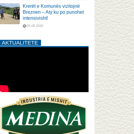
Krerët e Komunës vizitojnë
Breznen – Aty ku po punohet
intensivisht!
05.06.2026
AKTUALITETE