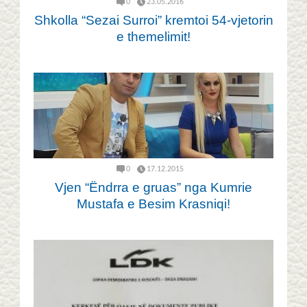
0
23.05.2016
Shkolla “Sezai Surroi” kremtoi 54-vjetorin
e themelimit!
0
17.12.2015
Vjen “Ëndrra e gruas” nga Kumrie
Mustafa e Besim Krasniqi!