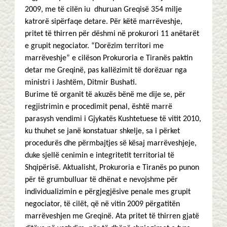
2009, me të cilën iu dhuruan Greqisë 354 milje
katrorë sipërfaqe detare. Për këtë marrëveshje,
pritet të thirren për dëshmi në prokurori 11 anëtarët
e grupit negociator. “Dorëzim territori me
marrëveshje” e cilëson Prokuroria e Tiranës paktin
detar me Greqinë, pas kallëzimit të dorëzuar nga
ministri i Jashtëm, Ditmir Bushati.
Burime të organit të akuzës bënë me dije se, për
regjistrimin e procedimit penal, është marrë
parasysh vendimi i Gjykatës Kushtetuese të vitit 2010,
ku thuhet se janë konstatuar shkelje, sa i përket
procedurës dhe përmbajtjes së kësaj marrëveshjeje,
duke sjellë cenimin e integritetit territorial të
Shqipërisë. Aktualisht, Prokuroria e Tiranës po punon
për të grumbulluar të dhënat e nevojshme për
individualizimin e përgjegjësive penale mes grupit
negociator, të cilët, që në vitin 2009 përgatitën
marrëveshjen me Greqinë. Ata pritet të thirren gjatë