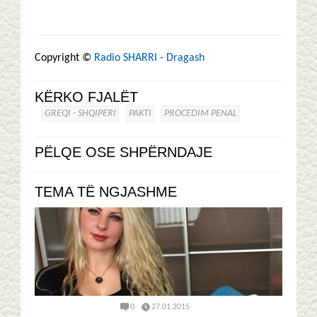
Copyright ©
Radio SHARRI - Dragash
KËRKO FJALËT
GREQI - SHQIPERI
PAKTI
PROCEDIM PENAL
PËLQE OSE SHPËRNDAJE
TEMA TË NGJASHME
0
27.01.2015