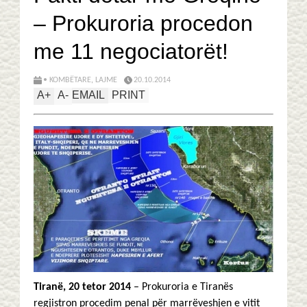
– Prokuroria procedon
me 11 negociatorët!
• KOMBËTARE
,
LAJME
20.10.2014
A
+
A
-
EMAIL
PRINT
Tiranë, 20 tetor 2014
– Prokuroria e Tiranës
regjistron procedim penal për marrëveshjen e vitit