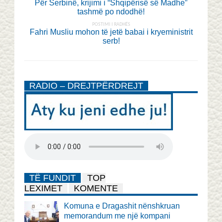
Për Serbinë, krijimi i “Shqipërisë së Madhe”
tashmë po ndodhë!
POSTIMI I RADHËS
Fahri Musliu mohon të jetë babai i kryeministrit
serb!
RADIO – DREJTPËRDREJT
TË FUNDIT
TOP
LEXIMET
KOMENTE
Komuna e Dragashit nënshkruan
memorandum me një kompani