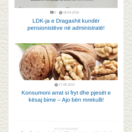
0
18.04.2016
LDK-ja e Dragashit kundër
pensionistëve në administratë!
17.08.2014
Konsumoni arrat si fryt dhe pjesët e
kësaj bime – Ajo bën mrekulli!
POSTIMI PARAPRAK