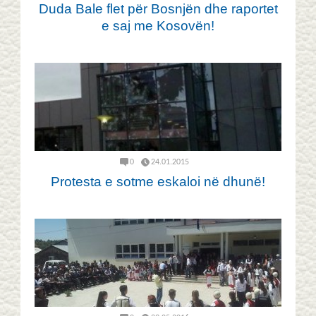
Duda Bale flet për Bosnjën dhe raportet
e saj me Kosovën!
0
24.01.2015
Protesta e sotme eskaloi në dhunë!