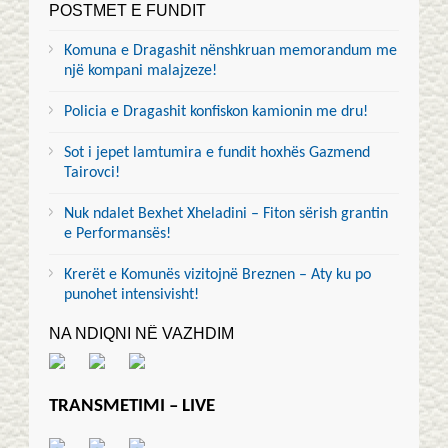
POSTMET E FUNDIT
Komuna e Dragashit nënshkruan memorandum me
një kompani malajzeze!
Policia e Dragashit konfiskon kamionin me dru!
Sot i jepet lamtumira e fundit hoxhës Gazmend
Tairovci!
Nuk ndalet Bexhet Xheladini – Fiton sërish grantin
e Performansës!
Krerët e Komunës vizitojnë Breznen – Aty ku po
punohet intensivisht!
NA NDIQNI NË VAZHDIM
TRANSMETIMI – LIVE