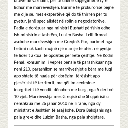
ditëve në vazhdim, për të dhënë shpjegimet e tyre,
lidhur me marrëveshjen. Burime të prokurorisë bëjnë
me dije se, mes ekspertëve që do të thirren për tu
pyetur, janë specialistët në rolin e negociatorëve.
Padia e dorëzuar nga ministri Bushati përfshin edhe
ish-ministrin e Jashtëm, Lulzim Basha, i cili firmosi
asokohe marrëveshjen me Greqinë. Por, burimet nga
hetimi nuk konfirmojnë një marrje të afërt në pyetje
të liderit aktual të opozitës për këtë çështje. Në Kodin
Penal, konsumimi i veprës penale të parashikuar nga
neni 210, parashikon se marrëveshjet e bëra me fuqi
apo shtete të huaja për dorëzim, tërësisht apo
pjesërisht të territorit, me qëllim cenimin e
integritetit të vendit, dënohen me burg, nga 5 deri në
10 vjet. Marrëveshja mes Greqisë dhe Shqipërisë u
nënshkrua më 26 janar 2010 në Tiranë, nga dy
ministrat e Jashtëm të asaj kohe, Dora Bakojanis nga
pala greke dhe Lulzim Basha, nga pala shqiptare.