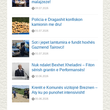
malajzeze!
09.07.2026
Policia e Dragashit konfiskon
kamionin me dru!
01.07.2026
Sot i jepet lamtumira e fundit hoxhës
Gazmend Tairovci!
01.07.2026
Nuk ndalet Bexhet Xheladini – Fiton
sërish grantin e Performansës!
10.06.2026
Krerët e Komunës vizitojnë Breznen –
Aty ku po punohet intensivisht!
05.06.2026