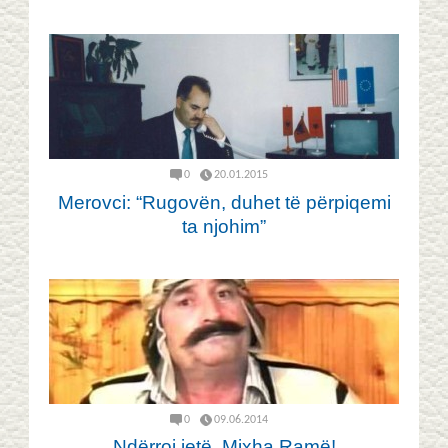
0
20.01.2015
Merovci: “Rugovën, duhet të përpiqemi
ta njohim”
0
09.06.2014
Ndërroi jetë, Mixha Ramë!