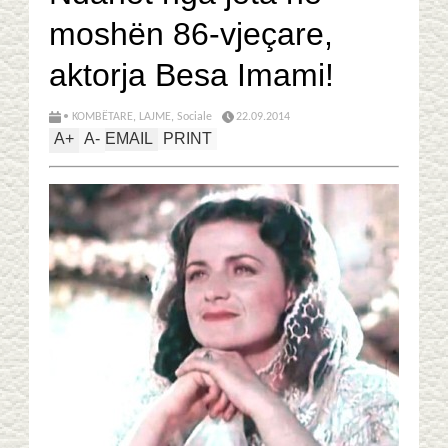
moshën 86-vjeçare,
aktorja Besa Imami!
• KOMBËTARE
,
LAJME
,
Sociale
22.09.2014
A
+
A
-
EMAIL
PRINT