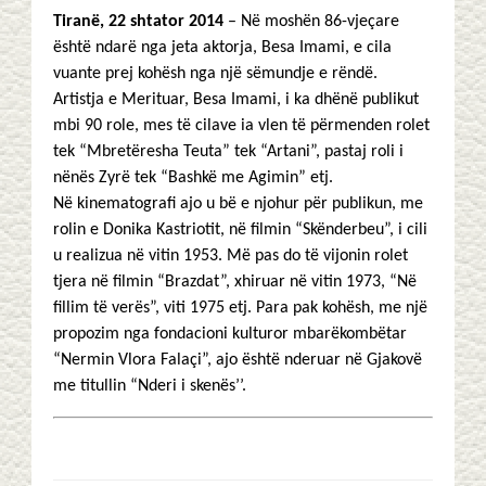
Tiranë, 22 shtator 2014
– Në moshën 86-vjeçare
është ndarë nga jeta aktorja, Besa Imami, e cila
vuante prej kohësh nga një sëmundje e rëndë.
Artistja e Merituar, Besa Imami, i ka dhënë publikut
mbi 90 role, mes të cilave ia vlen të përmenden rolet
tek “Mbretëresha Teuta” tek “Artani”, pastaj roli i
nënës Zyrë tek “Bashkë me Agimin” etj.
Në kinematografi ajo u bë e njohur për publikun, me
rolin e Donika Kastriotit, në filmin “Skënderbeu”, i cili
u realizua në vitin 1953. Më pas do të vijonin rolet
tjera në filmin “Brazdat”, xhiruar në vitin 1973, “Në
fillim të verës”, viti 1975 etj. Para pak kohësh, me një
propozim nga fondacioni kulturor mbarëkombëtar
“Nermin Vlora Falaçi”, ajo është nderuar në Gjakovë
me titullin “Nderi i skenës’’.