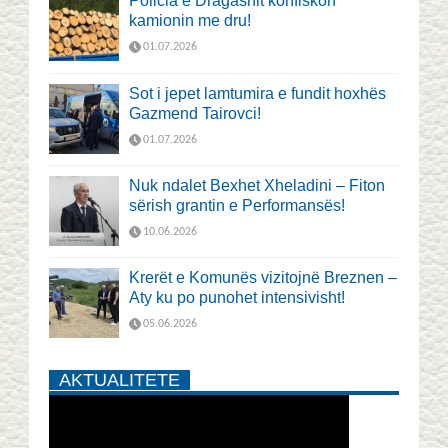
Policia e Dragashit konfiskon
kamionin me dru!
01.07.2026
Sot i jepet lamtumira e fundit hoxhës
Gazmend Tairovci!
01.07.2026
Nuk ndalet Bexhet Xheladini – Fiton
sërish grantin e Performansës!
10.06.2026
Krerët e Komunës vizitojnë Breznen –
Aty ku po punohet intensivisht!
05.06.2026
AKTUALITETE