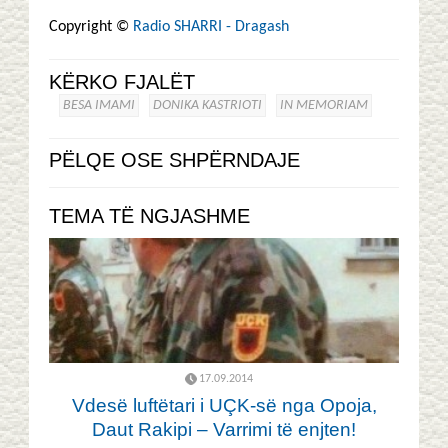
Copyright ©
Radio SHARRI - Dragash
KËRKO FJALËT
BESA IMAMI
DONIKA KASTRIOTI
IN MEMORIAM
PËLQE OSE SHPËRNDAJE
TEMA TË NGJASHME
17.09.2014
Vdesë luftëtari i UÇK-së nga Opoja,
Daut Rakipi – Varrimi të enjten!