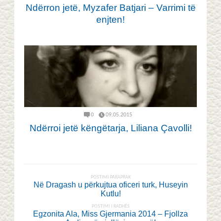
Ndërron jetë, Myzafer Batjari – Varrimi të
enjten!
0
09.05.2015
Ndërroi jetë këngëtarja, Liliana Çavolli!
POSTIMI PARAPRAK
Në Dragash u përkujtua oficeri turk, Huseyin
Kutlu!
POSTIMI I RADHËS
Egzonita Ala, Miss Gjermania 2014 – Fjollza