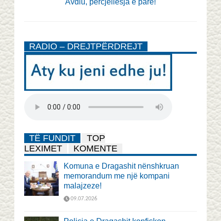
Avdiu, përcjellësja e parë!
RADIO – DREJTPËRDREJT
TË FUNDIT
TOP
LEXIMET
KOMENTE
Komuna e Dragashit nënshkruan
memorandum me një kompani
malajzeze!
09.07.2026