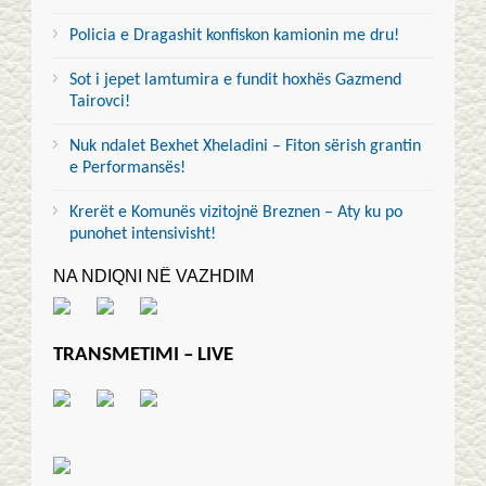
Policia e Dragashit konfiskon kamionin me dru!
Sot i jepet lamtumira e fundit hoxhës Gazmend
Tairovci!
Nuk ndalet Bexhet Xheladini – Fiton sërish grantin
e Performansës!
Krerët e Komunës vizitojnë Breznen – Aty ku po
punohet intensivisht!
NA NDIQNI NË VAZHDIM
TRANSMETIMI – LIVE