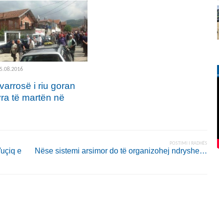
5.08.2016
varrosë i riu goran
vra të martën në
POSTIMI I RADHËS
uçiq e
Nëse sistemi arsimor do të organizohej ndryshe…