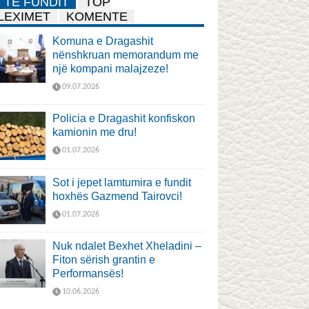
TË FUNDIT
TOP
LEXIMET
KOMENTE
Komuna e Dragashit
nënshkruan memorandum me
një kompani malajzeze!
09.07.2026
Policia e Dragashit konfiskon
kamionin me dru!
01.07.2026
Sot i jepet lamtumira e fundit
hoxhës Gazmend Tairovci!
01.07.2026
Nuk ndalet Bexhet Xheladini –
Fiton sërish grantin e
Performansës!
10.06.2026