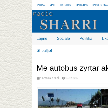
BALLINA
STAFI
HISTORIKU
MARKETING
RAPORTO NGJA
Lajme
Sociale
Politika
Ek
Shpallje!
Me autobus zyrtar aks
• Kronika e ZEZË
10.12.2019