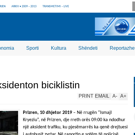
RJEN
ARKIV • 2009 – 2013
TRANSMETIMI – LIVE
onomia
Sporti
Kultura
Shëndeti
Reportazhe
identon biciklistin
PRINT
EMAIL
A
-
A
+
Prizren, 10 dhjetor 2019
– Në rrugën “Ismajl
Kryeziu”, në Prizren, dje rreth orës 09:00 ka ndodhur
një aksident trafiku, ku pjesëmarrës ka qenë drejtuesi
i autobusit zyrtar. Në raportin e sotëm të policisë