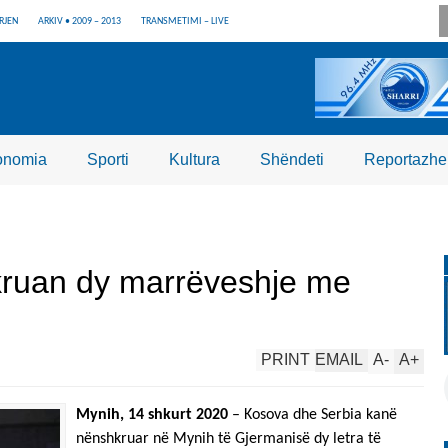
RJEN
ARKIV • 2009 – 2013
TRANSMETIMI – LIVE
onomia
Sporti
Kultura
Shëndeti
Reportazhe
kruan dy marrëveshje me
PRINT
EMAIL
A
-
A
+
Mynih, 14 shkurt 2020
– Kosova dhe Serbia kanë
nënshkruar në Mynih të Gjermanisë dy letra të