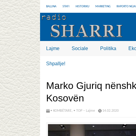
BALLINA
STAFI
HISTORIKU
MARKETING
RAPORTO NGJA
Lajme
Sociale
Politika
Ek
Shpallje!
Marko Gjuriq nënsh
Kosovën
• KOMBËTARE
,
• TOP – Lajme
14.02.2020