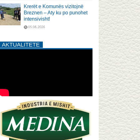
Krerët e Komunës vizitojnë
Breznen – Aty ku po punohet
intensivisht!
05.06.2026
AKTUALITETE