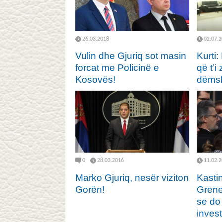
26.03.2018
02.07.
Vulin dhe Gjuriq sot masin
Kurti:
forcat me Policinë e
që t’i
Kosovës!
dëms
0
28.03.2016
11.02.
Marko Gjuriq, nesër viziton
Kasti
Gorën!
Grene
se do
inves