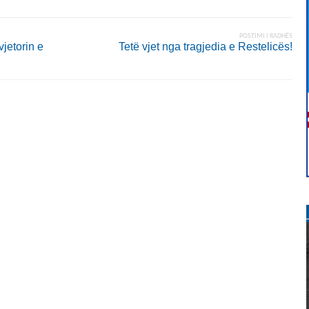
POSTIMI I RADHËS
jetorin e
Tetë vjet nga tragjedia e Restelicës!