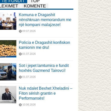
TË FUNDIT
TOP
LEXIMET
KOMENTE
Komuna e Dragashit
nënshkruan memorandum me
një kompani malajzeze!
09.07.2026
Policia e Dragashit konfiskon
kamionin me dru!
01.07.2026
Sot i jepet lamtumira e fundit
hoxhës Gazmend Tairovci!
01.07.2026
Nuk ndalet Bexhet Xheladini –
Fiton sërish grantin e
Performansës!
10.06.2026