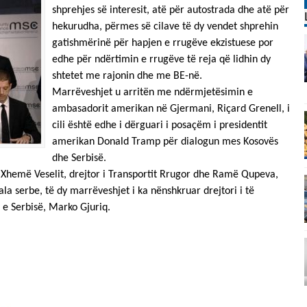
shprehjes së interesit, atë për autostrada dhe atë për
hekurudha, përmes së cilave të dy vendet shprehin
gatishmërinë për hapjen e rrugëve ekzistuese por
edhe për ndërtimin e rrugëve të reja që lidhin dy
shtetet me rajonin dhe me BE-në.
Marrëveshjet u arritën me ndërmjetësimin e
ambasadorit amerikan në Gjermani, Riçard Grenell, i
cili është edhe i dërguari i posaçëm i presidentit
amerikan Donald Tramp për dialogun mes Kosovës
dhe Serbisë.
 Xhemë Veselit, drejtor i Transportit Rrugor dhe Ramë Qupeva,
ala serbe, të dy marrëveshjet i ka nënshkruar drejtori i të
e Serbisë, Marko Gjuriq.