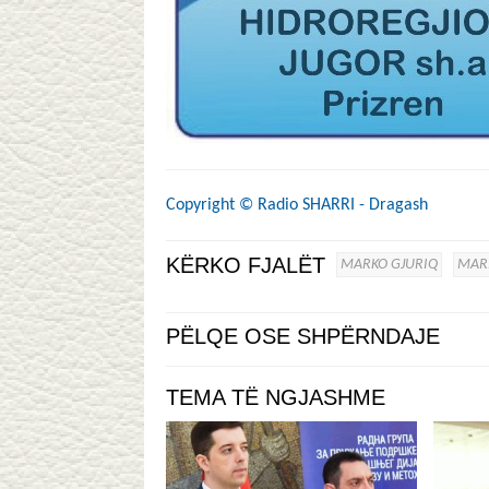
Copyright ©
Radio SHARRI - Dragash
KËRKO FJALËT
MARKO GJURIQ
MAR
PËLQE OSE SHPËRNDAJE
TEMA TË NGJASHME