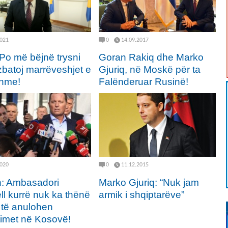
2021
0
14.09.2017
 Po më bëjnë trysni
Goran Rakiq dhe Marko
 zbatoj marrëveshjet e
Gjuriq, në Moskë për ta
hme!
Falënderuar Rusinë!
2020
0
11.12.2015
n: Ambasadori
Marko Gjuriq: “Nuk jam
ll kurrë nuk ka thënë
armik i shqiptarëve”
 të anulohen
timet në Kosovë!