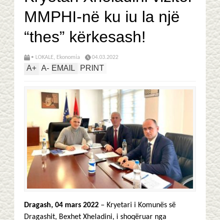
MMPHI-në ku iu la një
“thes” kërkesash!
• LOKALE
,
Ekonomia
04.03.2022
A
+
A
-
EMAIL
PRINT
Dragash, 04 mars 2022
– Kryetari i Komunës së
Dragashit, Bexhet Xheladini, i shoqëruar nga