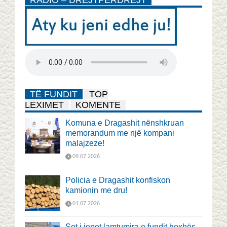
RADIO – DREJTPËRDREJT
TË FUNDIT
TOP
LEXIMET
KOMENTE
Komuna e Dragashit nënshkruan
memorandum me një kompani
malajzeze!
09.07.2026
Policia e Dragashit konfiskon
kamionin me dru!
01.07.2026
Sot i jepet lamtumira e fundit hoxhës