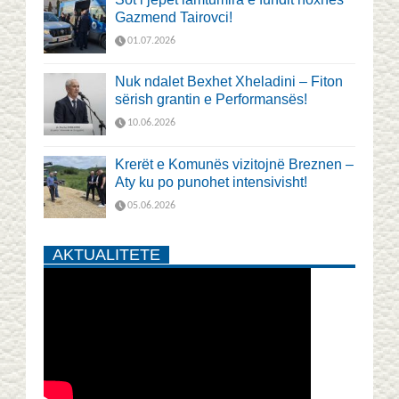
Gazmend Tairovci!
01.07.2026
Nuk ndalet Bexhet Xheladini – Fiton
sërish grantin e Performansës!
10.06.2026
Krerët e Komunës vizitojnë Breznen –
Aty ku po punohet intensivisht!
05.06.2026
AKTUALITETE