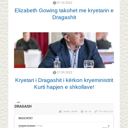
07.10.2022
Elizabeth Gowing takohet me kryetarin e
Dragashit
27.09.2022
Kryetari i Dragashit i kërkon kryeministrit
Kurti hapjen e shkollave!