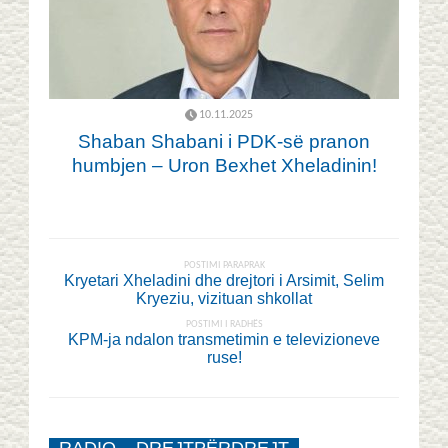
10.11.2025
Shaban Shabani i PDK-së pranon
humbjen – Uron Bexhet Xheladinin!
POSTIMI PARAPRAK
Kryetari Xheladini dhe drejtori i Arsimit, Selim
Kryeziu, vizituan shkollat
POSTIMI I RADHËS
KPM-ja ndalon transmetimin e televizioneve
ruse!