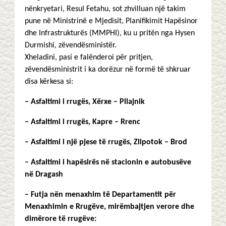
nënkryetari, Resul Fetahu, sot zhvilluan një takim
pune në Ministrinë e Mjedisit, Planifikimit Hapësinor
dhe Infrastrukturës (MMPHI), ku u pritën nga Hysen
Durmishi, zëvendësministër.
Xheladini, pasi e falënderoi për pritjen,
zëvendësministrit i ka dorëzur në formë të shkruar
disa kërkesa si:
– Asfaltimi i rrugës, Xërxe – Pllajnik
– Asfaltimi i rrugës, Kapre – Rrenc
– Asfaltimi i një pjese të rrugës, Zlipotok – Brod
– Asfaltimi i hapësirës në stacionin e autobusëve
në Dragash
– Futja nën menaxhim të Departamentit për
Menaxhimin e Rrugëve, mirëmbajtjen verore dhe
dimërore të rrugëve: