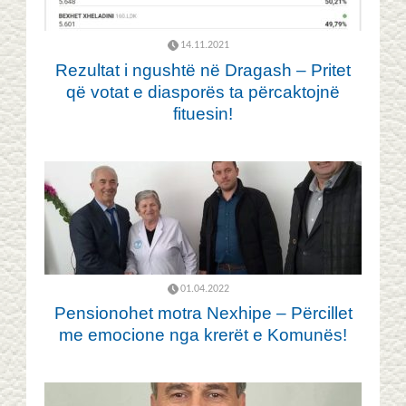
14.11.2021
Rezultat i ngushtë në Dragash – Pritet
që votat e diasporës ta përcaktojnë
fituesin!
01.04.2022
Pensionohet motra Nexhipe – Përcillet
me emocione nga krerët e Komunës!