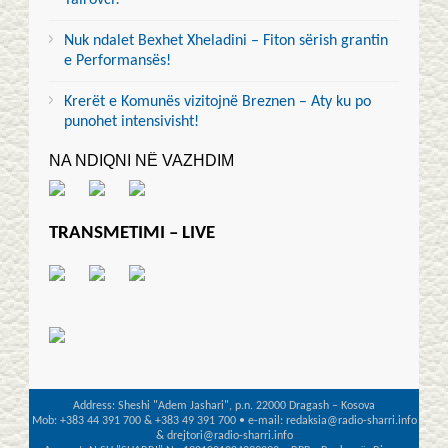
Tairovci!
Nuk ndalet Bexhet Xheladini – Fiton sërish grantin
e Performansës!
Krerët e Komunës vizitojnë Breznen – Aty ku po
punohet intensivisht!
NA NDIQNI NË VAZHDIM
TRANSMETIMI – LIVE
Address: Sheshi "Adem Jashari", p.n. 22000 Dragash – Kosova
Mob: +383 44 391 700 & +383 49 391 700 • e-mail: redaksia@radio-sharri.info
& drejtori@radio-sharri.info