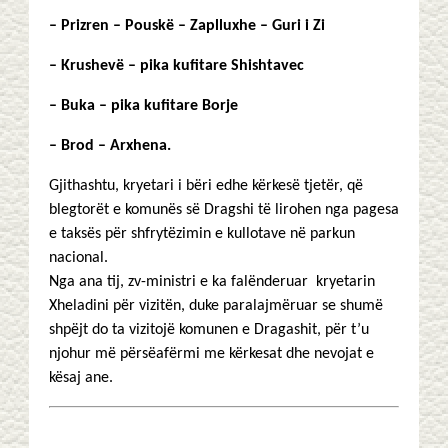
– Prizren – Pouskë – Zaplluxhe – Guri i Zi
– Krushevë – pika kufitare Shishtavec
– Buka – pika kufitare Borje
– Brod – Arxhena.
Gjithashtu, kryetari i bëri edhe kërkesë tjetër, që
blegtorët e komunës së Dragshi të lirohen nga pagesa
e taksës për shfrytëzimin e kullotave në parkun
nacional.
Nga ana tij, zv-ministri e ka falënderuar kryetarin
Xheladini për vizitën, duke paralajmëruar se shumë
shpëjt do ta vizitojë komunen e Dragashit, për t’u
njohur më përsëafërmi me kërkesat dhe nevojat e
kësaj ane.