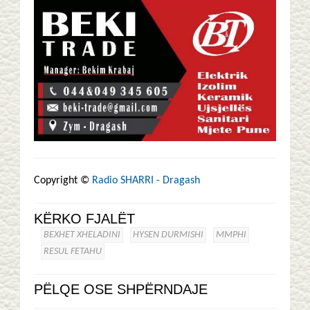
Copyright ©
Radio SHARRI - Dragash
KËRKO FJALËT
BEXHET XHELADINI
HYSEN DURMISHI
MMPHI
RESUL FETAHU
PËLQE OSE SHPËRNDAJE