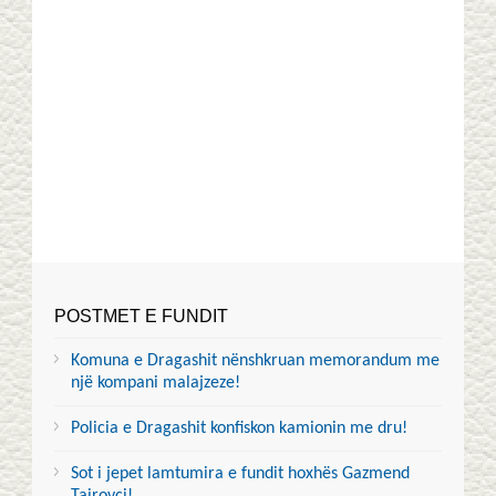
POSTMET E FUNDIT
Komuna e Dragashit nënshkruan memorandum me
një kompani malajzeze!
Policia e Dragashit konfiskon kamionin me dru!
Sot i jepet lamtumira e fundit hoxhës Gazmend