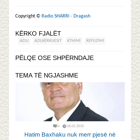
Copyright ©
Radio SHARRI - Dragash
KËRKO FJALËT
AZILI
AZILKËRKUESIT
KTHIMI
REFUZIMI
PËLQE OSE SHPËRNDAJE
TEMA TË NGJASHME
0
26.02.2016
Hatim Baxhaku nuk merr pjesë në