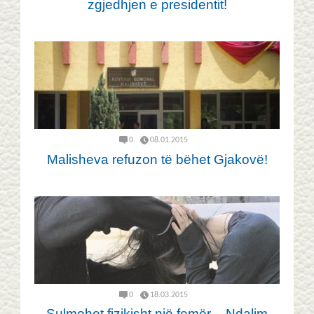
zgjedhjen e presidentit!
0
08.01.2015
Malisheva refuzon të bëhet Gjakovë!
0
18.03.2015
Sulmohet fizikisht një femër – Ndalim