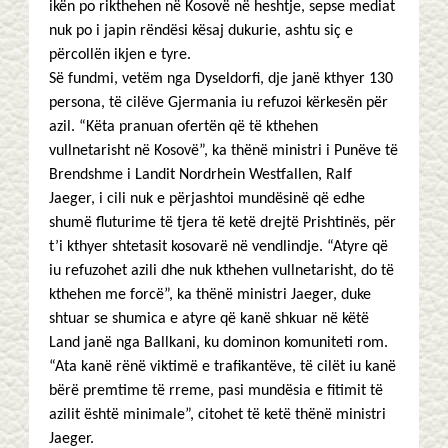
ikën po rikthehen në Kosovë në heshtje, sepse mediat
nuk po i japin rëndësi kësaj dukurie, ashtu siç e
përcollën ikjen e tyre.
Së fundmi, vetëm nga Dyseldorfi, dje janë kthyer 130
persona, të cilëve Gjermania iu refuzoi kërkesën për
azil. “Këta pranuan ofertën që të kthehen
vullnetarisht në Kosovë”, ka thënë ministri i Punëve të
Brendshme i Landit Nordrhein Westfallen, Ralf
Jaeger, i cili nuk e përjashtoi mundësinë që edhe
shumë fluturime të tjera të ketë drejtë Prishtinës, për
t’i kthyer shtetasit kosovarë në vendlindje. “Atyre që
iu refuzohet azili dhe nuk kthehen vullnetarisht, do të
kthehen me forcë”, ka thënë ministri Jaeger, duke
shtuar se shumica e atyre që kanë shkuar në këtë
Land janë nga Ballkani, ku dominon komuniteti rom.
“Ata kanë rënë viktimë e trafikantëve, të cilët iu kanë
bërë premtime të rreme, pasi mundësia e fitimit të
azilit është minimale”, citohet të ketë thënë ministri
Jaeger.