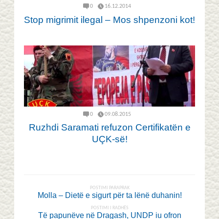
0
16.12.2014
Stop migrimit ilegal – Mos shpenzoni kot!
0
09.08.2015
Ruzhdi Saramati refuzon Certifikatën e
UÇK-së!
POSTIMI PARAPRAK
Molla – Dietë e sigurt për ta lënë duhanin!
POSTIMI I RADHËS
Të papunëve në Dragash, UNDP iu ofron