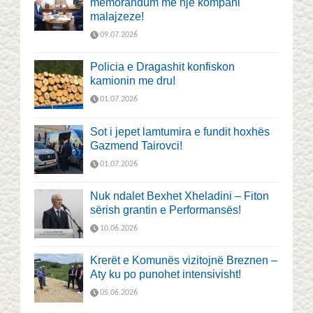
memorandum me një kompani
malajzeze!
09.07.2026
Policia e Dragashit konfiskon
kamionin me dru!
01.07.2026
Sot i jepet lamtumira e fundit hoxhës
Gazmend Tairovci!
01.07.2026
Nuk ndalet Bexhet Xheladini – Fiton
sërish grantin e Performansës!
10.06.2026
Krerët e Komunës vizitojnë Breznen –
Aty ku po punohet intensivisht!
05.06.2026