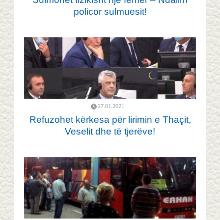
policor sulmuesit!
27.01.2021
Refuzohet kërkesa për lirimin e Thaçit,
Veselit dhe të tjerëve!