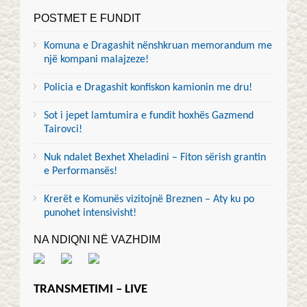
POSTMET E FUNDIT
Komuna e Dragashit nënshkruan memorandum me
një kompani malajzeze!
Policia e Dragashit konfiskon kamionin me dru!
Sot i jepet lamtumira e fundit hoxhës Gazmend
Tairovci!
Nuk ndalet Bexhet Xheladini – Fiton sërish grantin
e Performansës!
Krerët e Komunës vizitojnë Breznen – Aty ku po
punohet intensivisht!
NA NDIQNI NË VAZHDIM
TRANSMETIMI – LIVE