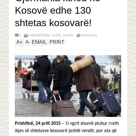
Kosovë edhe 130
shtetas kosovarë!
0
• KOMBËTARE
,
LAJME
,
Sociale
24.04.2015
A
+
A
-
EMAIL
PRINT
Prishtin
ë
, 24 prill 2015
– U ngrit shumë pluhur rreth
ikjes së shtetasve kosovarë jashtë vendit, por ata që